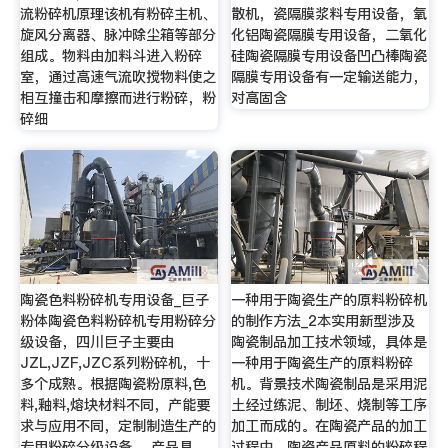
流粉碎机原理该机有粉碎主机、
散机，瓷隔膜浆料专用设备，氧
旋风分离器、脉冲除尘箱等部分
化铝陶瓷隔膜专用设备，二氧化
组成。物料由加料斗进入粉碎
硅陶瓷隔膜专用设备凹凸棒陶瓷
室，通过高速气流吹搅物料使之
隔膜专用设备有一定输送能力，
相互撞击和摩擦而进行粉碎，粉
对高固含
碎细
陶瓷色料粉碎机专用设备_巨子
一种用于陶瓷生产的原料粉碎机
粉体陶瓷色料粉碎机专用粉碎分
的制作方法_2本实用新型涉及
级设备，四川巨子主要由
陶瓷制品加工技术领域，具体是
JZL,JZF,JZC系列粉碎机，十
一种用于陶瓷生产的原料粉碎
多个成熟。根据陶瓷粉原料,色
机。背景技术陶瓷制品是采用泥
料,釉料,熔块材料不同，产能要
土经过练泥、制坯、烧制等工序
求与应用不同，定制制造生产的
加工而成的。在陶瓷产品的加工
专用粉碎分级设备。 产品具
过程中，陶瓷产品原料的粉碎程