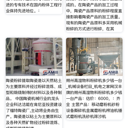
进的专有技术在国内粉体工程行
成的。在陶瓷产品的加工过程
业保持先进地位。：
中，陶瓷产品原料的粉碎程度直
接影响着陶瓷产品的加工质量。
现有的陶瓷产品原料多采用机械
粉碎的方式进行粉碎，在其
陶瓷粉碎提取陶瓷是以天然粘土
朔州高湿物料粉碎机多少钱一台
为主要原料并经过粉碎混炼、成
_机械设备栏目_机电之家网汉丰
型和煅烧制得的材料以及各种制
牌的朔州高湿物料粉碎机多少钱
品。 中国陶瓷机械行业的龙头
一台产品：估价：6000，：齐
企业科达洁能在肯尼亚投资建设
全 主营产品：移动磨粉机砂粉
了福特陶瓷厂,主动将业务由生
设备撕碎机金属磨粉机榨油机锤
产。陶瓷是以粘土为主要原料以
式磨粉机洗砂机筛沙机
及各种天然矿物经过粉碎混炼、