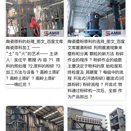
陶瓷原料的处理_图文_百度文库
陶瓷磨粉原料的选择_图文_百度
陶瓷原料加工 ——
文库震激粉碎 利用震激现象来
“土”与“火”的艺术—— 主讲
磨粉和分离 颗粒的新方法 粉碎
人：吴任平 教授 内 容 ?1. 原
作业的程序 ? 粉碎作业的级数
料的预处理 ?2.原料的粉碎 ?3.
主要决定于物料的原 始粒度和
加工方法与设备 ? 高岭土原矿
终粒度及 其硬度 ? 每级中的流
? 高岭土原矿 ? 高岭土原矿
程 开流式(开路粉碎) 圈流式(闭
——桃红泥 ?
路粉碎) 粉碎流程 ? 开流式 物
料通过粉碎机一次后，全部 作
为产品卸出 ?