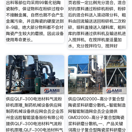
出料等部位均采用99氧化铝陶
页岩按一定比例充分混合，混合
瓷制作，保证物料在粉碎过程中
好的原料通过粉碎机粉碎，粉碎
不接触金属，自然也就不会产生
后的混合料送入滚动筛分料，粗
金属污染，并且陶瓷的硬度达到
料由回流输送送回粉碎机二次粉
8-9级，绝大部分物料都不会对
碎，细料直接送入储料库，粗料
陶瓷产生较大的磨损，因此设备
库的原料通过供料机及输送机进
使用寿命更长。
入搅拌机，在搅拌机里适量加
水，充分搅拌均匀，搅拌好
供应QLF-300电池材料气流粉
供应GMD2000-高分子复合型
碎机原理_制药机械设备供应网
陶瓷浆料研磨分散机,-智能制造
制药机械设备供应网会员企业苏
网智能制造网会员企业提供
州金远胜智能装备股份有限公司
GMD2000-高分子复合型陶瓷
提供QLF-300电池材料气流粉
浆料研磨分散机,一、产品关键
碎机原理,QLF-300电池材料气
词高分子复合型陶瓷浆料研磨分