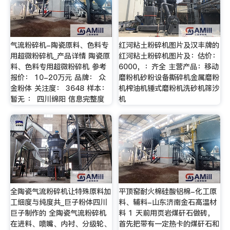
气流粉碎机-陶瓷原料、色料专
红河粘土粉碎机图片及汉丰牌的
用超微粉碎机_产品详情 陶瓷原
红河粘土粉碎机图片及：估价：
料、色料专用超微粉碎机 参考
6000，：齐全 主营产品：移动
报价： 10-20万元 品牌： 众
磨粉机砂粉设备撕碎机金属磨粉
金粉体 关注度： 3648 样本：
机榨油机锤式磨粉机洗砂机筛沙
暂无 ： 四川绵阳 信息完整度
机
全陶瓷气流粉碎机让特殊原料加
平顶窑耐火棉硅酸铝棉-化工原
工细度与纯度共_巨子粉体四川
料、辅料-山东济南金石高温材
巨子制作的 全陶瓷气流粉碎机
料 1 天前用页岩煤矸石做砖，
在进料、喷嘴、内衬、分级轮、
首先把带有一定热卡的煤矸石和