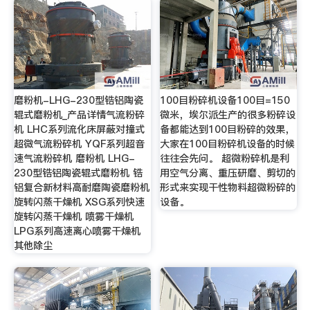
磨粉机-LHG-230型锆铝陶瓷
100目粉碎机设备100目=150
辊式磨粉机_产品详情气流粉碎
微米，埃尔派生产的很多粉碎设
机 LHC系列流化床屏蔽对撞式
备都能达到100目粉碎的效果，
超微气流粉碎机 YQF系列超音
大家在100目粉碎机设备的时候
速气流粉碎机 磨粉机 LHG-
往往会先问。 超微粉碎机是利
230型锆铝陶瓷辊式磨粉机 锆
用空气分离、重压研磨、剪切的
铝复合新材料高耐磨陶瓷磨粉机
形式来实现干性物料超微粉碎的
旋转闪蒸干燥机 XSG系列快速
设备。
旋转闪蒸干燥机 喷雾干燥机
LPG系列高速离心喷雾干燥机
其他除尘