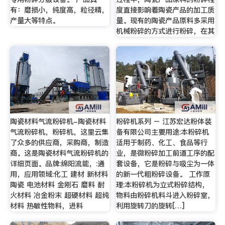
有：磨损小，纯度高，粒径精，
度直接影响着陶瓷产品的加工质
产量大等特点。
量。现有的陶瓷产品原料多采用
机械粉碎的方式进行粉碎，在其
陶瓷材料气流粉碎机-陶瓷材料
粉碎机系列 – 江苏宏达粉体装
气流粉碎机，粉碎机，这里云集
备有限公司主要用途:本粉碎机
了众多的供应商，采购商，制造
适用于制药、化工、食品等行
商。这是陶瓷材料气流粉碎机的
业，是微粉碎加工前道工序的配
详细页面。品牌:绵阳流能，:通
套设备，它是粉碎与吸尘为一体
用，应用领域:化工 建材 新材料
的新一代粗粉碎设备。 工作原
陶瓷 电池材料 金刚石 磨料 耐
理:本粉碎机为立式粉碎结构，
火材料 冶金粉末 超硬材料 超纯
物料由粉碎机料斗进入粉碎室，
材料 热敏性物料，进料
利用旋转刀的旋转[…]