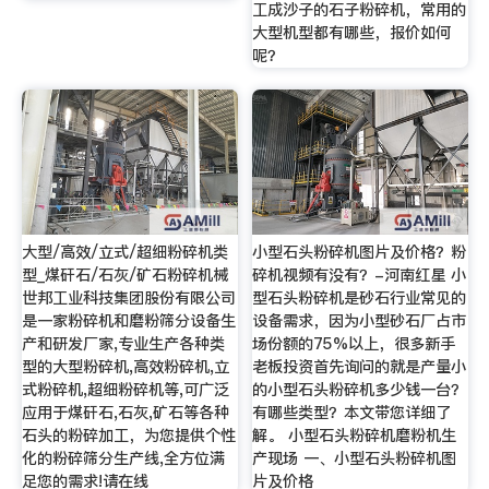
工成沙子的石子粉碎机，常用的
大型机型都有哪些，报价如何
呢？
大型/高效/立式/超细粉碎机类
小型石头粉碎机图片及价格？粉
型_煤矸石/石灰/矿石粉碎机械
碎机视频有没有？-河南红星 小
世邦工业科技集团股份有限公司
型石头粉碎机是砂石行业常见的
是一家粉碎机和磨粉筛分设备生
设备需求，因为小型砂石厂占市
产和研发厂家,专业生产各种类
场份额的75%以上，很多新手
型的大型粉碎机,高效粉碎机,立
老板投资首先询问的就是产量小
式粉碎机,超细粉碎机等,可广泛
的小型石头粉碎机多少钱一台？
应用于煤矸石,石灰,矿石等各种
有哪些类型？本文带您详细了
石头的粉碎加工，为您提供个性
解。 小型石头粉碎机磨粉机生
化的粉碎筛分生产线,全方位满
产现场 一、小型石头粉碎机图
足您的需求!请在线
片及价格