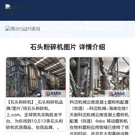
作为专业的 石头粉碎机图片 制造厂家，我们致力于为您量身
定制高价值的粉体加工系统方案。获取厂家直销报价及技术支
持，请拨打：+8618037793862
石头粉碎机图片 详情介绍
【石头粉碎机】_石头粉碎机品
科迈机械云南混凝土磨粉机配置
牌/图片/找石头粉碎机，
（弥渡）-科迈机械-海南在线1
上.com，全球领先采购批发平
天前科迈机械云南混凝土磨粉机
台，为你找到10,513条石头粉
配置（弥渡）4sbx 移动磨粉机
碎机优质商品，包括品牌，。
在物料磨粉应用领域已使用了很
长的时间，并且在大型基础设施