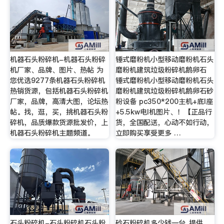
机器石头粉碎机-机器石头粉碎
锤式磨粉机小型移动磨粉机石头
机厂家、品牌、图片、热帖 为
磨粉机建筑垃圾粉碎机鹅卵石
您优选9277条机器石头粉碎机
锤式磨粉机小型移动磨粉机石头
热销货源，包括机器石头粉碎机
磨粉机建筑垃圾粉碎机鹅卵石砂
厂家，品牌，高清大图，论坛热
粉设备 pc350*200主机+底l座
帖。找，逛，买，挑机器石头粉
+5.5kw电l机图片、！【正品行
碎机，品质爆款货源批发价，上
货，全国配送，心动不如行动，
机器石头粉碎机主题频道。
立即购买享受更多 …
石头粉碎机-石头粉碎机石头粉
砂石粉碎机多少钱一台_提供