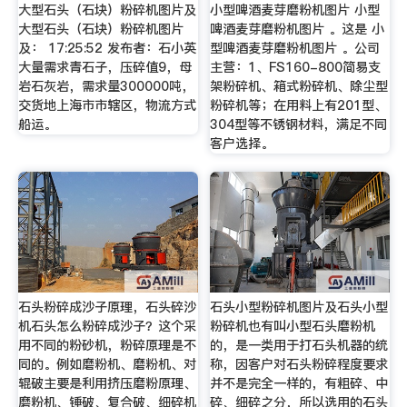
大型石头（石块）粉碎机图片及
小型啤酒麦芽磨粉机图片 小型
大型石头（石块）粉碎机图片
啤酒麦芽磨粉机图片 。这是 小
及： 17:25:52 发布者：石小英
型啤酒麦芽磨粉机图片 。公司
大量需求青石子，压碎值9，母
主营：1、FS160-800简易支
岩石灰岩，需求量300000吨，
架粉碎机、箱式粉碎机、除尘型
交货地上海市市辖区，物流方式
粉碎机等；在用料上有201型、
船运。
304型等不锈钢材料，满足不同
客户选择。
石头粉碎成沙子原理，石头碎沙
石头小型粉碎机图片及石头小型
机石头怎么粉碎成沙子？这个采
粉碎机也有叫小型石头磨粉机
用不同的粉砂机，粉碎原理是不
的，是一类用于打石头机器的统
同的。例如磨粉机、磨粉机、对
称，因客户对石头粉碎程度要求
辊破主要是利用挤压磨粉原理、
并不是完全一样的，有粗碎、中
磨粉机、锤破、复合破、细碎机
碎、细碎之分，所以选用的石头