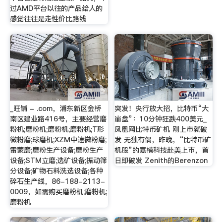
过AMD平台以往的产品给人的
感觉往往是走性价比路线
_旺铺 - .com，浦东新区金桥
突发！央行放大招，比特币“大
南区建业路416号，主要经营磨
崩盘”：10分钟狂跌400美元_
粉机;磨粉机;磨粉机;磨粉机;T形
凤凰网比特币矿机 刚上市就破
微粉磨;球磨机;XZM中速微粉磨;
发 无独有偶，昨晚，“比特币矿
雷蒙磨;磨粉生产设备;磨粉生产
机股”的嘉楠科技赴美上市，首
设备;STM立磨;选矿设备;振动筛
日即破发 Zenith的Berenzon
分设备;矿物石料洗选设备;各种
碎石生产线，86-188-2113-
0009，如需购买磨粉机;磨粉机;
磨粉机