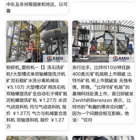
中东及非洲等国家和地区，以可
靠
粉碎机_磨粉机–【】洗石洗矿
央行出手，比特币10分钟狂跌
机f大型槽式单双轴螺旋洗沙机
400美元!矿机股刚上市就破 比
矿泥石粗矿水洗分离机械设
特币矿机 刚上市就破发 无独有
￥5.10万 大型槽式矿用洗石机
偶，昨晚，“比特币矿机股”的
双轴螺旋洗矿全自动石子煤矿脱
嘉楠科技赴美上市，首日即破发
泥机螺旋洗矿机 ￥1.27万 水泥
Zenith的Berenzon 表示，比
气动混料机 均匀气动混料机 报
特币的“有趣的博弈论问题”，
价 ￥1.27万 气力与机械复合混
因为一个问题会相互影响。他
料机 双轴混料机 报价 ￥1.27
说：“仅对
万