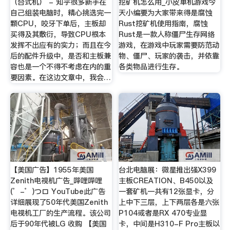
（台式机） - 知乎很多新手在
挖矿机怎么用_小皮单机游戏今
自己组装电脑时，精心挑选完一
天小编要为大家带来得是腐蚀
颗CPU，咬牙下单后，主板却
Rust挖矿机使用指南，腐蚀
买得及其敷衍，导致CPU根本
Rust是一款人称僵尸生存网络
发挥不出应有的实力；而且在今
游戏，在游戏中玩家需要防范动
后的配件升级中，是否和主板兼
物、僵尸、玩家的袭击，并依靠
容也是一个不得不考虑在内的重
各类物品进行生存。
要因素。在这边文章中，我会…
【美国广告】1955年美国
台北电脑展：微星推出强X399
Zenith电视机广告_哔哩哔哩
主板CREATION、B450以及
(゜-゜)つロ YouTube此广告
一套矿机一共有12张显卡，分
详细展现了50年代美国Zenith
上中下三层，上下两层各是六张
电视机工厂的生产流程。该公司
P104或者是RX 470专业显
后于90年代被LG 收购 【美国
卡，中间是H310-F Pro主板以