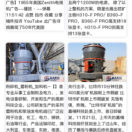
广告】1955年美国Zenith电视
及两个1200W的电源。 除了以
机广告--播放 · --弹幕
上整机的方案，微星也推出挖矿
11:51:42 点赞 投币 收藏 分享
主板H310-F PRO/ B360-F
稿件投诉 YouTube 此广告详
PRO，B360-F PRO高支持18
细展现了50年代美国
张显卡，H310-F PRO则高支
持13张显卡。
粉碎机_磨粉机_加料机–【】是
央行出手，比特币10分钟狂跌
专业从事工业制粉及电力、、发
400美元!矿机股刚上市就破 比
电设备研制、开发和生产的高新
特币矿机刚上市就破发 无独有
科技企业。公司研发生产的系列
偶，昨晚，“比特币矿机股”的
磨粉机和柴油发电机组已广泛应
嘉楠科技赴美上市，首日即破
用于冶金、化工、电力、钢铁、
发。11月21日，上市天的嘉楠
石油等行业，产品远销印尼、澳
科技股价犹如坐上了过山车，经
大利亚、东南亚、东欧、南美、
历了暴涨与暴跌后终收盘破发。