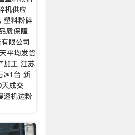
碎机供应
 塑料粉碎
 品质保障
造有限公司
30天平均发货
产加工 江苏
万≥1台 新
30天成交
2P慢速机边粉