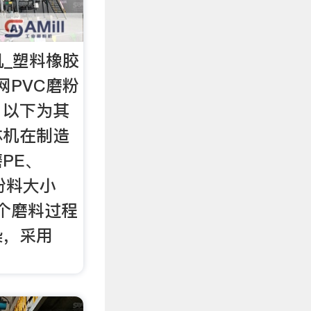
机_塑料橡胶
网PVC磨粉
。以下为其
体机在制造
PE、
 粉料大小
整个磨料过程
染，采用
，