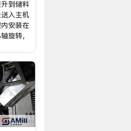
提升到储料
量送入主机
腔内安装在
心轴旋转，