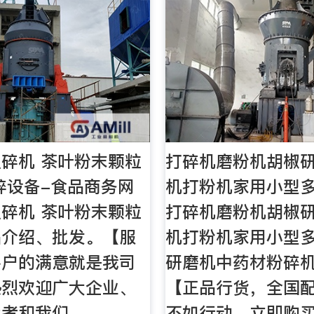
碎机 茶叶粉末颗粒
打碎机磨粉机胡椒
碎设备-食品商务网
机打粉机家用小型
碎机 茶叶粉末颗粒
打碎机磨粉机胡椒
品介绍、批发。【服
机打粉机家用小型
客户的满意就是我司
研磨机中药材粉碎
热烈欢迎广大企业、
【正品行货，全国
费者和我们
不如行动，立即购