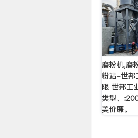
磨粉机,磨
粉站-世邦
限 世邦工
类型、:2
美价廉。