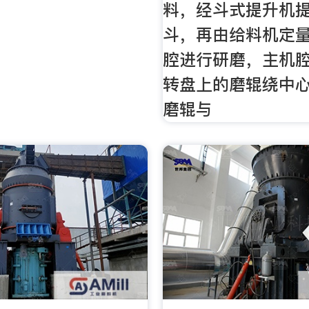
料，经斗式提升机
斗，再由给料机定
腔进行研磨，主机
转盘上的磨辊绕中
磨辊与