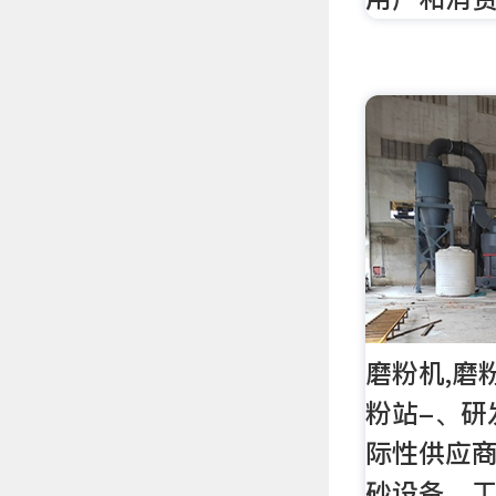
磨粉机,磨
粉站-、研
际性供应
砂设备、