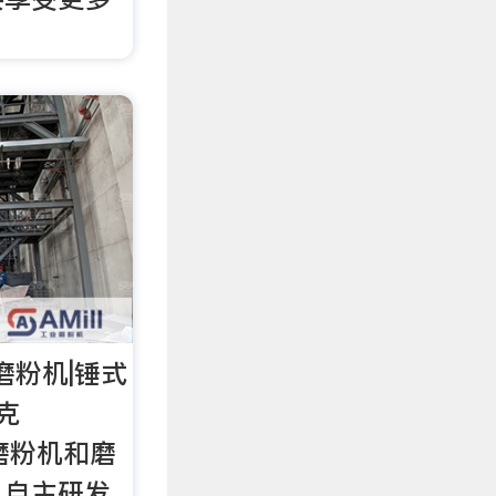
磨粉机|锤式
克
产磨粉机和磨
，自主研发