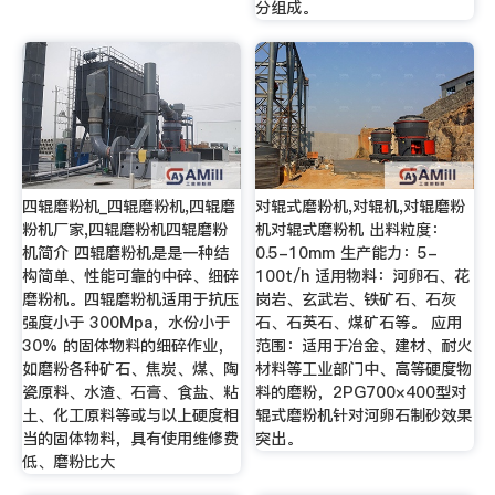
分组成。
四辊磨粉机_四辊磨粉机,四辊磨
对辊式磨粉机,对辊机,对辊磨粉
粉机厂家,四辊磨粉机四辊磨粉
机对辊式磨粉机 出料粒度：
机简介 四辊磨粉机是是一种结
0.5-10mm 生产能力：5-
构简单、性能可靠的中碎、细碎
100t/h 适用物料：河卵石、花
磨粉机。四辊磨粉机适用于抗压
岗岩、玄武岩、铁矿石、石灰
强度小于 300Mpa，水份小于
石、石英石、煤矿石等。 应用
30% 的固体物料的细碎作业，
范围：适用于冶金、建材、耐火
如磨粉各种矿石、焦炭、煤、陶
材料等工业部门中、高等硬度物
瓷原料、水渣、石膏、食盐、粘
料的磨粉，2PG700×400型对
土、化工原料等或与以上硬度相
辊式磨粉机针对河卵石制砂效果
当的固体物料，具有使用维修费
突出。
低、磨粉比大