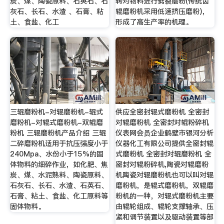
炭、煤、陶瓷原料、石英石、石
转对物料进行劈裂磨粉(传统齿
灰石、长石、水渣 、石膏、粘
辊磨粉机采用低速挤压磨粉)，
土、食盐、化工
形成了高生产率的机理。
三辊磨粉机-对辊磨粉机-辊式
供应全密封辊式磨粉机 全密封
磨粉机-对辊式磨粉机-双辊磨
对辊磨粉机 全密封对辊粉碎机
粉机 三辊磨粉机产品介绍 三辊
仪表网会员企业鹤壁市银河分析
二碎磨粉机适用于抗压强度小于
仪器化工有限公司提供全密封辊
240Mpa、水份小于15%的固
式磨粉机 全密封对辊磨粉机 全
体物料的细碎作业，如化肥、焦
密封对辊粉碎机,陶瓷对辊磨粉
炭、煤、水泥熟料、陶瓷原料、
机陶瓷对辊磨粉机也可以叫对辊
石灰石、长石、水渣、石英石、
磨粉机，是辊式磨粉机，双辊磨
石膏、粘土、食盐、化工原料等
粉机的一种，对辊式磨粉机主要
固体物料。
由辊轮组成、辊轮支撑轴承、压
紧和调节装置以及驱动装置等部