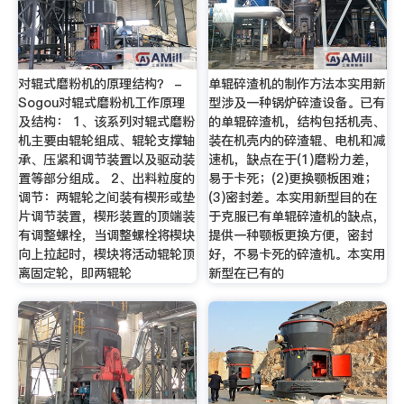
对辊式磨粉机的原理结构？ -
单辊碎渣机的制作方法本实用新
Sogou对辊式磨粉机工作原理
型涉及一种锅炉碎渣设备。已有
及结构： 1、该系列对辊式磨粉
的单辊碎渣机，结构包括机壳、
机主要由辊轮组成、辊轮支撑轴
装在机壳内的碎渣辊、电机和减
承、压紧和调节装置以及驱动装
速机，缺点在于(1)磨粉力差，
置等部分组成。 2、出料粒度的
易于卡死；(2)更换颚板困难；
调节：两辊轮之间装有楔形或垫
(3)密封差。本实用新型目的在
片调节装置，楔形装置的顶端装
于克服已有单辊碎渣机的缺点，
有调整螺栓，当调整螺栓将楔块
提供一种颚板更换方便，密封
向上拉起时，楔块将活动辊轮顶
好，不易卡死的碎渣机。本实用
离固定轮，即两辊轮
新型在已有的