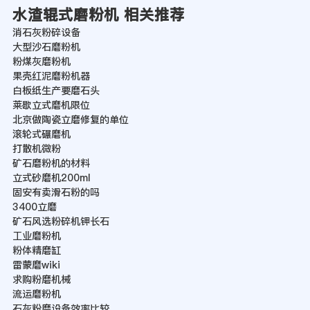
水渣辊式磨粉机 相关推荐
消石灰粉碎设备
大型沙石磨粉机
粉煤灰磨粉机
果壳红泥磨粉机器
白板纸生产要磨石头
莱歇立式磨机限位
北京做陶瓷立磨修复的单位
滚轮式碾磨机
打散机微粉
矿石磨粉机的材料
立式砂磨机200ml
固安有卖滑石粉的吗
3400立磨
矿石风选粉碎机钾长石
工业磨粉机
粉体精磨缸
雷蒙磨wiki
求购粉磨机械
流运磨粉机
石灰粉磨设备效率比较