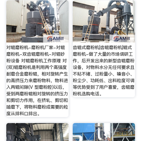
对辊磨粉机-磨粉机厂家-对辊
齿辊式磨粉机|齿辊磨粉机|辊式
磨粉机-双齿辊磨粉机-对辊砂
磨粉机-做了大量的市场调研工
粉设备 对辊磨粉机工作原理 对
作，后开发出来的新型齿辊磨粉
(双)辊磨粉机是利用两个高强度
设备，对物料水分无任何要求且
耐磨合金磨粉辊，相对旋转产生
不粘不堵、过粉量小、噪音小、
的高挤压力来磨粉物料，物料进
粉尘少、功耗低、出料粒度可调
入两辊间隙(V 型磨粉腔)以后，
等优势受到了用户喜爱，齿辊磨
受到两磨粉辊相对旋转的挤压力
粉机选购电话。
和剪切力作用，在挤轧、剪切和
啮磨下，将物料磨粉成需要的粒
度从排料口排出。