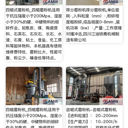
四辊式磨粉机_四辊磨粉机适用
筛分磨粉机筛分磨粉机,单位能
于抗压强度小于200Mpa、湿度
耗·,入料粒度（mm）·,粉碎程
小于30%的硬、中硬物料的细
度粗粉碎,成品细度0~8mm ,装
碎作业。如焦炭、煤、陶瓷原
机功率（kw）·,产量·,工作原理
料、石英石、石灰石、长石、水
对撞冲击,四川江油铁鹰机械制
渣、石膏、粘土、食盐、化工原
造有限公司.
料等固体物料，本机器具有使用
维修费特低、磨粉比大、性能可
靠、粉尘少、噪音低等特点。
四辊磨粉机_四辊磨粉机适用于
齿辊式磨粉机-齿辊式磨粉机
抗压强度小于200Mpa、湿度小
【进料粒度】： 20-200mm
于30%的硬、中硬物料的细碎
【生产能力】： 10-200t/h
作业.如焦炭、煤、陶瓷原料、
【应用领域】： 双辊齿牙式磨