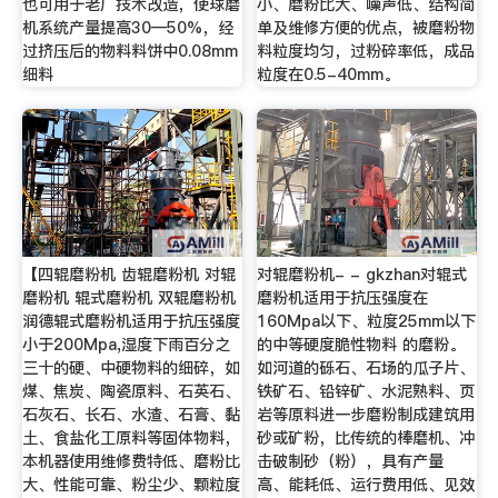
也可用于老厂技术改造，使球磨
小、磨粉比大、噪声低、结构简
机系统产量提高30—50%，经
单及维修方便的优点，被磨粉物
过挤压后的物料料饼中0.08mm
料粒度均匀，过粉碎率低，成品
细料
粒度在0.5-40mm。
【四辊磨粉机 齿辊磨粉机 对辊
对辊磨粉机- - gkzhan对辊式
磨粉机 辊式磨粉机 双辊磨粉机
磨粉机适用于抗压强度在
润德辊式磨粉机适用于抗压强度
160Mpa以下、粒度25mm以下
小于200Mpa,湿度下雨百分之
的中等硬度脆性物料 的磨粉。
三十的硬、中硬物料的细碎，如
如河道的砾石、石场的瓜子片、
煤、焦炭、陶瓷原料、石英石、
铁矿石、铅锌矿、水泥熟料、页
石灰石、长石、水渣、石膏、黏
岩等原料进一步磨粉制成建筑用
土、食盐化工原料等固体物料，
砂或矿粉，比传统的棒磨机、冲
本机器使用维修费特低、磨粉比
击破制砂（粉），具有产量
大、性能可靠、粉尘少、颗粒度
高、能耗低、运行费用低、见效