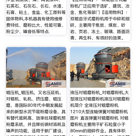
石英石、石灰石、长石、水渣、
粉机广泛应用于选矿、建筑、冶
石膏、粘土、食盐、化工原料等
金、焦化等部门【适用物料】：
固体物料,本机器具有使用维修
双辊齿牙式磨粉机用于中碎和细
费特低、磨粉比大、性能可靠、
碎，主要用于焦炭、煤炭、砂
粉尘少、噪音低等特点.
岩、页岩、冻土、玻璃、路面沥
青、再生料、有很好的效果。
辊压机_辊压机，又名压延机、
液压对辊磨粉机_对辊磨粉机,大
对辊机、轧机、挤压磨、辊压
型液压对辊磨粉机液压对辊磨粉
磨，是国际80年代中期发展起
机简介 全液压对辊磨粉机
来的新型水泥节能粉磨设备，具
1210大型连轴弹簧对辊磨粉机
有替代能耗高、效率低球磨机预
图片 直连弹簧对辊磨粉机 对辊
粉磨系统，并且降低钢材消耗及
磨粉机主要用于矿石粒度小于
噪声的功能，适用于新厂建设，
80mm的细碎作业。具有体积