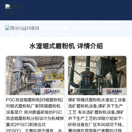
作为专业的 水渣辊式磨粉机 制造厂家，我们致力于为您量身
定制高价值的粉体加工系统方案。获取厂家直销报价及技术支
持，请拨打：+8618037793862
水渣辊式磨粉机 详情介绍
PGC双齿辊磨粉机|对辊磨粉机|
煤矿用锤式磨粉机水渣加工设备
对辊式磨粉机厂家|双辊磨粉机
选矿磨粉机设备,煤矿井下生产
设备简介 郑州鼎盛研发的PGC
工艺 有关选矿磨粉机设备,煤矿
双齿辊磨粉机分别设计为机械弹
井下生产工艺的详细介绍如下：
簧式2PG(C)和液压式
砂粉设备在厂区车间成功下线。
2PG(Y)，主要应用于煤炭、水
曹经理在带领客户考察的过程