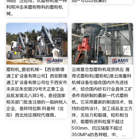
得到广泛应用。式磨粉机是一种
用户可以以低廉的
利用冲击来磨粉物料的磨粉机
械。
磨粉机_凿岩机械–【西安顺德
云南复合型磨粉机现货供应 推
通工矿设备有限公司】西安顺德
荐式磨粉机(磨粉机)是云南重科
通工矿设备有限公司位于西安市
机械设备在吸收国内外先进技
未央区朱宏路29号天正泰工业
术，结合国内砂石行业具体工矿
品批发城北八排3号。是经国家
条件而研制的蕞新一代式磨粉
相关部门批准注册的一般纳税人
机。它采用蕞新的制造技术，独
企业，是阿特拉斯.科普柯（沈
特的结构设计，加工成品呈立方
阳）西北地区授权代理商。
体，无张力和裂缝，粒形相当
好，能磨粉进料粒度不超过
500mm、抗压强度不超过
350MPa的各种粗、中、 …