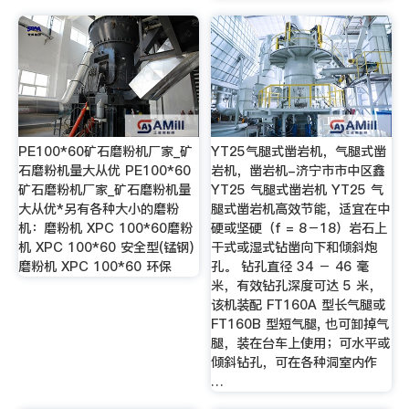
PE100*60矿石磨粉机厂家_矿
YT25气腿式凿岩机，气腿式凿
石磨粉机量大从优 PE100*60
岩机，凿岩机-济宁市市中区鑫
矿石磨粉机厂家_矿石磨粉机量
YT25 气腿式凿岩机 YT25 气
大从优*另有各种大小的磨粉
腿式凿岩机高效节能，适宜在中
机：磨粉机 XPC 100*60磨粉
硬或坚硬（f = 8－18）岩石上
机 XPC 100*60 安全型(锰钢)
干式或湿式钻凿向下和倾斜炮
磨粉机 XPC 100*60 环保
孔。 钻孔直径 34 － 46 毫
米，有效钻孔深度可达 5 米，
该机装配 FT160A 型长气腿或
FT160B 型短气腿, 也可卸掉气
腿，装在台车上使用；可水平或
倾斜钻孔，可在各种洞室内作
…