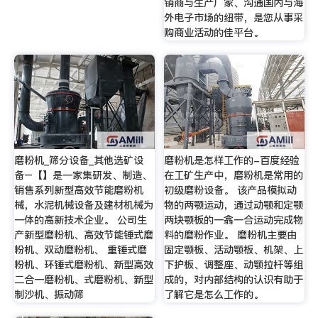
销商与生产厂家、沟通国内与海
外电子市场的纽带，是您从事采
购商业活动的佳平台。
磨粉机_筛分设备_其他选矿设
磨粉机是怎样工作的-百度经验
备–【】是一家集研发、制造、
在工矿生产中，磨粉机是常用的
销售系列新型高效节能磨粉机
初级磨粉设备。 该产品模拟动
械，水泥机械设备及建材机械为
物的两颚运动，通过动颚和定颚
一体的高新技术企业。 公司生
两块颚板的一翕一合运动完成物
产新型磨粉机、高效节能锤式磨
料的磨粉作业。 磨粉机主要由
粉机、双动磨粉机、 重锤式磨
固定颚板、活动颚板、机架、上
粉机、环锤式磨粉机、新型高效
下护板、调整座、动颚拉杆等组
二合一磨粉机、式磨粉机、新型
成的，对内部结构的认识有助于
制沙机、振动筛
了解它是怎么工作的。