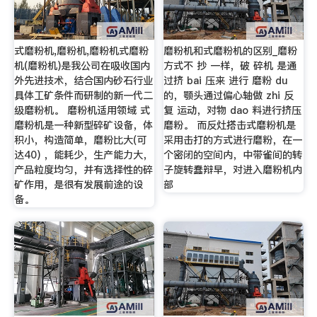
式磨粉机,磨粉机,磨粉机式磨粉
磨粉机和式磨粉机的区别_磨粉
机(磨粉机)是我公司在吸收国内
方式不 抄 一样，破 碎机 是通
外先进技术，结合国内砂石行业
过挤 bai 压来 进行 磨粉 du
具体工矿条件而研制的新一代二
的，颚头通过偏心轴做 zhi 反
级磨粉机。 磨粉机适用领域 式
复 运动，对物 dao 料进行挤压
磨粉机是一种新型碎矿设备，体
磨粉。 而反灶搭击式磨粉机是
积小，构造简单，磨粉比大(可
采用击打的方式进行磨粉，在一
达40) ，能耗少，生产能力大，
个密闭的空间内，中带雀间的转
产品粒度均匀，并有选择性的碎
子旋转蠢辩早，对进入磨粉机内
矿作用，是很有发展前途的设
部
备。