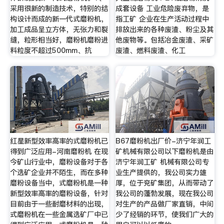
采用很新的制造技术，特别的结
成套设备 工业危险废弃物，是
构设计而成的新一代式磨粉机，
指工矿 企业在生产活动过程中
加工成品呈立方体，无张力和裂
排放出来的各种废渣、粉尘及其
缝，粒形相当好，磨粉机磨粉进
他废物等。包括冶金废渣、采矿
料粒度不超过500mm、抗
废渣、燃料废渣、化工
红星新型效率高率的式磨粉机已
B67磨粉机出厂价-济宁年润工
得到广泛应用-河南磨粉机 在现
矿机械有限公司以下磨粉机是由
今矿山行业中，磨粉设备对于各
济宁年润工矿 机械有限公司专
个选矿企业并不陌生，而在多种
业生产提供的，我公司实力雄
磨粉设备当中，式磨粉机是一种
厚，位于兖矿集团，从而带动了
新型效率高率的磨粉设备，针对
我公司的蓬勃发展，现在我公司
目前由于一些耐磨材料的出现，
对生产的产品做厂家直销，中间
式磨粉机在一些金属选矿厂中已
少了经销的环节，使我们广大的