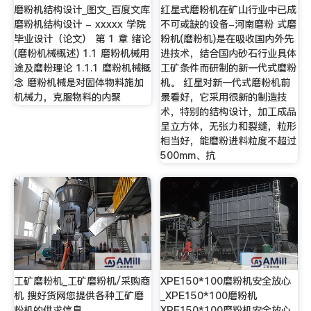
磨粉机结构设计_图文_百度文库
红星式磨粉机在矿山行业中已成
磨粉机结构设计 - xxxxx 学院
不可或缺的设备-河南磨粉 式磨
毕业设计（论文） 第 1 章 绪论
粉机(磨粉机)是在吸收国内外先
(磨粉机械概述) 1.1 磨粉机械用
进技术，结合国内砂石行业具体
途及磨粉理论 1.1.1 磨粉机械概
工矿条件而研制的新一代式磨粉
念 磨粉机械是对固体物料施加
机。 红星对新一代式磨粉机前
机械力，克服物料的内聚
景看好，它采用很新的制造技
术，特别的结构设计，加工成品
呈立方体，无张力和裂缝，粒形
相当好，能磨粉进料粒度不超过
500mm、抗
工矿磨粉机_工矿磨粉机/采购商
XPE150*100磨粉机安全放心
机 搜好货网您提供各种工矿磨
_XPE150*100磨粉机
粉机的供求信息。
XPE150*100磨粉机安全放心