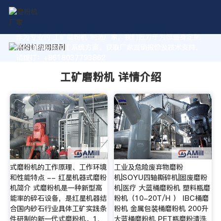
作为专业的 工矿磨粉机 制造厂家，我们致力于为您量身定制
高价值的粉体加工系统方案。获取厂家直销报价及技术支持，
请拨打：+8618037793862
工矿磨粉机 详情介绍
式磨粉机的工作原理、工作环境
工业及危险废弃物磨粉
和性能特点 -- 红星机器式磨粉
机|SOYU四轴撕碎机|固废磨粉
机简介 式磨粉机是一种新型高
机|医疗 大蓝桶磨粉机 塑料瓶磨
能率的碎石设备，是红星机器结
粉机（10-20T/H ） IBC桶磨
合国内砂石行业具体工矿实践条
粉机 金属包装桶磨粉机 200升
件研制的新一代式磨粉机。1、
大蓝桶磨粉机 PET瓶磨粉清洗