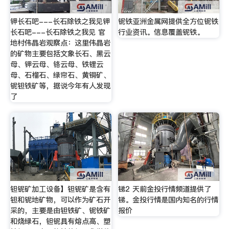
钾长石吧---长石除铁之我见钾
铌铁亚洲金属网提供全方位铌铁
长石吧---长石除铁之我见 官
行业资讯。信息覆盖铌铁。
地村伟晶岩观察点：这里伟晶岩
的矿物主要包括文象长石、黑云
母、钾云母、铬云母、铁锂云
母、石榴石、绿帘石、黄铜矿、
铌钽铁矿等，据说今年有人发现
了
钽铌矿加工设备】钽铌矿是含有
锑2 天前金投行情频道提供了
钽和铌地矿物，可以作为矿石开
锑。金投行情是国内知名的行情
采的，主要是由钽铁矿、铌铁矿
报价
和烧绿石，钽铌具有熔点高、塑