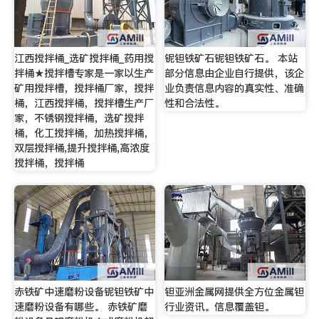
江西搅拌桶_选矿搅拌桶_药用搅
铌钽铁矿石铌钽铁矿石。 本站
拌桶★搅拌槽专家是一家以生产
部分信息由企业自行提供，该企
矿用搅拌槽，搅拌桶厂家，搅拌
业负责信息内容的真实性、准确
桶，江西搅拌桶，搅拌槽生产厂
性和合法性。
家，不锈钢搅拌桶，选矿搅拌
桶，化工搅拌桶，加热搅拌桶，
双层搅拌桶,提升搅拌桶,高浓度
搅拌桶，搅拌桶
赤铁矿中速磨粉设备铌钽铁矿中
钽亚洲金属网提供全方位金属钽
速磨粉设备有哪些。 赤铁矿磨
行业资讯。信息覆盖钽。