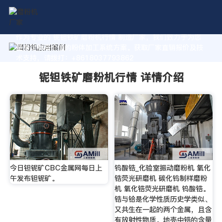
作为专业的 铌钽铁矿磨粉机行情 制造厂家，我们致力于为您
量身定制高价值的粉体加工系统方案。获取厂家直销报价及技
术支持，请拨打：+8618037793862
铌钽铁矿磨粉机行情 详情介绍
今日钽铌矿CBC金属网每日上
钨酸锆_化验室振动磨粉机 氧化
午发布钽铌矿。
锆荧光研磨机 碳化钨制样磨粉
机 氧化锆荧光研磨机 钨酸锆。
锆与铪是化学性质历史学类似、
又共生在一起的两个金属，且含
有放射性物质。地壳中锆的含量