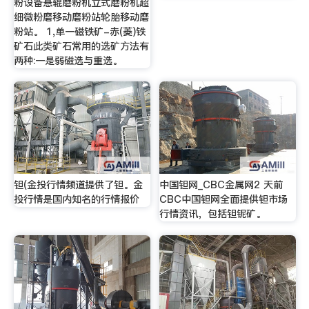
粉设备悬辊磨粉机立式磨粉机超
细微粉磨移动磨粉站轮胎移动磨
粉站。 1,单一磁铁矿-赤(菱)铁
矿石此类矿石常用的选矿方法有
两种:一是弱磁选与重选。
钽(金投行情频道提供了钽。金
中国钽网_CBC金属网2 天前
投行情是国内知名的行情报价
CBC中国钽网全面提供钽市场
行情资讯，包括钽铌矿。