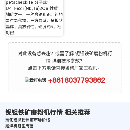
petscheckite 分子式：
U4+Fe2+(Nb,Ta)2O8 性质：
铀矿之一，一种含铀和铌、钽的
复杂氧化物。三方晶系。呈板状
晶体。具放射性。硬度约5。相
对密 …
对此设备感兴趣？或需了解 铌钽铁矿磨粉机行
情 详细技术参数？
点击下方电话直接咨询厂家工程师：
+8618037793862
铌钽铁矿磨粉机行情 相关推荐
氮化硅微粉目前市场价格
磨煤机哪里有售