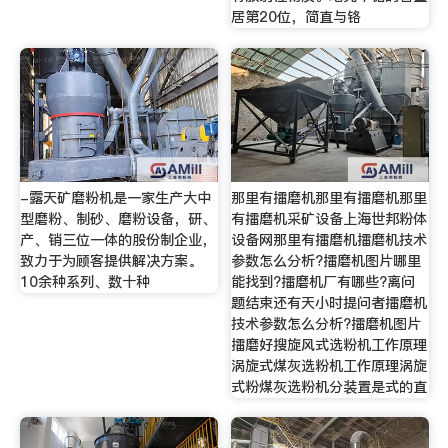
居第20位，简直与铬
-露天矿磨粉机是一家生产大中
那里有擂磨机那里有擂磨机那里
型磨粉、制砂、磨粉设备，研、
有擂磨机采矿设备上海世邦粉体
产、销三位一体的股份制企业，
设备网那里有擂磨机擂磨机技术
致力于为顾客提供解决方案。
参数怎么分析?擂磨机图片哪里
10余种系列、数十种
能找到?擂磨机厂有哪些?离问
题结束还有天小时提问者擂磨机
技术参数怎么分析?擂磨机图片
擂磨好搜旋风式选粉机工作原理
涡旋式煤灰选粉机工作原理涡旋
式粉煤灰选粉机分装置是式的直