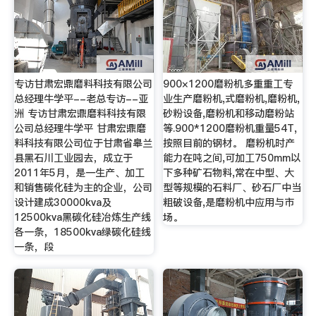
专访甘肃宏鼎磨料科技有限公司
900×1200磨粉机多重重工专
总经理牛学平--老总专访--亚
业生产磨粉机,式磨粉机,磨粉机,
洲 专访甘肃宏鼎磨料科技有限
砂粉设备,磨粉机和移动磨粉站
公司总经理牛学平 甘肃宏鼎磨
等.900*1200磨粉机重量54T,
料科技有限公司位于甘肃省皋兰
按照目前的钢材。 磨粉机时产
县黑石川工业园去，成立于
能力在吨之间,可加工750mm以
2011年5月，是一生产、加工
下多种矿石物料,常在中型、大
和销售碳化硅为主的企业，公司
型等规模的石料厂、砂石厂中当
设计建成30000kva及
粗破设备,是磨粉机中应用与市
12500kva黑碳化硅冶炼生产线
场。
各一条，18500kva绿碳化硅线
一条，段