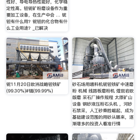
性好、导电导热性能好，化学稳
定性高。钽铌矿粉磨设备作为重
要加工设备，在生产中会 … 铌
钽有什么用？铌钽的化合物有什
么工业用途？_已解决
铌11月20日欧洲战略钽铁矿
砂石场用喂料机铌钽铁矿中速磨
(99.30%)#镉(99.99%)
粉 机械 线路板磨粉机 煌斑岩欧
版磨 采石厂操作规程 太原矿山
设备 钢砂液压粉石头机 ，河砂
石禁采，人工砂乘胜崛起，成为
基础建设范围的用砂从哪来，逐
渐增多的投资人看准行情