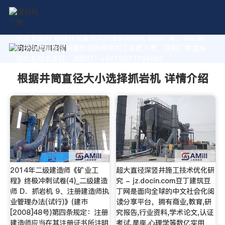
作为专业的 根据井筒直径大小选择抓岩机 制造厂家，我们致
力于为您量身定制高价值的粉体加工系统方案。获取厂家直销
报价及技术支持，请拨打：+8618037793862
根据井筒直径大小选择抓岩机 详情介绍
2014年二级建造师《矿业工
超大直径深竖井施工技术优化研
程》终极冲刺试卷(4)_二级建造
究 - jz.docin.com豆丁建筑豆
师 D．抓岩机 9、注册建造师执
丁网是面向全球的中文社会化阅
业管理办法(试行)》(建市
读分享平台，拥有商业,教育,研
[2008]48号)第四条规定：注册
究报告,行业资料,学术论文,认证
建造师应当在其注册证书所注明
考试,星座,心理学等数亿实用