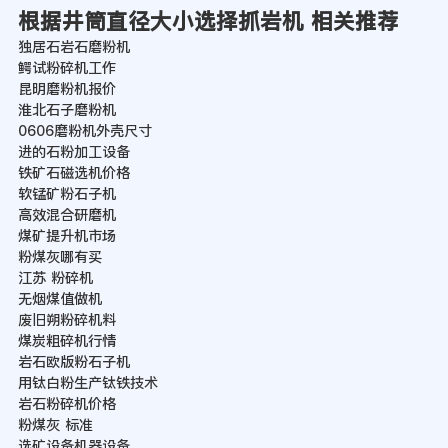
根据井筒直径大小选择抓岩机 相关推荐
独居石岩石磨粉机
鳄试粉碎机工作
昆明磨粉机报价
淮北石子磨粉机
0606磨粉机外壳尺寸
进的石粉加工设备
铁矿石磁选机价格
软锰矿粉石子机
高效混合研磨机
煤矿提升机市场
粉煤灰哪有买
江苏 粉碎机
无烟煤值做机
废旧朔粉碎机料
煤炭粗碎机行情
岩石欧版粉石子机
用钛白粉生产钛铁技术
岩石粉碎机价格
粉煤灰 标准
选矿设备机器设备