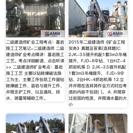
二级建造师矿业工程考点：基岩
2015年二级建造师《矿业工程
施工工艺笔记-二级建造师 二级
实务》真题及答案(选择题)C.
建造师矿业考点精讲：基岩施工
2JK-3.5提升机配1套3m3吊桶
工艺。考点详细解读，点击听课
提升，FJD-6伞钻、1台HZ-4
>> 二级建造师矿业考点：基岩
抓岩机等 D. 2JK-3.5提升机配
施工工艺 主要以钻眼爆破法施
1套3m3吊桶提升， FJD-9伞
工为主，主要工序包括工作面钻
钻、2台HK-4抓岩机等 12.立
眼爆破工作、装岩与提升工作、
井井筒在选择其作业方式时应考
井筒支护工作，以及通风、排
虑的内容不包括( )。 A. 井筒穿
水、测量等辅助工作。
过岩层的性质，井筒涌水量的大
小