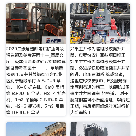
2020二级建造师考试矿业阶段
如果主井作为临时改绞提升井
精选题及参考答案十一_百度文
筒，应尽快安排哪些项目施工
库二级建造师考试矿业阶段精选
如果主井作为临时改绞提升井
题及参考答案十一 一、单项选
筒，必须尽快形成頂绕主井井筒
择题 1.立井井筒掘砌混合作业
的进、出车巷道系 统或绕道，
区别于短段单行 A.FJD-6 伞
这里应尽快安排D、F及翻笼硐
钻、HS-6 抓岩机、3m3 吊桶
室两侧巷道的施工，以便形成围
等 B.FJD-6 伞钻、HS-4 抓岩
绕主井井筒调车 的绕道。 对于
机、3m3 吊桶等 C.FJD-9 伞
翻笼硐室可小断面推进，以缩短
钻、H2-6 抓岩机、5m3 吊桶
工期，待后期再组织对其进行扩
等 D.FJD-9 伞钻
大断面施工。