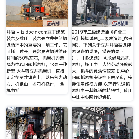
井筒 - jz.docin.com豆丁建筑
2019年二级建造师《矿业工
装岩及排矸：装岩是立井井筒掘
程》模拟试题_二级建造师_帮考
进循环中的重要的一项工作，它
网3、下列关于立井井筒掘进装
消耗工时长，通常要占掘进循环
岩设备的说法，错误的是（
时间的50%左右，抓岩机的选
）。【多选题】 A.长绳悬吊抓
择为中心回转抓岩机，它是一种
岩机，施工中工人的劳动强度较
新型 大斗容立井抓岩机，直接
大，抓斗的灵活性较差 B.中心
固定在凿井掉盘上，以压气为动
回转抓岩机安设在下层吊盘，安
力，机组由一名司机操作， 全
装使用都很方便 C.环行轨道抓
机由抓
岩机由于其轨道的特殊性，使用
中比中心回转抓岩机