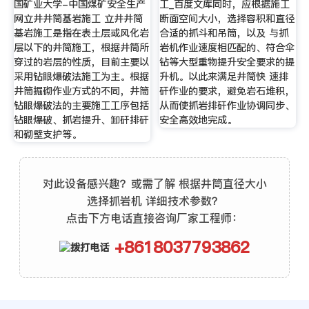
国矿业大学-中国煤矿安全生产
工_百度文库同时，应根据施工
网立井井筒基岩施工 立井井筒
断面空间大小，选择容积和直径
基岩施工是指在表土层或风化岩
合适的抓斗和吊筒，以及 与抓
层以下的井筒施工，根据井筒所
岩机作业速度相匹配的、符合伞
穿过的岩层的性质，目前主要以
钻等大型重物提升安全要求的提
采用钻眼爆破法施工为主。根据
升机。以此来满足井筒快 速排
井筒掘砌作业方式的不同，井筒
矸作业的要求，避免岩石堆积，
钻眼爆破法的主要施工工序包括
从而使抓岩排矸作业协调同步、
钻眼爆破、抓岩提升、卸矸排矸
安全高效地完成。
和砌壁支护等。
对此设备感兴趣？或需了解 根据井筒直径大小
选择抓岩机 详细技术参数？
点击下方电话直接咨询厂家工程师：
+8618037793862