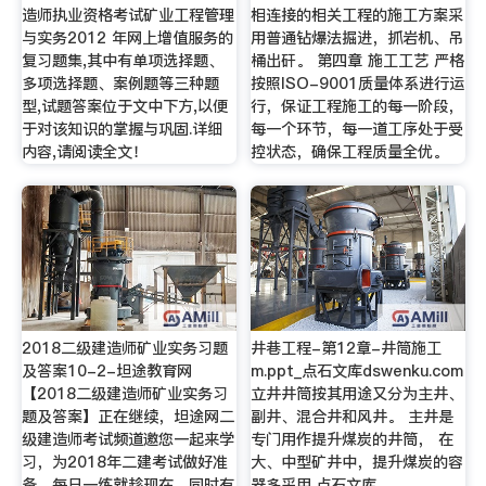
造师执业资格考试矿业工程管理
相连接的相关工程的施工方案采
与实务2012 年网上增值服务的
用普通钻爆法掘进，抓岩机、吊
复习题集,其中有单项选择题、
桶出矸。 第四章 施工工艺 严格
多项选择题、案例题等三种题
按照ISO-9001质量体系进行运
型,试题答案位于文中下方,以便
行，保证工程施工的每一阶段，
于对该知识的掌握与巩固.详细
每一个环节，每一道工序处于受
内容,请阅读全文！
控状态，确保工程质量全优。
2018二级建造师矿业实务习题
井巷工程-第12章-井筒施工
及答案10-2-坦途教育网
m.ppt_点石文库dswenku.com
【2018二级建造师矿业实务习
立井井筒按其用途又分为主井、
题及答案】正在继续，坦途网二
副井、混合井和风井。 主井是
级建造师考试频道邀您一起来学
专门用作提升煤炭的井筒， 在
习，为2018年二建考试做好准
大、中型矿井中，提升煤炭的容
备，每日一练就趁现在，同时有
器多采用,点石文库