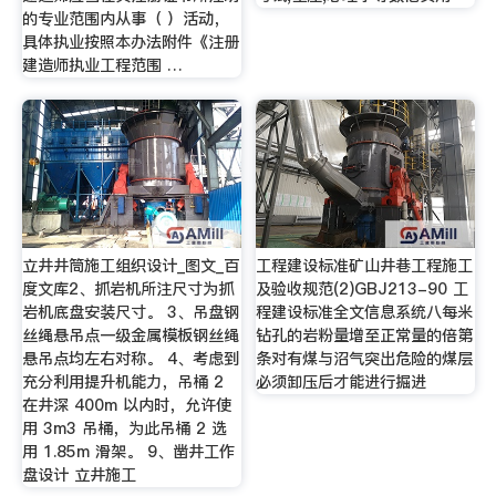
的专业范围内从事（ ）活动，
具体执业按照本办法附件《注册
建造师执业工程范围 …
立井井筒施工组织设计_图文_百
工程建设标准矿山井巷工程施工
度文库2、抓岩机所注尺寸为抓
及验收规范(2)GBJ213-90 工
岩机底盘安装尺寸。 3、吊盘钢
程建设标准全文信息系统八每米
丝绳悬吊点一级金属模板钢丝绳
钻孔的岩粉量增至正常量的倍第
悬吊点均左右对称。 4、考虑到
条对有煤与沼气突出危险的煤层
充分利用提升机能力，吊桶 2
必须卸压后才能进行掘进
在井深 400m 以内时，允许使
用 3m3 吊桶，为此吊桶 2 选
用 1.85m 滑架。 9、凿井工作
盘设计 立井施工