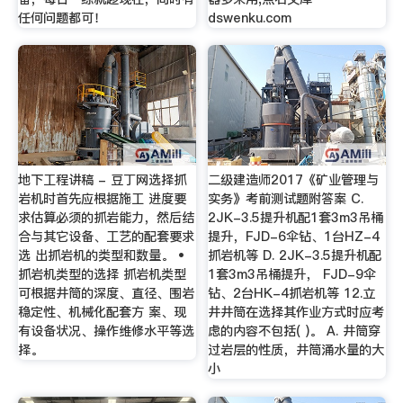
任何问题都可！
dswenku.com
地下工程讲稿 - 豆丁网选择抓
二级建造师2017《矿业管理与
岩机时首先应根据施工 进度要
实务》考前测试题附答案 C.
求估算必须的抓岩能力，然后结
2JK-3.5提升机配1套3m3吊桶
合与其它设备、工艺的配套要求
提升，FJD-6伞钻、1台HZ-4
选 出抓岩机的类型和数量。 •
抓岩机等 D. 2JK-3.5提升机配
抓岩机类型的选择 抓岩机类型
1套3m3吊桶提升， FJD-9伞
可根据井筒的深度、直径、围岩
钻、2台HK-4抓岩机等 12.立
稳定性、机械化配套方 案、现
井井筒在选择其作业方式时应考
有设备状况、操作维修水平等选
虑的内容不包括( )。 A. 井筒穿
择。
过岩层的性质，井筒涌水量的大
小