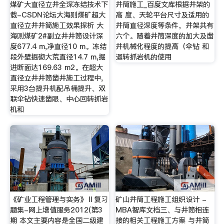
煤矿大直径立井全深冻结技术下
井筒施工_百度文库根据井架的
载-CSDN论坛大海则煤矿超大
高 度、天轮平台尺寸及适用的
直径立井井筒施工效果探析 大
井筒直径深度等条件，井架共有
海则煤矿2#副立井井筒设计深
六个。随着井筒深度的加大及凿
度677.4 m,净直径10 m。冻结
井机械化程度的提高（伞钻 和
段外壁掘砌大荒直径14.7 m,掘
迴转抓岩机的使用
进断面达169.63 m2。在超大
直径立井井筒凿井施工过程中,
采用3台提升机配吊桶提升、双
联伞钻快速凿眼、中心回转抓岩
机和
《矿业工程管理与实务》Ⅱ复习
矿山井筒工程施工组织设计 -
题集-网上增值服务2012(第3
MBA智库文档三、与井筒相连
期 本文主要内容是全国二级建
接的相关工程施工方案 与井筒