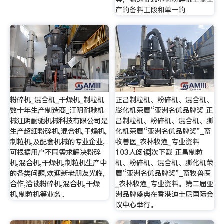
产的备料工段和单一的
粉碎机_混合机_干燥机_制粒机
正昌制粒机、粉碎机、混合机、
数十年生产制造商_江阴耐驰机
膨化机荣膺“亚洲名优品牌奖 正
械江阴耐驰机械科技有限公司是
昌制粒机、粉碎机、混合机、膨
生产超细粉碎机,混合机,干燥机,
化机荣膺“亚洲名优品牌奖”_畜
制粒机,及配套机械的专业企业,
牧兽医_农林牧渔_专业资料
可根据用户不同需求解决粉碎
103人阅读|次下载 正昌制粒
机,混合机,干燥机,制粒机生产中
机、粉碎机、混合机、膨化机荣
的各类问题,欢迎新老朋友光临,
膺“亚洲名优品牌奖”_畜牧兽医
合作,洽谈粉碎机,混合机,干燥
_农林牧渔_专业资料。第二届亚
机,制粒机等业务。
洲品牌盛典在香港迪士尼国际会
议中心举行。