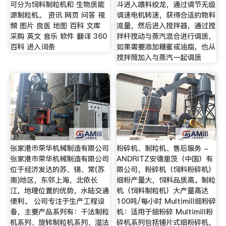
可分为饲料制粒机和 生物质能
斗进入喂料绞龙，通过调节无级
源制粒机。 资讯 网页 问答 视
调速电机转速，获得合适的物料
频 图片 良医 地图 百科 文库
流量，然后进入搅拌器，通过搅
采购 英文 音乐 软件 翻译 360
拌杆搅动与蒸汽混合进行调质，
百科 进入词条
如果需要添加糖蜜或油脂，也从
搅拌筒加入与蒸汽一起调质
张家港市荣华机械制造有限公司
粉碎机、制粒机、售后服务 -
张家港市荣华机械制造有限公司
ANDRITZ安德里茨（中国）有
位于经济发达的苏、锡、常(苏
限公司，粉碎机（饲料粉碎机）
南)地区，东邻上海，北依长
细粉产量大，饲料品质高。制粒
江，地理位置的优势，水陆交通
机（饲料制粒机）大产量高达
便利。 公司专注于生产工程设
100吨/每小时 Multimill细粉碎
备，主要产品系列有：干法制粒
机：适用于细粉碎 Multimill粉
机系列、旋转制粒机系列、湿法
碎机系列包括锤片式细粉碎机，