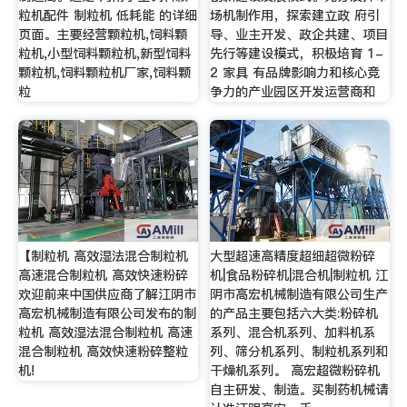
粒机配件 制粒机 低耗能 的详细
场机制作用，探索建立政 府引
页面。主要经营颗粒机,饲料颗
导、业主开发、政企共建、项目
粒机,小型饲料颗粒机,新型饲料
先行等建设模式，积极培育 1-
颗粒机,饲料颗粒机厂家,饲料颗
2 家具 有品牌影响力和核心竞
粒
争力的产业园区开发运营商和
【制粒机 高效湿法混合制粒机
大型超速高精度超细超微粉碎
高速混合制粒机 高效快速粉碎
机|食品粉碎机|混合机|制粒机 江
欢迎前来中国供应商了解江阴市
阴市高宏机械制造有限公司生产
高宏机械制造有限公司发布的制
的产品主要包括六大类:粉碎机
粒机 高效湿法混合制粒机 高速
系列、混合机系列、加料机系
混合制粒机 高效快速粉碎整粒
列、筛分机系列、制粒机系列和
机!
干燥机系列。 高宏超微粉碎机
自主研发、制造。买制药机械请