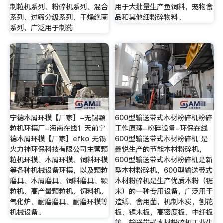
制粒机系列、粉碎机系列、混合
用于大批量生产鱼饲料，宠物食
系列、过筛分级系列、干燥绝菌
品和其他细粉碎物料。
系列，广泛用于制药
宁德木屑环模【厂家】-无锡颗
600型输送带式木材粉碎机粉碎
粒机环模厂-海南在线1 天前宁
工作原理-粉碎设备-环保在线
德木屑环模【厂家】efko 无锡
600型输送带式木材粉碎机 是
火力神环保科技有限公司主营颗
鑫悦生产的节能木材粉碎机，
粒机环模、木屑环模、饲料环模
600型输送带式木材粉碎机是新
等各种机械设备环模，以及颗粒
型木材粉碎机，600型输送带式
磨具、木屑磨具、饲料磨具、颗
木材粉碎机是生产优质木粉（锯
粒机、高产量颗粒机、饲料机、
末）的一种专用设备，广泛用于
气化炉、耐磨磨具、耐磨环模等
造纸、食用菌，机制木炭，刨花
机械设备。
板、锯末板，高密度板、中纤板
等，输送带式木材粉碎机工业生