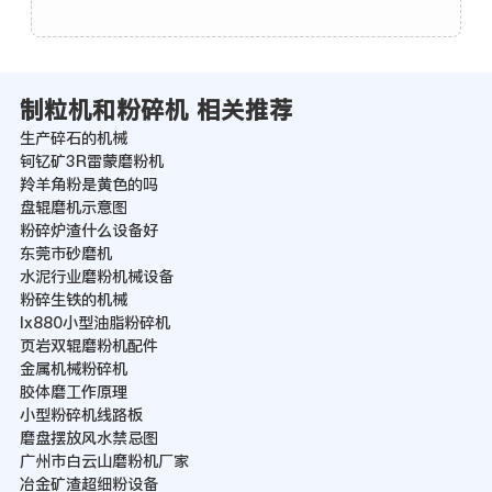
制粒机和粉碎机 相关推荐
生产碎石的机械
钶钇矿3R雷蒙磨粉机
羚羊角粉是黄色的吗
盘辊磨机示意图
粉碎炉渣什么设备好
东莞市砂磨机
水泥行业磨粉机械设备
粉碎生铁的机械
lx880小型油脂粉碎机
页岩双辊磨粉机配件
金属机械粉碎机
胶体磨工作原理
小型粉碎机线路板
磨盘摆放风水禁忌图
广州市白云山磨粉机厂家
冶金矿渣超细粉设备