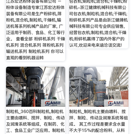
江苏宏达粉体装备有限公司 –
包衣机;制粒机;混合机;干燥机;粉
粉体设备制造专家江苏宏达粉体
碎机-浙江健牌机械科技有限公
装备有限公司是生产粉碎机,筛
司包衣机;制粒机;混合机;干燥机;
粉机,混合机,制粒机,干燥机,输
粉碎机系列产品是由浙江健牌机
送机等系列机械产品的厂家, 广
械科技有限公司专业供应销售,
泛适用于制药、食品、化工等行
经营包衣机;制粒机;混合机;干燥
业。 查看全部 粉碎机系列 干燥
机;粉碎机赢得了国内外客户的
机系列 混合机系列 筛粉机系列
认可,欢迎来电来涵洽谈交流!
输送机系列 制粒机系列 你可以
直观的看到机器运转
制粒机_360百科制粒机,制粒机
制粒机_制粒机主要由喂料、搅
主要由喂料、搅拌、制粒、传动
拌、制粒、传动及润滑系统等组
及润滑系统等组成，在制药、化
成。 其工作过程是要求含水量
工、食品工业广泛应用。制粒机
不大于15%的配合粉料，从料