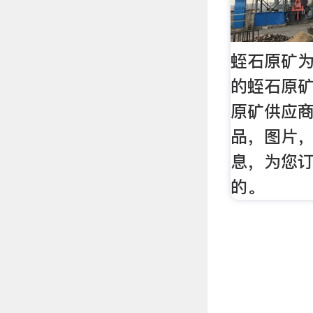
蛭石原矿为
的蛭石原
原矿供应
品，图片
息，为您
的。