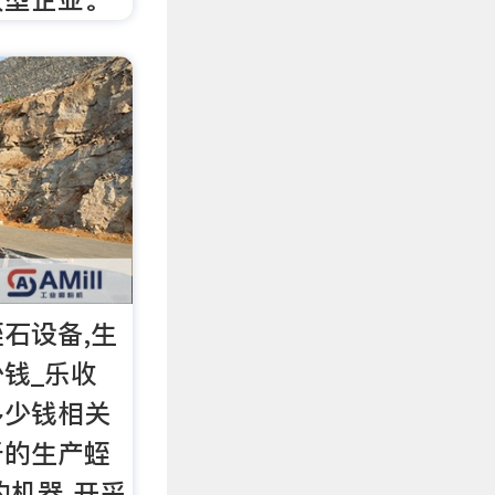
石设备,生
钱_乐收
多少钱相关
于的生产蛭
的机器 开采