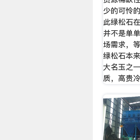
少的可怜
此绿松石
并不是单
场需求，
绿松石本
大名玉之
质，高贵