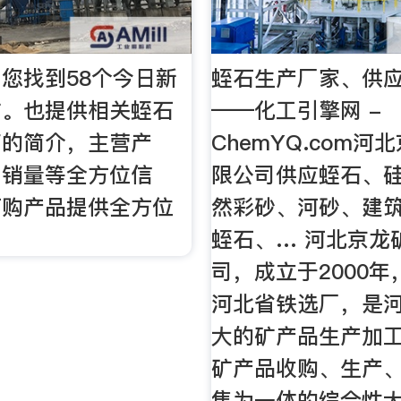
您找到58个今日新
蛭石生产厂家、供
矿。也提供相关蛭石
——化工引擎网 -
商的简介，主营产
ChemYQ.com河
，销量等全方位信
限公司供应蛭石、
订购产品提供全方位
然彩砂、河砂、建
蛭石、… 河北京龙
司，成立于2000
河北省铁选厂，是
大的矿产品生产加
矿产品收购、生产
售为一体的综合性