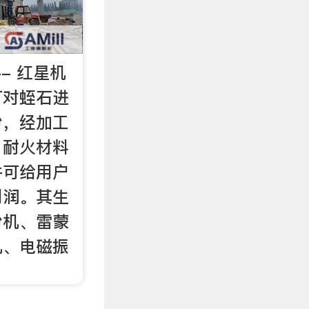
- 红星机
可对蛭石进
粉，经加工
、耐火材料
并可给用户
利润。其生
粉机、雷蒙
机、电磁振