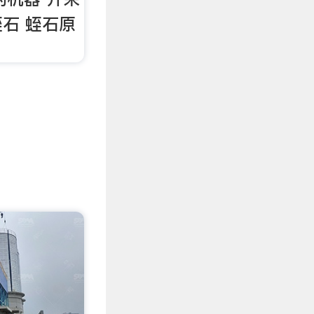
石 蛭石原