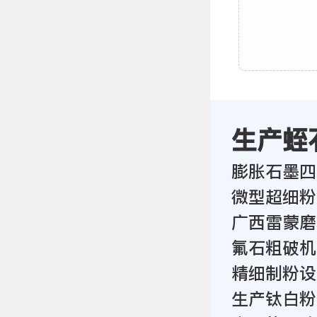
生产蛭
膨胀石墨四
微型超细粉
广西雷蒙磨
氟石粗破机
精细制粉设
生产钛白粉