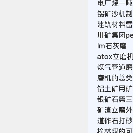
电厂烧一吨
锡矿沙机制
建筑材料雷
川矿集团pe
lm石灰磨
atox立磨
煤气管道磨
磨机的总类
铝土矿用矿
银矿石第三
矿渣立磨外
道砟石打砂
榆林煤的可