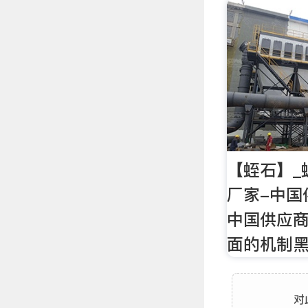
【蛭石】_
厂家-中国
中国供应
面的机制
对