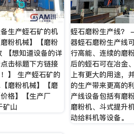
设备生产蛭石矿的机
蛭石磨粉生产线？ -
【磨粉机械】【磨粉
器蛭石磨粉生产线
乐收 【想知道设备的详
行高能、连续的磨
请点击标题下方链接
后的蛭石可在冶金
！】 生产蛭石矿的
上有更大的用途，
钱【磨粉机械】【磨
的生产带来更高的
【价格】【生产厂
产线设备包括有磨
于矿山
磨粉机、斗式提升
动给料机等设备。