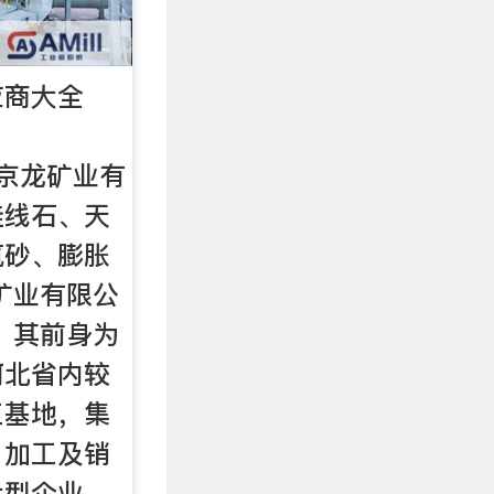
应商大全
北京龙矿业有
硅线石、天
筑砂、膨胀
矿业有限公
年，其前身为
河北省内较
工基地，集
、加工及销
大型企业。