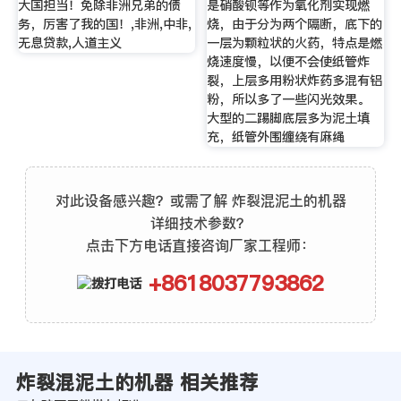
大国担当！免除非洲兄弟的债
是硝酸钡等作为氧化剂实现燃
务，厉害了我的国！,非洲,中非,
烧，由于分为两个隔断，底下的
无息贷款,人道主义
一层为颗粒状的火药，特点是燃
烧速度慢，以便不会使纸管炸
裂，上层多用粉状炸药多混有铝
粉，所以多了一些闪光效果。
大型的二踢脚底层多为泥土填
充，纸管外围缠绕有麻绳
对此设备感兴趣？或需了解 炸裂混泥土的机器
详细技术参数？
点击下方电话直接咨询厂家工程师：
+8618037793862
炸裂混泥土的机器 相关推荐