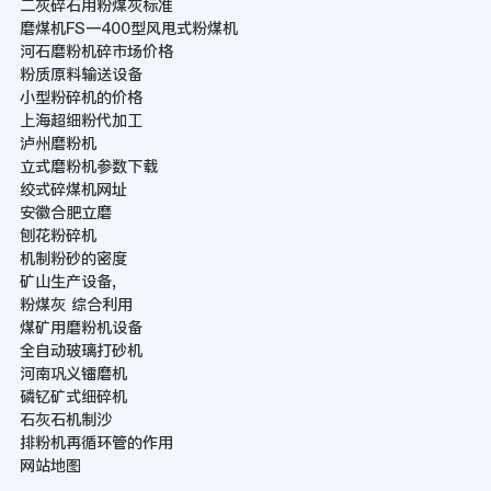
二灰碎石用粉煤灰标准
磨煤机FS一400型风甩式粉煤机
河石磨粉机碎市场价格
粉质原料输送设备
小型粉碎机的价格
上海超细粉代加工
泸州磨粉机
立式磨粉机参数下载
绞式碎煤机网址
安徽合肥立磨
刨花粉碎机
机制粉砂的密度
矿山生产设备,
粉煤灰 综合利用
煤矿用磨粉机设备
全自动玻璃打砂机
河南巩义镭磨机
磷钇矿式细碎机
石灰石机制沙
排粉机再循环管的作用
网站地图