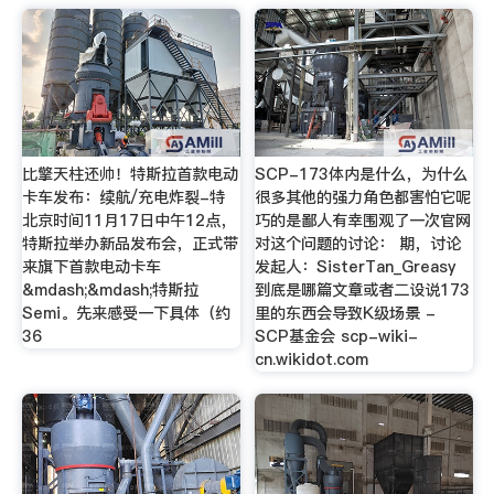
比擎天柱还帅！特斯拉首款电动
SCP-173体内是什么，为什么
卡车发布：续航/充电炸裂-特
很多其他的强力角色都害怕它呢
北京时间11月17日中午12点，
巧的是鄙人有幸围观了一次官网
特斯拉举办新品发布会，正式带
对这个问题的讨论： 期，讨论
来旗下首款电动卡车
发起人：SisterTan_Greasy
&mdash;&mdash;特斯拉
到底是哪篇文章或者二设说173
Semi。先来感受一下具体（约
里的东西会导致K级场景 -
36
SCP基金会 scp-wiki-
cn.wikidot.com