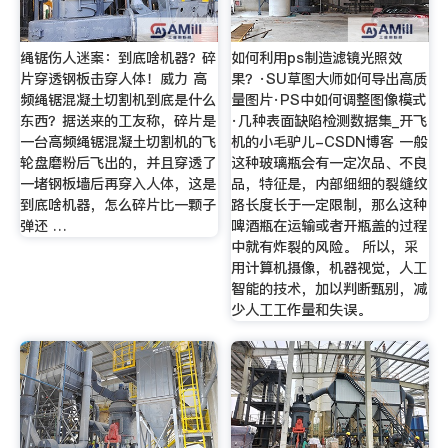
绳锯伤人迷案：到底啥机器？碎
如何利用ps制造滤镜光照效
片穿透钢板击穿人体！威力 高
果？·SU草图大师如何导出高质
频绳锯混凝土切割机到底是什么
量图片·PS中如何调整图像模式
东西？据送来的工友称，碎片是
·几种表面缺陷检测数据集_开飞
一台高频绳锯混凝土切割机的飞
机的小毛驴儿-CSDN博客 一般
轮盘磨粉后飞出的，并且穿透了
这种玻璃瓶会有一定次品、不良
一堵钢板墙后再穿入人体，这是
品，特征是，内部细细的裂缝纹
到底啥机器，怎么碎片比一颗子
路长度长于一定限制，那么这种
弹还 …
啤酒瓶在运输或者开瓶盖的过程
中就有炸裂的风险。 所以，采
用计算机摄像，机器视觉，人工
智能的技术，加以判断甄别，减
少人工工作量和失误。