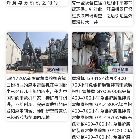
外 竞 与 分 析 机 之 间 的 ．
有一些设备在运行过程中不够节
能环保。针对此，红星机器厂经
过多次市场调查，之后引进国外
磨粉技术，并
GK1720A新型雷蒙磨粉机在钛
磨粉机-5R4124钛白粉400-
白粉行业的应用雷蒙机在中国诞
700小时免维护磨辊装置雷蒙磨
生已经有几十年的历史，作为中
粉机 雷蒙磨 GYC2500保守值
国早的雷蒙机厂家，桂矿与时俱
400-700小时免维护磨辊装置
进，不断创新、突破雷蒙机的研
雷蒙磨粉机 GYD1300A钛白粉
发和应用领域，桂矿新型雷蒙机
400-700小时免维护磨辊装置
已经形成为在国内品种、。
雷蒙磨粉机 GYD1670A方解石
保守值400-700小时免维护磨
辊装置雷蒙磨粉机 GYC2000A
保守值400-700小时免维护磨