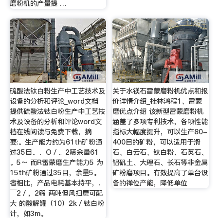
磨粉机的产量提 …
硫酸法钛白粉生产中工艺技术及
关于水镁石雷蒙磨粉机优点和报
设备的分析和评论_word文档
价详情介绍_桂林鸿程1、雷蒙
提供硫酸法钛白粉生产中工艺技
磨优点介绍 该新型雷蒙磨粉机
术及设备的分析和评论word文
涵盖了多项专利技术，各项性能
档在线阅读与免费下载，摘
指标大幅度提升，可以生产80-
要:。生产能力约为61th矿粉通
400目的矿粉，可以适用于滑
过35目。．O／。2筛余量61
石、白云石、钛白粉、石英石、
。5～ 而R雷蒙磨生产能力5 为
铝矾土、大理石、长石等非金属
15th矿粉通过35目，余量5。
矿粉磨项目。有效提高了单台设
者相比，产品电耗基本持平，．
备的禅位产能，降低单位
￣2／，2筛 两吨但风扫磨可配
大 的酸解罐（10）2k／钛白粉
计，如3m。