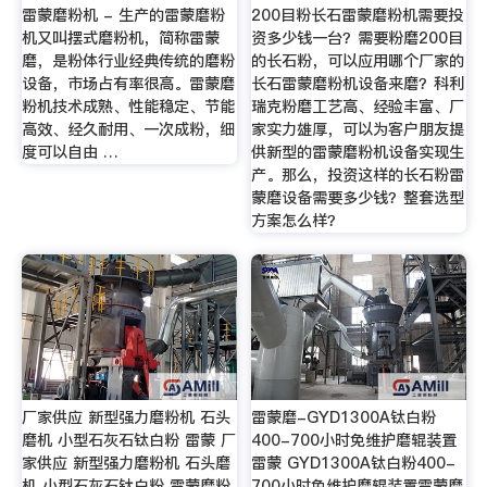
雷蒙磨粉机 - 生产的雷蒙磨粉
200目粉长石雷蒙磨粉机需要投
机又叫摆式磨粉机，简称雷蒙
资多少钱一台？需要粉磨200目
磨，是粉体行业经典传统的磨粉
的长石粉，可以应用哪个厂家的
设备，市场占有率很高。雷蒙磨
长石雷蒙磨粉机设备来磨？科利
粉机技术成熟、性能稳定、节能
瑞克粉磨工艺高、经验丰富、厂
高效、经久耐用、一次成粉，细
家实力雄厚，可以为客户朋友提
度可以自由 …
供新型的雷蒙磨粉机设备实现生
产。那么，投资这样的长石粉雷
蒙磨设备需要多少钱？整套选型
方案怎么样？
厂家供应 新型强力磨粉机 石头
雷蒙磨-GYD1300A钛白粉
磨机 小型石灰石钛白粉 雷蒙 厂
400-700小时免维护磨辊装置
家供应 新型强力磨粉机 石头磨
雷蒙 GYD1300A钛白粉400-
机 小型石灰石钛白粉 雷蒙磨粉
700小时免维护磨辊装置雷蒙磨