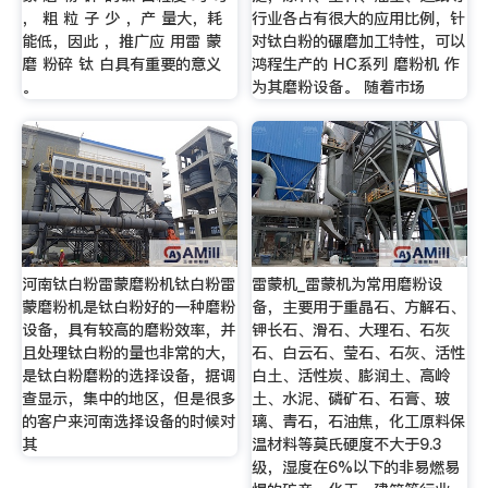
， 粗 粒 子 少 ，产 量大，耗
行业各占有很大的应用比例，针
能低，因此 ，推广应 用雷 蒙
对钛白粉的碾磨加工特性，可以
磨 粉碎 钛 白具有重要的意义
鸿程生产的 HC系列 磨粉机 作
。
为其磨粉设备。 随着市场
河南钛白粉雷蒙磨粉机钛白粉雷
雷蒙机_雷蒙机为常用磨粉设
蒙磨粉机是钛白粉好的一种磨粉
备，主要用于重晶石、方解石、
设备，具有较高的磨粉效率，并
钾长石、滑石、大理石、石灰
且处理钛白粉的量也非常的大，
石、白云石、莹石、石灰、活性
是钛白粉磨粉的选择设备，据调
白土、活性炭、膨润土、高岭
查显示，集中的地区，但是很多
土、水泥、磷矿石、石膏、玻
的客户来河南选择设备的时候对
璃、青石，石油焦，化工原料保
其
温材料等莫氏硬度不大于9.3
级，湿度在6%以下的非易燃易