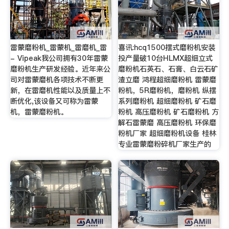
雷蒙磨粉机_雷蒙机_雷磨机_雷
喜讯:hcq1500摆式磨粉机安装
- Vipeak我公司拥有30年雷蒙
投产量破10台HLMX超细立式
磨粉机生产研发经验。近年来公
磨粉机石英石、石膏、白云石矿
司对雷蒙磨机各项技术不断更
渣立磨 鸿程超细磨粉机 雷蒙磨
新，在雷磨机性能以及质量上不
粉机，5R磨粉机，磨粉机 纵摆
断优化,该设备又可称为雷蒙
系列磨粉机 超细磨粉机 矿石磨
机，雷蒙磨粉机。
粉机 高压磨粉机 矿石磨粉机 方
解石雷蒙磨 高压磨粉机 环保磨
粉机厂家 超细磨粉机设备 桂林
专业雷蒙磨粉碎机厂家生产的