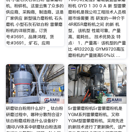
机，粉碎机，这里云集了众多的
粉机 GYD 1 30 0 A 新 型雷蒙
供应商，采购商，制造商。这是
磨粉机是我公司工程技术人员根
厂家供应 新型强力磨粉机 石头
据市场需要 而 研发的一种介于
磨机 小型石灰石钛白粉 雷蒙磨
4R和5R磨粉机之间 的新 机
粉机的详细页面。订货
型。 该机型 性能可靠，产量
号:#3691，品牌:鸿程，货
高，能耗低。 技术优势及 特
号:#3691，:矿石，应用
点： 1、产量高：该机型的产量
比 4R3220及 GYM9720高压
磨粉机的产量提高50%以 …
研磨钛白粉用什么好？_ 钛白粉
5r雷蒙磨粉机5r雷蒙磨粉机是
研磨过程中，哪种分散剂合适？
YGM系列雷蒙磨粉机，又称
钛白粉磨成粉选什么设备好？
YGM型雷蒙磨粉机，采用先进
请问UV体系中研磨钛白粉选择
的新技术进行了更新换代，该产