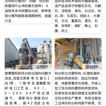
怎样的分散剂？ 问题：钛白粉
品的各项技术指标大幅度提高，
研磨用什么样的氧化锆珠？ 4
该产品适用于粉磨石灰石、方解
油性体系中研磨钛白粉，那种类
石、活性炭、滑石、白云石、钛
型分散剂能够提高鲜映性、遮盖
白-粉、石英石、铝矾土、大理
力及
石、长石、重晶石、萤石、石
膏、钛铁矿、磷矿、陶土、石
墨、粘土
雷蒙磨粉碎钛白粉出现的问题与
钛白粉立式磨粉机-红星机器钛
改进_百度文库参 考 文 献 E ]
白粉的用途很多，因此对其细
法 l然 ， 1 措 李 岳 雷蒙磨 粉
度、纯度等要求也很高。市场上
碎 铙 口工艺 业 ， 9 0 （ ，
加工钛白粉的磨粉机种类很多，
2 ～ 2 9 3： 0 4 严 而 出 现
但是有些设备的细度无法更好满
漏 气 ， 高旋 风分 离器 的分
足钛白粉生产要求，有些设备加
级 效 果 。 提 4 2 改进 主 机
工出来的钛白粉纯度不够高，还