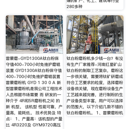
爆的矿产、化工、建筑等行业
280多种
雷蒙磨-GYD1300A钛白粉保
钛白粉磨粉机多少钱一台？有没
守值400-700小时免维护磨辊
有生产厂家推荐-河南红星矿山
装置 GYD1300A钛白粉保守值
钛白粉的制取工艺复杂，磨粉这
400-700小时免维护磨辊装置
一步很关键，需要将钛矿研磨成
雷蒙磨粉机 GYD 1 30 0 A 新
符合工艺要求的粒度，选择磨粉
型雷蒙磨粉机是我公司工程技术
设备很关键，现在磨粉设备生产
人员根据市场需要 而 研发的一
工艺越来越完善，进行制粉的生
种介于 4R和5R磨粉机之间 的
产设备类型丰富，用户可以选择
新 机型。 该机型 性能可靠，产
的范围大，以下介绍几款不错的
量高，能耗低。 技术优势及 特
钛白粉磨粉机。 1、雷蒙磨粉机
点： 1、产量高：该机型的产量
比 4R3220及 GYM9720高压