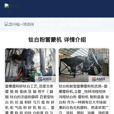
作为专业的 钛白粉雷蒙机 制造厂家，我们致力于为您量身定
制高价值的粉体加工系统方案。获取厂家直销报价及技术支
持，请拨打：+8618037793862
钛白粉雷蒙机 详情介绍
雷蒙磨粉碎钛白工艺_百度文库
钛白粉新型雷蒙磨粉机优势-雷
磨 辊 既 能绕 竖 轴 用于｛ 翩
蒙磨粉机,立磨 _桂林鸿程桂林
翘 钛白的次级粉薛莉 荭君型钛
鸿程钛白粉 磨粉机 制粉装备 钛
白 的 初 级 粉碎 与万 能 粉 碎
白粉 作为一种拥有巨大市场前
机 和 气流 粉 碎 机 相 比 ，雷
景的白色无机颜料，用途非常广
蒙 磨 粉 碎 的钛 白粒度 均 匀
泛，涂料、塑料、油墨、造纸等