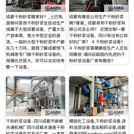
成都干粉砂浆哪家好？_土巴兔
成都有哪些公司生产干粉砂浆
装修问答而干粉砂浆全自动生产
啊?谢谢_ 成都卓邦干粉砂浆有
线属于大型成套设备，产量大生
限公司怎么样？ 近想定制一套
产效率高，是大中型企业的首
干粉砂浆设备，四川有没有比较
选，一般的大型干粉砂浆年产都
好的厂家？ 4 干粉砂浆设备？
在几十万吨。据我了解成都恒飞
4 干粉砂浆需要哪些生产人员包
机械是专门做干粉砂浆设备的，
括哪些 请问目前国内先进的干
规模也还挺大，你可以去实地考
粉砂浆设备厂家有哪些？
察一下设备。
干粉砂浆设备-四川成都市新都
精细化工设备,干粉砂浆设备,涂
永通机械厂四川成都永通是干粉
料油漆设备.食品制药设备,成都
砂浆设备生产专业厂家，一直致
商虎中国(sonhoo.com)供应商