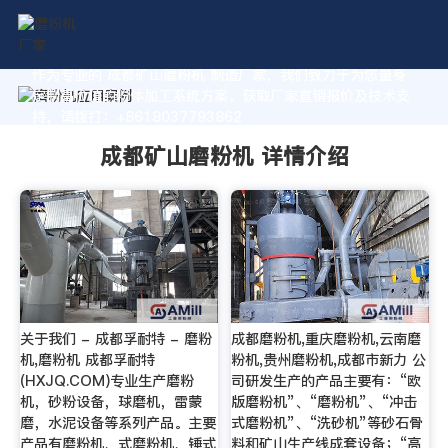
作为专业的 成都矿山磨粉机 制造厂家，我们致力于为您量身
定制高价值的粉体加工系统方案。获取厂家直销报价及技术支
持，请拨打：+8618037793862
成都矿山磨粉机 详情介绍
关于我们 - 成都孚耐特 - 磨粉
成都磨粉机,重庆磨粉机,云南磨
机,磨粉机 成都孚耐特
粉机,贵州磨粉机,成都市新力 公
(HXJQ.COM)专业生产磨粉
司研发生产的产品主要有：“欧
机，砂粉设备，球磨机，雷蒙
版磨粉机”、“磨粉机”、“冲击
磨，水泥设备等系列产品。主要
式磨粉机”、“洗砂机”等砂石骨
产品有磨粉机、式磨粉机、锤式
料和矿山生产线成套设备；“高