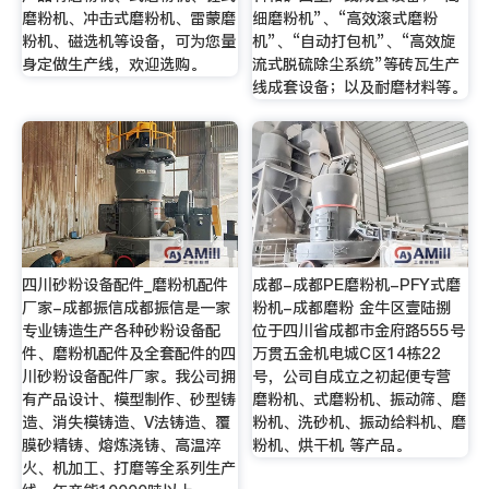
磨粉机、冲击式磨粉机、雷蒙磨
细磨粉机”、“高效滚式磨粉
粉机、磁选机等设备，可为您量
机”、“自动打包机”、“高效旋
身定做生产线，欢迎选购。
流式脱硫除尘系统”等砖瓦生产
线成套设备；以及耐磨材料等。
四川砂粉设备配件_磨粉机配件
成都-成都PE磨粉机-PFY式磨
厂家-成都振信成都振信是一家
粉机-成都磨粉 金牛区壹陆捌
专业铸造生产各种砂粉设备配
位于四川省成都市金府路555号
件、磨粉机配件及全套配件的四
万贯五金机电城C区14栋22
川砂粉设备配件厂家。我公司拥
号，公司自成立之初起便专营
有产品设计、模型制作、砂型铸
磨粉机、式磨粉机、振动筛、磨
造、消失模铸造、V法铸造、覆
粉机、洗砂机、振动给料机、磨
膜砂精铸、熔炼浇铸、高温淬
粉机、烘干机 等产品。
火、机加工、打磨等全系列生产