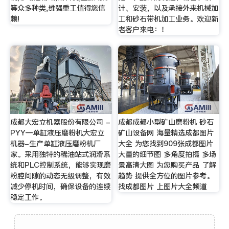
等众多种类,维强重工值得您信
计、安装，以及承接外来机械加
赖!
工和砂石带机加工业务。欢迎新
老客户来电：！
成都大宏立机器股份有限公司 -
成都成都小型矿山磨粉机 砂石
PYY—单缸液压磨粉机大宏立
矿山设备网 海量精选成都图片
机器-生产单缸液压磨粉机厂
大全 为您找到909张成都图片
家。采用独特的稀油站式润滑系
大量的细节图 多角度拍摄 多场
统和PLC控制系统，能够实现磨
景高清大图 为您购买产品 了解
粉腔间隙的动态无级调整，有效
趋势 提供全方位的图片参考。
减少停机时间，确保设备的连续
找成都图片 上图片大全频道
稳定工作。