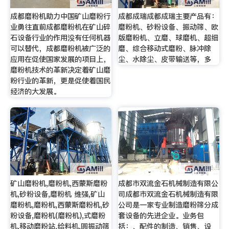
成都磨粉机助力中国矿山磨粉行
成都成瑞成都成瑞主要产品有：
业勇往直前成都磨粉机在矿山碎
磨粉机、砂粉设备、振动筛、欧
石设备行业的作用没有任何机器
版磨粉机、立磨、球磨机、超细
可以替代，成都磨粉机被广泛的
磨、综合移动式磨粉、脉冲除
应用在促使国家发展的项目上，
尘、水除尘、皮带输送等，多
磨粉机技术的革新决定着矿山磨
粉行业的革新，更是促使着国民
经济的大发展。
矿山磨粉机,磨粉机,西蒙斯磨粉
成都市双流金石机械制造有限公
机,砂粉设备,磨粉机 维强,矿山
司成都市双流金石机械制造有限
磨粉机,磨粉机,西蒙斯磨粉机,砂
公司是一家专业制造磨粉筛分成
粉设备,磨粉机(磨粉机),式磨粉
套设备的先进企业。业务包
机,移动磨粉站,给料机,圆振动筛
括：、配件的制造、销售、设