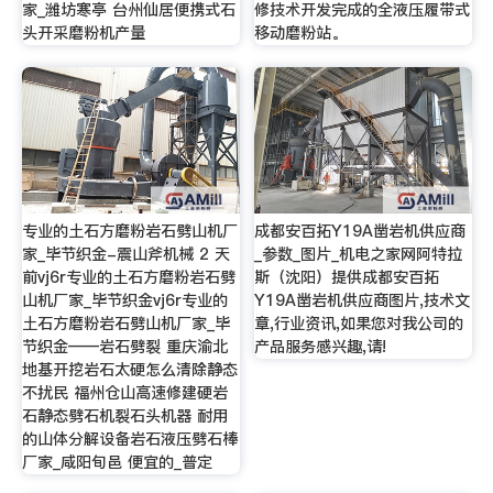
家_潍坊寒亭 台州仙居便携式石
修技术开发完成的全液压履带式
头开采磨粉机产量
移动磨粉站。
专业的土石方磨粉岩石劈山机厂
成都安百拓Y19A凿岩机供应商
家_毕节织金-震山斧机械 2 天
_参数_图片_机电之家网阿特拉
前vj6r专业的土石方磨粉岩石劈
斯（沈阳）提供成都安百拓
山机厂家_毕节织金vj6r专业的
Y19A凿岩机供应商图片,技术文
土石方磨粉岩石劈山机厂家_毕
章,行业资讯,如果您对我公司的
节织金——岩石劈裂 重庆渝北
产品服务感兴趣,请!
地基开挖岩石太硬怎么清除静态
不扰民 福州仓山高速修建硬岩
石静态劈石机裂石头机器 耐用
的山体分解设备岩石液压劈石棒
厂家_咸阳旬邑 便宜的_普定