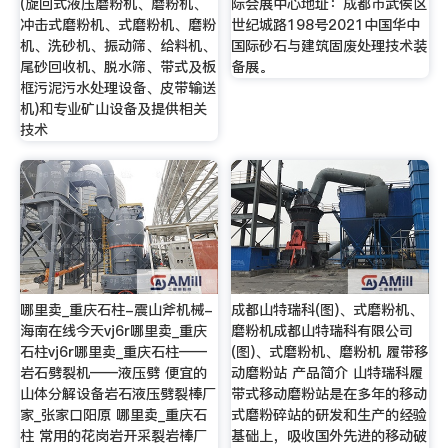
(旋回式液压磨粉机、磨粉机、
际会展中心地址：成都市武侯区
冲击式磨粉机、式磨粉机、磨粉
世纪城路198号2021中国华中
机、洗砂机、振动筛、给料机、
国际砂石与建筑固废处理技术装
尾砂回收机、脱水筛、带式及板
备展。
框污泥污水处理设备、皮带输送
机)和专业矿山设备及提供相关
技术
哪里卖_重庆石柱-震山斧机械-
成都山特瑞科(图)、式磨粉机、
海南在线今天vj6r哪里卖_重庆
磨粉机成都山特瑞科有限公司
石柱vj6r哪里卖_重庆石柱——
(图)、式磨粉机、磨粉机 履带移
岩石劈裂机——液压劈 便宜的
动磨粉站 产品简介 山特瑞科履
山体分解设备岩石液压劈裂棒厂
带式移动磨粉站是在多年的移动
家_张家口阳原 哪里卖_重庆石
式磨粉碎站的研发和生产的经验
柱 常用的花岗岩开采裂岩棒厂
基础上，吸收国外先进的移动破