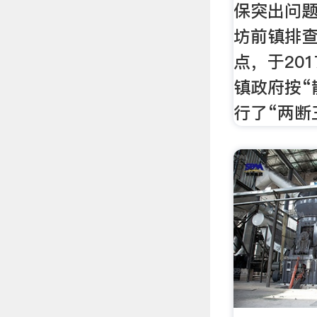
保突出问
坊前镇排
点，于20
镇政府按“
行了“两断