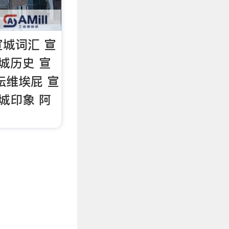
徽宣城词汇 宣
城历史 宣
坛维埃屁 宣
城印象 阿