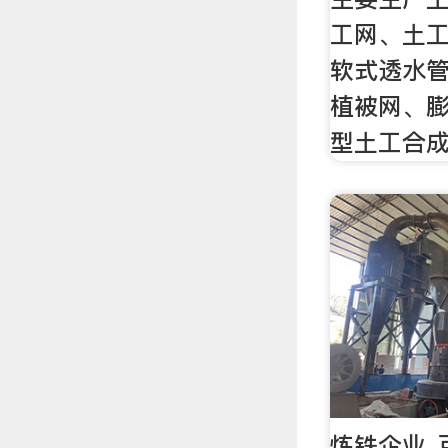
工网、土
软式透水
植被网、
型土工合
炼铁企业_