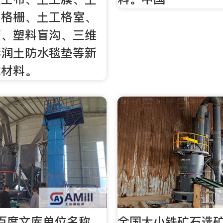
工格栅、土工格室、
管、塑料盲沟、三维
膨润土防水毯垫等新
成材料。
百度文库单位名称
全国大小铁矿石选矿