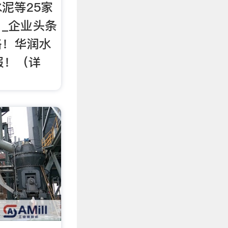
泥等25家
 _企业头条
格！华润水
报！（详