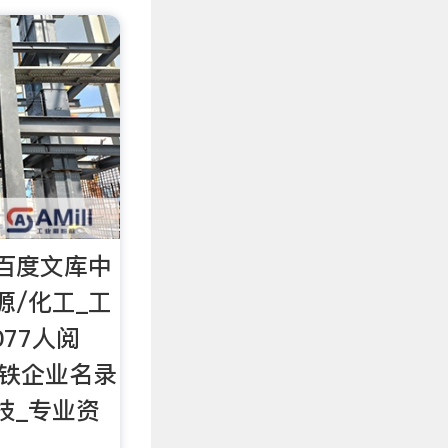
百度文库中
源/化工_工
077人阅
钢铁企业名录
技_专业资