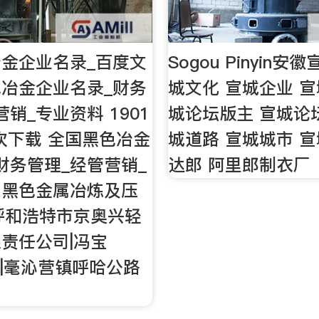
金企业名录_百度文
Sogou Pinyin安
冶金企业名录_财务
城文化 宣城企业 宣
销_专业资料 1901
城论坛版主 宣城论
6次下载 全国黑色冶金
城道路 宣城城市 宣
财务管理_经管营销_
达郎 阿里郎制衣厂
。黑色金属冶炼及压
呼和浩特市京奥兴轻
责任公司|冯宝
070|毫沁营镇呼哈公路