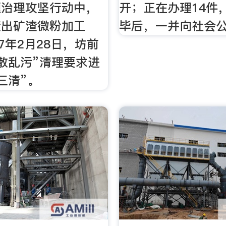
题治理攻坚行动中，
开；正在办理14件
查出矿渣微粉加工
毕后，一并向社会
17年2月28日，坊前
散乱污”清理要求进
三清”。