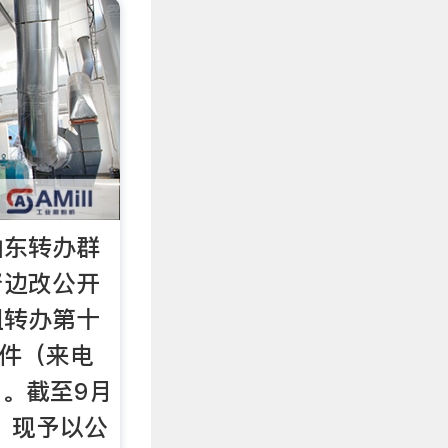
山东转办群
督边改公开
组转办第十
4件（来电
）。截至9月
件，现予以公