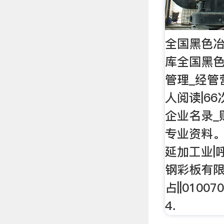
全国黑色冶
库全国黑色
管理_经管营
人阅读|6
企业名录_
专业资料
延加工业|
钢彩板有限
占||010
4．