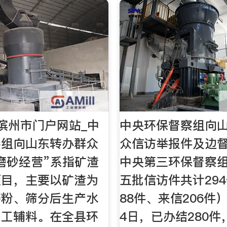
滨州市门户网站_中
中央环保督察组向
察组向山东转办群众
众信访举报件及边
“磨砂经营”系指矿渣
中央第三环保督察
项目，主要以矿渣为
五批信访件共计29
磨粉、筛分后生产水
88件、来信206件
加工辅料。在全县环
4日，已办结280