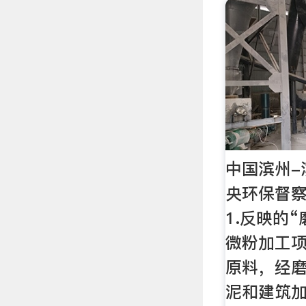
中国滨州-
央环保督
1.反映的
微粉加工
原料，经
泥和建筑