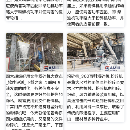
应使两者功率匹配即柴油机功率
座上。如果粉碎机用柴油机作动
略大于粉碎机功率并使两者的皮
力，应使两者功率匹配，即 柴
带轮槽 …
油机功率略大于粉碎机功率，并
使两者的皮带轮槽一致。
四大超级好用文件粉碎机大盘点
粉碎机_360百科粉碎机,粉碎机
_软件评测_下载之家 互联网飞
是将大尺寸的固体原料粉碎至要
速发展的时代，各种信息不安
求尺寸的机械。粉碎机由粗碎、
全，这时候想要更好的保护你的
细碎、风力输送等装置组成，以
隐私，就需要用到文件粉碎机，
高速撞击的形式达到粉碎机之目
平常用户肯定不知道有哪些好用
的。利用风能一次成粉，取消了
的粉碎机吧，今天就偷偷告诉你
传统的筛选程序。主要应用矿
四大超级好用的、又常见的文件
山，建材等多种行业中。
粉碎机，还是大厂商出厂，下面