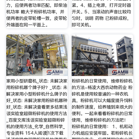
力，应使两者功率匹配，即柴油
紧。4、插上电源，打开定时器
机功率 略大于粉碎机功率，并
开关。5、当滚动的声音比较均
使两者的皮带轮槽一致，皮带轮
匀时，说明 药物 已粉碎成粉，
外端面在同一平面上。
即可关机。
家用小型研磨机_状态: 未解决家
粉碎机的日常使用，维修粉碎机
用粉碎机哪个牌子好？_状态: 未
的方法-杨凌大西农动物药业 粉
解决家用小型粉碎机什么牌子的
碎机是使用较普遍的一种农机
好_状态: 未解决家用粉碎机哪种
具，粉碎机可以大幅度提升饲料
好_状态: 未解决查看更多结果浅
的制作速度，给养殖到来很大的
谈实验室超微粉碎机的使用方法
便利。一起来看看粉碎机的日常
_百度文库浅谈实验室超微粉碎
使用，维修粉碎机的方法吧！
机的使用方法_化学_自然科学_
粉碎机的日常使用： 1、机和动
专业资料 154人阅读|1次下载
力机组应安装牢固。若粉碎机长