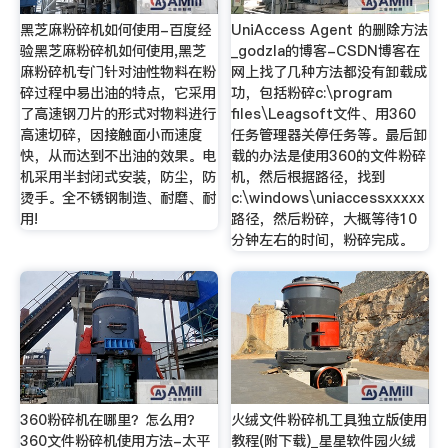
黑芝麻粉碎机如何使用-百度经
UniAccess Agent 的删除方法
验黑芝麻粉碎机如何使用,黑芝
_godzla的博客-CSDN博客在
麻粉碎机专门针对油性物料在粉
网上找了几种方法都没有卸载成
碎过程中易出油的特点，它采用
功，包括粉碎c:\program
了高速钢刀片的形式对物料进行
files\Leagsoft文件、用360
高速切碎，因接触面小而速度
任务管理器关停任务等。最后卸
快，从而达到不出油的效果。电
载的办法是使用360的文件粉碎
机采用半封闭式安装，防尘，防
机，然后根据路径，找到
烫手。全不锈钢制造、耐磨、耐
c:\windows\uniaccessxxxxx
用!
路径，然后粉碎，大概等待10
分钟左右的时间，粉碎完成。
360粉碎机在哪里？怎么用？
火绒文件粉碎机工具独立版使用
360文件粉碎机使用方法-太平
教程(附下载)_星星软件园火绒