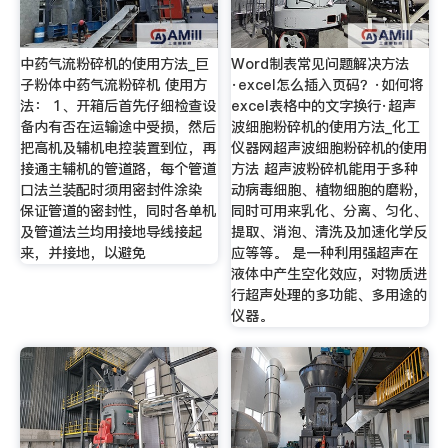
中药气流粉碎机的使用方法_巨
Word制表常见问题解决方法
子粉体中药气流粉碎机 使用方
·excel怎么插入页码？·如何将
法： 1、开箱后首先仔细检查设
excel表格中的文字换行·超声
备内有否在运输途中受损，然后
波细胞粉碎机的使用方法_化工
把高机及辅机电控装置到位，再
仪器网超声波细胞粉碎机的使用
接通主辅机的管道路，每个管道
方法 超声波粉碎机能用于多种
口法兰装配时须用密封件涂染
动病毒细胞、植物细胞的磨粉，
保证管道的密封性，同时各单机
同时可用来乳化、分离、匀化、
及管道法兰均用接地导线接起
提取、消泡、清洗及加速化学反
来，并接地，以避免
应等等。 是一种利用强超声在
液体中产生空化效应，对物质进
行超声处理的多功能、多用途的
仪器。