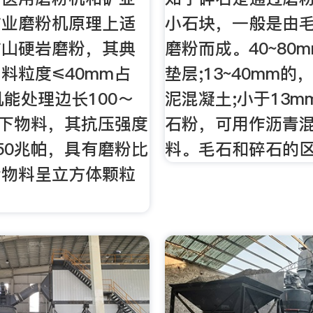
矿业磨粉机原理上适
小石块，一般是由
矿山硬岩磨粉，其典
磨粉而成。40~80
料粒度≤40mm占
垫层;13~40mm
机能处理边长100～
泥混凝土;小于13m
以下物料，其抗压强度
石粉，可用作沥青
50兆帕，具有磨粉比
料。毛石和碎石的
后物料呈立方体颗粒