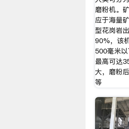
磨粉机。
应于海量
型花岗岩出
90%，该
500毫米
最高可达3
大，磨粉
等