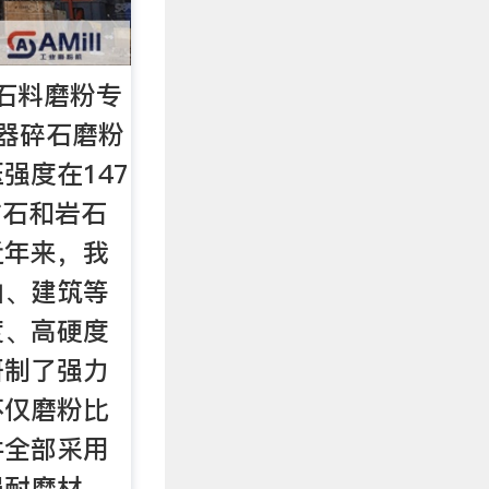
石料磨粉专
器碎石磨粉
强度在147
矿石和岩石
近年来，我
山、建筑等
度、高硬度
研制了强力
不仅磨粉比
件全部采用
强耐磨材