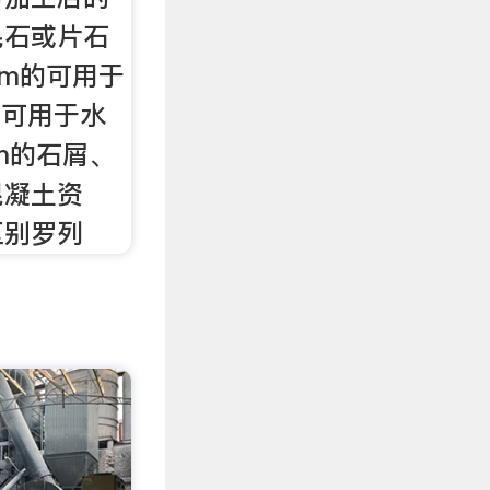
毛石或片石
mm的可用于
的，可用于水
m的石屑、
混凝土资
区别罗列