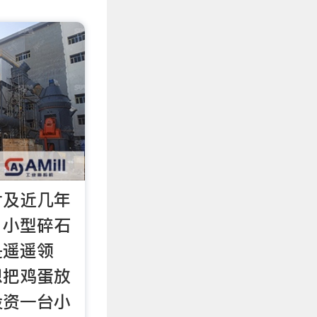
片及近几年
，小型碎石
是遥遥领
想把鸡蛋放
投资一台小