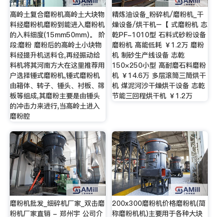
高岭土复合磨粉机高岭土大块物
精炼油设备_粉碎机/磨粉机_干
料经磨粉机磨粉到能进入磨粉机
燥设备/烘干机–【 式磨粉机 志
的入料细度(15mm50mm)。 阶
乾PF-1010型 石料式砂粉设备
段:磨粉 磨粉后的高岭土小块物
磨粉机 高能低耗 ￥1.2万 磨粉
料经提升机送料仓,再经振动给
机 制砂生产线设备 志乾
料机将其河南方大在这里推荐用
150×250小型 高耐磨石料磨粉
户选择锤式磨粉机,锤式磨粉机
机 ￥14.6万 多层滚筒三筒烘干
由箱体、转子、锤头、衬板、筛
机 煤泥河沙干燥烘干设备 志乾
板等组成,其磨粉主要是由锤头
节能三回程烘干机 ￥1.2万
的冲击力来进行,当高岭土进入
磨粉腔
磨粉机批发_细碎机厂家_双击磨
200x300磨粉机价格磨粉机(简
粉机厂家直销 - 郑州宇 公司介
称磨粉机机)主要用于各种大块