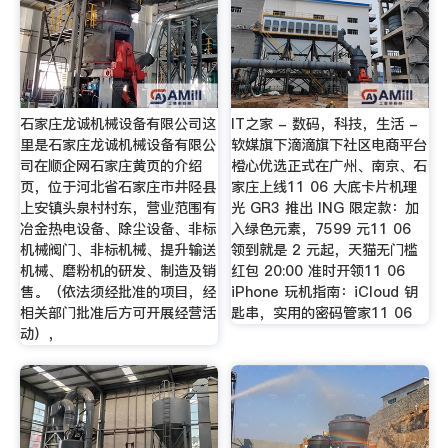
石家庄龙诚机械设备有限公司这
IT之家 - 数码，科技，生活 -
里是石家庄龙诚机械设备有限公
软媒旗下滴滴旗下社区电商平台
司在顺企网石家庄黄页的介绍
橙心优选正式在广州、南京、石
页，位于河北省石家庄市井陉县
家庄上线11 06 大底卡片机理
上安镇头泉村村东，营业范围有
光 GR3 推出 ING 限定款：加
冶金热电设备、除尘设备、非标
入绿色元素，7599 元11 06
机械阀门、非标机械、提升输送
领到就是 2 元起，天猫无门槛
机械、磨粉机的研发、制造及销
红包 20:00 准时开领11 06
售。（依法须经批准的项目，经
iPhone 玩机指南：iCloud 钥
相关部门批准后方可开展经营活
匙串，实用的密码管家11 06
动），