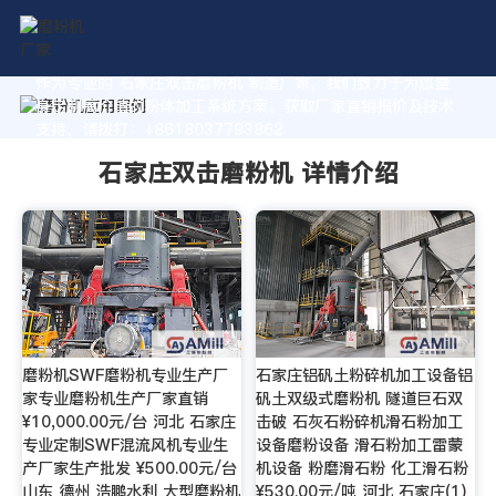
作为专业的 石家庄双击磨粉机 制造厂家，我们致力于为您量
身定制高价值的粉体加工系统方案。获取厂家直销报价及技术
支持，请拨打：+8618037793862
石家庄双击磨粉机 详情介绍
磨粉机SWF磨粉机专业生产厂
石家庄铝矾土粉碎机加工设备铝
家专业磨粉机生产厂家直销
矾土双级式磨粉机 隧道巨石双
¥10,000.00元/台 河北 石家庄
击破 石灰石粉碎机滑石粉加工
专业定制SWF混流风机专业生
设备磨粉设备 滑石粉加工雷蒙
产厂家生产批发 ¥500.00元/台
机设备 粉磨滑石粉 化工滑石粉
山东 德州 浩鹏水利 大型磨粉机
¥530.00元/吨 河北 石家庄(1)