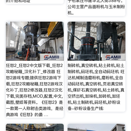
的介绍和地址
于石家庄市建华北大街388号。
公司主营产品面粉机与玉米制粉
机。
狂怒2_狂怒2中文版下载_狂怒2
制砖机,真空砖机,粘土砖机,粘土
攻略秘籍_汉化补丁_修改器 狂
制砖机,码坯机,全自动码坯机 旺
怒2游戏专题;提供狂怒2游戏下
达机械制造磨粉机,磨粉机,全自
载,狂怒2攻略秘籍,狂怒2游戏汉
动码坯机,真空砖机,页岩真空砖
化补丁,狂怒2修改器,狂怒2汉化
机,煤矸石真空砖机,粘土砖机,真
下载,完美存档,MOD,配置,中文,
空挤出机,卸垛机,卸砖机,卸坯
截图,壁纸等资料。《狂怒2》是
机,粘土制砖机,码坯机,砂粉设
一款第一人称射击类游戏，是经
备-砂粉设备生产线:
典游戏《狂怒》的最 …