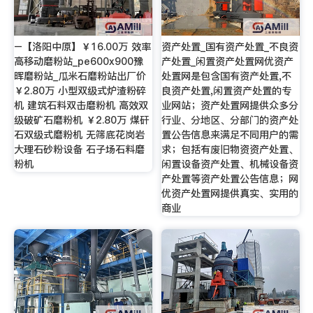
–【洛阳中原】￥16.00万 效率
资产处置_国有资产处置_不良资
高移动磨粉站_pe600x900豫
产处置_闲置资产处置网优资产
晖磨粉站_瓜米石磨粉站出厂价
处置网是包含国有资产处置,不
￥2.80万 小型双级式炉渣粉碎
良资产处置,闲置资产处置的专
机 建筑石料双击磨粉机 高效双
业网站；资产处置网提供众多分
级破矿石磨粉机 ￥2.80万 煤矸
行业、分地区、分部门的资产处
石双级式磨粉机 无筛底花岗岩
置公告信息来满足不同用户的需
大理石砂粉设备 石子场石料磨
求；包括有废旧物资资产处置、
粉机
闲置设备资产处置、机械设备资
产处置等资产处置公告信息；网
优资产处置网提供真实、实用的
商业