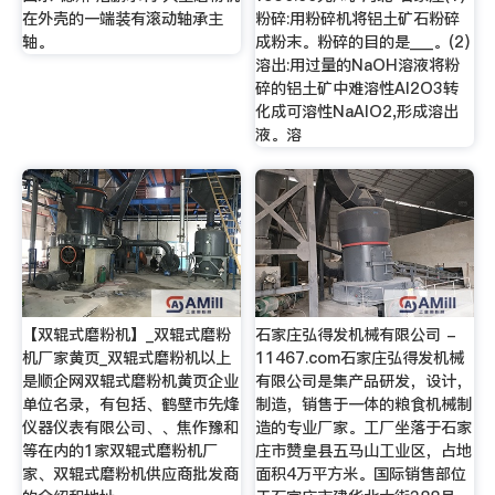
在外壳的一端装有滚动轴承主
粉碎:用粉碎机将铝土矿石粉碎
轴。
成粉末。粉碎的目的是___。(2)
溶出:用过量的NaOH溶液将粉
碎的铝土矿中难溶性Al2O3转
化成可溶性NaAlO2,形成溶出
液。溶
【双辊式磨粉机】_双辊式磨粉
石家庄弘得发机械有限公司 -
机厂家黄页_双辊式磨粉机以上
11467.com石家庄弘得发机械
是顺企网双辊式磨粉机黄页企业
有限公司是集产品研发，设计，
单位名录，有包括、鹤壁市先烽
制造，销售于一体的粮食机械制
仪器仪表有限公司、、焦作豫和
造的专业厂家。工厂坐落于石家
等在内的1家双辊式磨粉机厂
庄市赞皇县五马山工业区，占地
家、双辊式磨粉机供应商批发商
面积4万平方米。国际销售部位