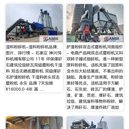
湿料粉碎机-湿料粉碎机品牌、
炉渣粉碎双击式磨粉机河南报价
图片、排行榜 - 石家庄 神兴饲
- 电商产品网双击式磨粉机又叫
料机械有限公司 11年 环保煤矸
双转子锤式细碎机，是一种新型
石建筑垃圾砖瓦双级磨粉机干湿
原料粉碎机，该机克服了因原料
料 双击无晒底磨粉机 双级煤矸
含水份大粘结篦底，不易出料的
石炉渣粉碎机 干湿料砖头双击
缺陷，具备生产效率高，粉碎效
磨粉机 永乐 品牌 7天包换
果好等优点，该机适用于方解
¥16000.0 4年 高 …
石、石灰岩、砖瓦厂的煤渣、炉
渣、矿渣、页岩、煤矸石、建筑
垃圾、建筑废料等物料粉碎，解
决了用矸石、煤渣作砖厂添加