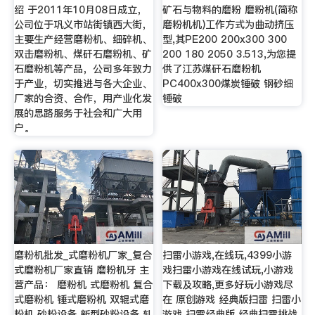
绍 于2011年10月08日成立，
矿石与物料的磨粉 磨粉机(简称
公司位于巩义市站街镇西大街，
磨粉机机)工作方式为曲动挤压
主要生产经营磨粉机、细碎机、
型,其PE200 200x300 300
双击磨粉机、煤矸石磨粉机、矿
200 180 2050 3.513,为您提
石磨粉机等产品，公司多年致力
供了江苏煤矸石磨粉机
于产业，切实推进与各大企业、
PC400x300煤炭锤破 钢砂细
厂家的合资、合作，用产业化发
锤破
展的思路服务于社会和广大用
户。
磨粉机批发_式磨粉机厂家_复合
扫雷小游戏,在线玩,4399小游
式磨粉机厂家直销 磨粉机牙 主
戏扫雷小游戏在线试玩,小游戏
营产品： 磨粉机 式磨粉机 复合
下载及攻略,更多好玩小游戏尽
式磨粉机 锤式磨粉机 双辊式磨
在 原创游戏 经典版扫雷 扫雷小
粉机 砂粉设备 新型砂粉设备 轧
游戏 扫雷经典版 经典扫雷挑战