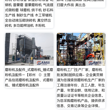
钢机 雷蒙磨 雷蒙磨粉机 气流摆
扫雷大作战 奥比岛
式微粉磨 球磨机 烘干机 砂石料
生产线 制砂生产线 木工带锯机
全自动液压砌块砖机 真空挤出
砖机 多功能榨油机 木粉机
磨粉机及配件_式磨粉机_锤式磨
磨粉机工厂|生产厂家，磨粉机
粉机及配件–【郑州 （）主营
批发|制造|供应商- 企业黄页频
产品包括磨粉机及配件、式磨粉
道为您搜索到磨粉机生产厂家的
机、锤式磨粉机及配件
工商注册年份、员工人数、年生
产量、年营业额、信用记录、和
质量认证证书等相关企业信息。
为您采购磨粉机产品，提供供求
信息、交易记录等企业详情。