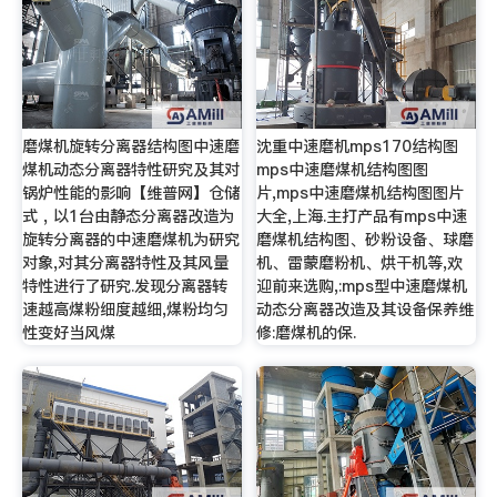
磨煤机旋转分离器结构图中速磨
沈重中速磨机mps170结构图
煤机动态分离器特性研究及其对
mps中速磨煤机结构图图
锅炉性能的影响【维普网】仓储
片,mps中速磨煤机结构图图片
式 , 以1台由静态分离器改造为
大全,上海.主打产品有mps中速
旋转分离器的中速磨煤机为研究
磨煤机结构图、砂粉设备、球磨
对象,对其分离器特性及其风量
机、雷蒙磨粉机、烘干机等,欢
特性进行了研究.发现分离器转
迎前来选购,:mps型中速磨煤机
速越高煤粉细度越细,煤粉均匀
动态分离器改造及其设备保养维
性变好当风煤
修:磨煤机的保.