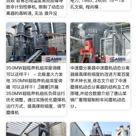
点较 容易出现温度测点故障导
电力, 1993, 26(9): 15～18.
致非计划性停机, 限制了动态分
孔文俊, 程尚模 .
离器的高转速, 无法 提升没
350MW超临界机组深度调峰
中速磨分离器中速磨机动态分离
可以这样干！ - 北极星火力发
器提高煤粉细度的改进方案百度
电 350MW超临界机组深度调
学术钟长发,徐志文介绍了中速
峰 可以这样干！,[摘要]开展
磨煤机动态分离器的结构及工作
350MW超临界机组低负荷运行
原理,并结合数据介绍了唐山某
优化调整。通过实施优化磨煤机
钢厂套筒窑制粉车间磨机动态
运行方式、提高煤粉细度、调节
分。
磨煤机