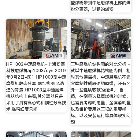
些煤粉带到中速磨煤机上部的煤
粉分离器，过粗的煤粉
HP1003中速磨煤机-上海粉磨
三种磨煤机结构图的对比分析 -
科技磨煤机hp1003/dyn 2019
就以中速磨煤机结构图为例，相
年3月2日-图1 HP1003型中速
对其他磨煤机，中速磨煤机不适
磨煤机静态分离 器结构图 2.改
宜磨制性质较硬的原煤，还有另
造的背景 HP1003型中速磨煤
外一些性质较软的烟煤。 当
机从结构上来看,其分离器只是
然，在衡量选择磨煤机的时候，
采用了具有离心式和惯性分离技
也需要考虑耗电量、金属消耗量
术,煤粉细度只能
以及维护费用这三项的重要指
标，以及安装运行等具体现实问
题