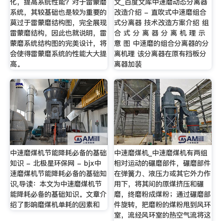
化，提高系统性能？对于雷蒙磨
文_百度文库中速磨动态分离器
系统，其较基础也是较为重要的
改造介绍 - 直吹式中速磨组合
莫过于雷蒙磨结构图，完全展现
式分离器 技术改造方案介绍 组
雷蒙磨结构，因此也就说明，雷
合 式 分 离 器 分 离 机 理 示
蒙磨系统结构图的完美设计，将
意 图 中速磨的组合分离器的分
会使得雷蒙磨系统的性能大大提
离机理 该分离器在原有挡板分
高。
离器加装
中速磨煤机节能降耗必备的基础
中速磨煤机_中速磨煤机有两组
知识 - 北极星环保网 - bjx中
相对运动的碾磨部件，碾磨部件
速磨煤机节能降耗必备的基础知
在弹簧力、液压力或其它外力作
识,导读：本文为中速磨煤机节
用下，将其间的原煤挤压和碾
能降耗必备的基础知识。文章介
磨，终磨粉成煤粉；通过碾磨部
绍了影响磨煤机单耗的因素和
件旋转，把磨粉的煤粉甩到风环
室，流经风环室的热空气流将这