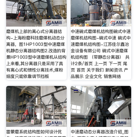
磨煤机上部的离心式分离器结
中速碗式磨煤机结构图碗式中速
构-上海粉磨科技磨煤机动态分
磨煤机结构图-碗式中速 碗式中
离器，图1HP1003型中速磨煤
速磨煤机结构图-江苏佳尔鑫冶
机静态分离器结构图2.改造的背
金设备有限公司 碗式中速磨煤
景HP1003型中速磨煤机从结构
机结构图 （带静态分离器） 共
上来看,其分离器只是采用了具
计2条/首页 上一页 下一页 尾
有离心式和惯性分离技术,煤粉
页 首页 关于我们 新闻资讯 产
细度只能依靠调节挡板
品展示 企业文化 销售网络
雷蒙磨系统结构图如何设计优
中速磨动态分离器改造介绍_图