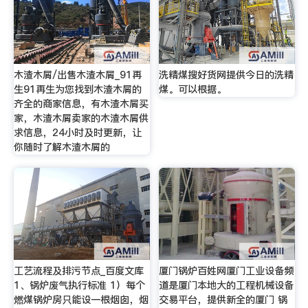
木渣木屑/出售木渣木屑_91再
洗精煤搜好货网提供今日的洗精
生91再生为您找到木渣木屑的
煤。可以根据。
齐全的商家信息，有木渣木屑买
家，木渣木屑卖家的木渣木屑供
求信息，24小时及时更新，让
你随时了解木渣木屑的
工艺流程及排污节点_百度文库
厦门锅炉百姓网厦门工业设备频
1、锅炉废气执行标准 1）每个
道是厦门本地大的工程机械设备
燃煤锅炉房只能设一根烟囱，烟
交易平台，提供新全的厦门 锅