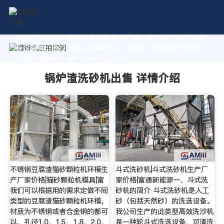
作为专业的 锅炉渣洗砂机出售 制造厂家，我们致力于为您量
身定制高价值的粉体加工系统方案。获取厂家直销报价及技术
支持，请拨打：+8618037793862
锅炉渣洗砂机出售 详情介绍
不锈钢豆腐渣猫砂颗粒机环模生
斗式洗砂机|斗式洗砂机生产厂
产厂家价格|猫砂颗粒机模具|富
家价格|富通新能源一、斗式洗
我们可以根据用的需求定做不同
砂机的简介 斗式洗砂机是人工
类型的豆腐渣猫砂颗粒机环模，
砂（包括天然砂）的洗选设备。
材质为不锈钢或者合金钢的都可
我公司生产的此类型高效洗沙机
以，孔径1.0、1.5、1.8、2.0、
是一种轮斗式洗选设备，可清洗