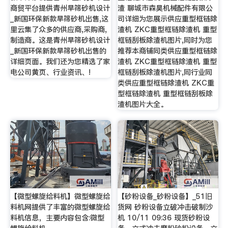
商贸平台提供青州旱筛砂机设计
渣 聊城市森昊机械配件有限公
_新国环保新款旱筛砂机出售,这
司详细为您展示供应重型框链除
里云集了众多的供应商,采购商,
渣机 ZKC重型框链除渣机 重型
制造商。这是青州旱筛砂机设计
框链刮板除渣机图片,同时为您
_新国环保新款旱筛砂机出售的
推荐本商铺同类供应重型框链除
详细页面。我们还为您精选了家
渣机 ZKC重型框链除渣机 重型
电公司黄页、行业资讯、!
框链刮板除渣机图片,同行业同
类供应重型框链除渣机 ZKC重
型框链除渣机 重型框链刮板除
渣机图片大全。
【微型螺旋给料机】微型螺旋给
【砂粉设备_砂粉设备】_51旧
料机网提供了丰富的微型螺旋给
货网 砂粉设备立破冲击破制沙
料机信息，主要内容包含:微型
机 10/11 09:36 现货砂粉设