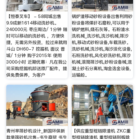
【恒泰叉车】 - 58同城出售
锅炉渣移动砂粉设备出售利用砂
9.9成新1614移动洗砂机。
粉设备将煤矸石磨粉,可以用于
240000元 枣庄周边/ 1分钟 随
锅炉燃料,烧石灰等。石粉渣水
时可以移动的洗砂机 ，方便快
洗机械_洗沙机,洗沙机械,筛沙
捷，无需另外投资，拉过来就用
机,移动式砂粉设备,车载洗砂。
斗山 DH60-7 挖掘机 面议 晋
洗砂机械,洗沙机,海沙淡化设备,
城/ 1分钟 购于2015年 使用
石粉洗砂机,风化砂洗砂机,筛沙
3000小时 近期优惠：凡在我公
机械,滚筒筛沙机,砂粉设备械,混
司采购挖掘机即送原厂配件，提
凝土砂石分离机,淘金选金设备,
供免费保养，为客户
运输船。
青州旱筛砂机设计_新国环保新
【供应重型框链除渣机 ZKC重
款旱筛砂机出售-书生商贸 书生
型框链除渣机 重型框链刮板除