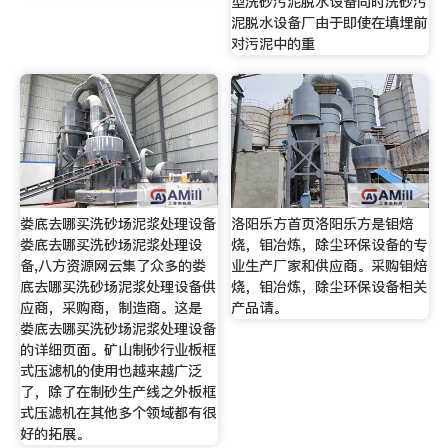
型洗砂污泥脱水设备同时洗砂污
泥脱水设备厂由于即使在填埋前
对污泥中的重
娄底去哪买洗砂场泥浆处理设备
洛阳乐方首页洛阳乐方是钼焙
娄底去哪买洗砂场泥浆处理设
烧，钼冶炼，除尘环保设备的专
备,八方资源网云集了众多的娄
业生产厂家和供应商。采购钼焙
底去哪买洗砂场泥浆处理设备供
烧，钼冶炼，除尘环保设备相关
应商，采购商，制造商。这是
产品请。
娄底去哪买洗砂场泥浆处理设备
的详细页面。矿山制砂行业板框
式压滤机的使用也越来越广泛
了，除了在制砂生产线之外板框
式压滤机在其他多个领域都有很
好的拓展。