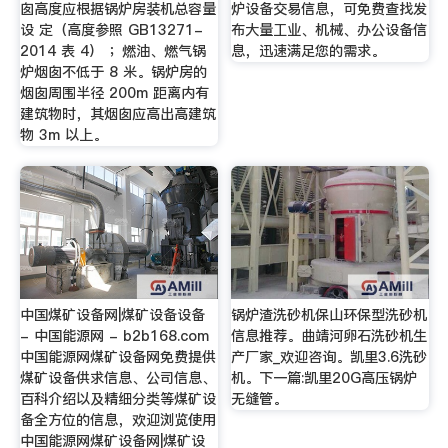
囱高度应根据锅炉房装机总容量
炉设备交易信息，可免费查找发
设 定（高度参照 GB13271-
布大量工业、机械、办公设备信
2014 表 4） ；燃油、燃气锅
息，迅速满足您的需求。
炉烟囱不低于 8 米。锅炉房的
烟囱周围半径 200m 距离内有
建筑物时，其烟囱应高出高建筑
物 3m 以上。
中国煤矿设备网|煤矿设备设备
锅炉渣洗砂机保山环保型洗砂机
- 中国能源网 - b2b168.com
信息推荐。曲靖河卵石洗砂机生
中国能源网煤矿设备网免费提供
产厂家_欢迎咨询。凯里3.6洗砂
煤矿设备供求信息、公司信息、
机。下一篇:凯里20G高压锅炉
百科介绍以及精细分类等煤矿设
无缝管。
备全方位的信息，欢迎浏览使用
中国能源网煤矿设备网|煤矿设