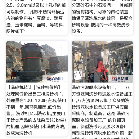
2.5、3.0mm以及以上孔径的都
分离砂石中的石粉泥土，其新颖
可以制作。 此款不锈钢环模适
的密封结构，可靠的传动装置，
应的的物料有：豆腐渣、豌豆
确保了清洗脱水的效果，是配合
渣、玉米淀粉、面粉、等物料；
砂粉设备 使用的一种高效洗砂
图片如下：
设备。
【洗砂机转让 | 洗砂机价格】 -
洗砂污泥脱水设备加工厂 - 八
处理网低价出售三槽洗砂机,时
方资源网洗砂污泥脱水设备加工
处理量在100-120吨左右,使用
厂,八方资源网云集了众多的洗
不到一年,因环保原因,低价出
砂污泥脱水设备加工厂供应商，
售,。洗沙机又叫洗砂机,主要用
采购商，制造商。这是 洗砂污
于砂类产品的去除杂质(如粉尘)
泥脱水设备加工厂 的详细页
的机器,因较多使用水洗的方法,
面。新型洗砂污泥脱水设备厂
故成为洗砂机。
新型洗砂污泥脱水设备介绍：新