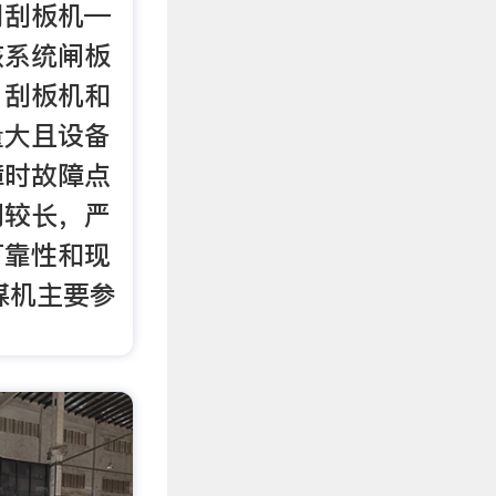
用刮板机—
该系统闸板
、刮板机和
量大且设备
障时故障点
间较长，严
可靠性和现
煤机主要参