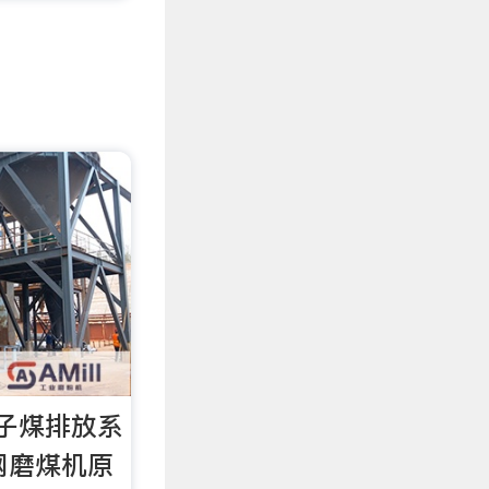
石子煤排放系
网磨煤机原