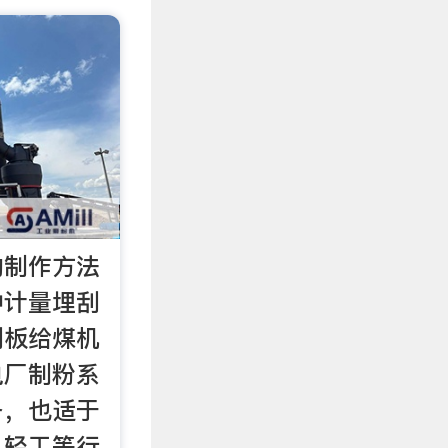
的制作方法
种计量埋刮
刮板给煤机
电厂制粉系
备，也适于
、轻工等行