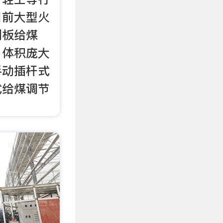
目前大型火
刮板给煤
、体积庞大
手动插杆式
式给煤调节