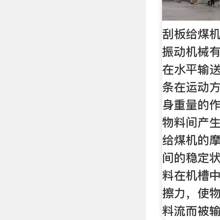
刮板给煤机
振动机械
在水平输
条在运动
身重量的
物料间产
给煤机的
间的稳定
料在机槽
擦力，使
料流而被