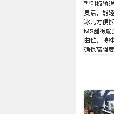
型刮板输
灵活，能
冰儿方便拆
MS刮板输
曲链，特
确保高强度