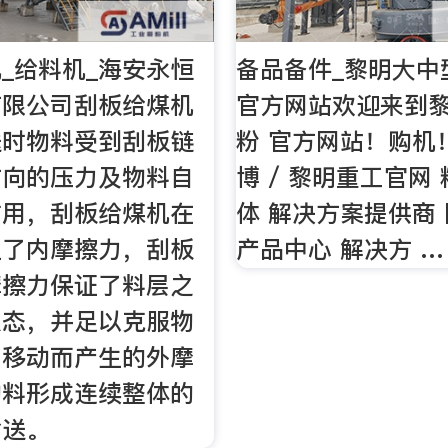
_给料机_海安永恒
备品备件_黎明大中
有限公司刮板给煤机
官方网站欢迎来到
送时物料受到刮板链
粉 官方网站！购机！
方向的压力及物料自
博 / 黎明重工官网
作用，刮板给煤机在
体 解决方案提供商
生了内摩擦力，刮板
产品中心 解决方 …
摩擦力保证了料层之
状态，并足以克服物
中移动而产生的外摩
物料形成连续整体的
输送。