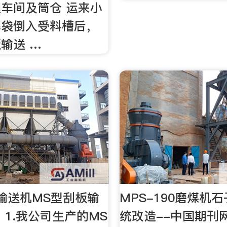
车间及筒仓 运来小
解袋倒入受料槽后，
输送 …
输送机MS型刮板输
MPS-190磨煤机
 1.我公司生产的MS
统改造--中国期刊