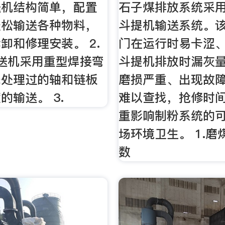
送机结构简单，配置
石子煤排放系统采
轻松输送各种物料，
斗提机输送系统。
卸和修理安装。 2.
门在运行时易卡涩
送机采用重型焊接弯
斗提机排放时漏灰
殊处理过的轴和链板
磨损严重、出现故
的输送。 3.
难以查找，抢修时
重影响制粉系统的
场环境卫生。 1.磨
数