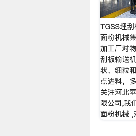
TGSS埋
面粉机械
加工厂对
刮板输送
状、细粒
点进料，多
关注河北
限公司,我
面粉机械 ,