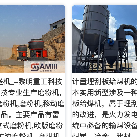
送机_-黎明重工科技
计量埋刮板给煤机
技专业生产磨粉机,
本实用新型涉及一
磨粉机,磨粉机,移动磨
板给煤机，属于埋
产品。主要产品有雷
的改进，是火力发
立式磨粉机,欧版磨粉
统中必备的输煤设
矿渣磨粉机, 磨煤机,
煤炭、冶金、建材