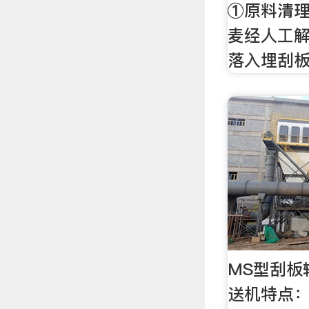
①原料清理
麦经人工
落入埋刮板
MS型刮板
送机特点：