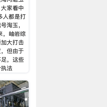
，大家看中
多人都是打
旗号淘玉，
来，岫岩综
断加大打击
度，但由于
不足，这些
合执法