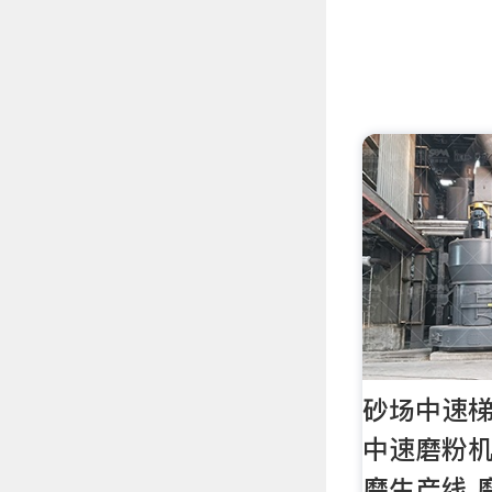
砂场中速梯
中速磨粉机
磨生产线 