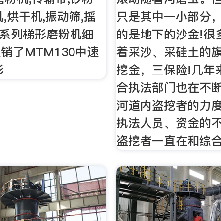
,烘干机,振动筛,摇
只是其中一小部分
M系列梯形磨粉机细
的是地下的沙金!很
销了MTM130中速
着采沙、采硅土的
形
挖金，三保险!几年
合执法部门也在不
河道内盗挖者的力
执法人员、资金的
盗挖者一直在和综