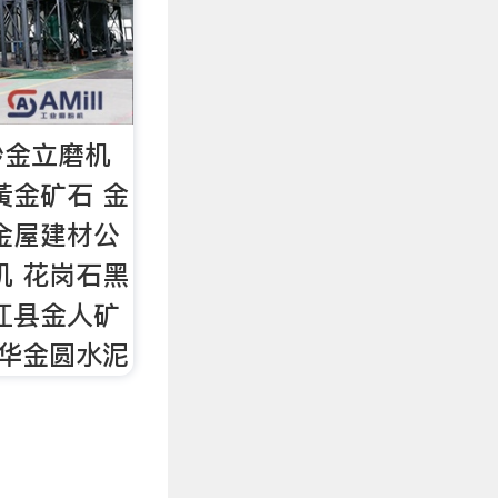
沙金立磨机
黃金矿石 金
金屋建材公
机 花岗石黑
江县金人矿
金华金圆水泥