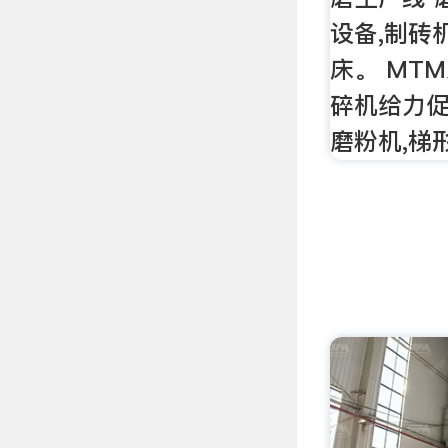
设备,制砖机
床。 MT
碎机给力促
磨粉机,梯