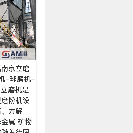
机南京立磨
机-球磨机-
 立磨机是
型磨粉机设
石、方解
金属 矿物
前随着德国