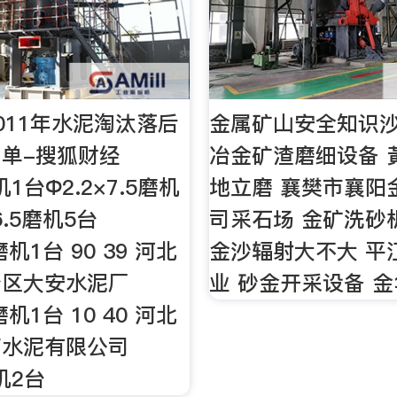
011年水泥淘汰落后
金属矿山安全知识
单-搜狐财经
冶金矿渣磨细设备 
机1台Ф2.2×7.5磨机
地立磨 襄樊市襄阳
6.5磨机5台
司采石场 金矿洗砂
5磨机1台 90 39 河北
金沙辐射大不大 平
冶区大安水泥厂
业 砂金开采设备 
5磨机1台 10 40 河北
南水泥有限公司
磨机2台