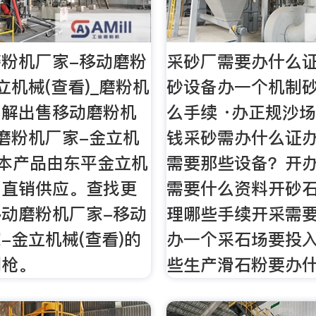
粉机厂家-移动磨粉
采砂厂需要办什么证
立机械(查看)_磨粉机
砂设备办一个机制
了解出售移动磨粉机
么手续 ·办正规沙
磨粉机厂家-金立机
钱采砂需办什么证
，本产品由东平金立机
需要那些设备？开
司直销供应。查找更
需要什么资料开砂
动磨粉机厂家-移动
理哪些手续开采需
-金立机械(查看)的
办一个采石场要投
到枪。
些生产滑石粉要办