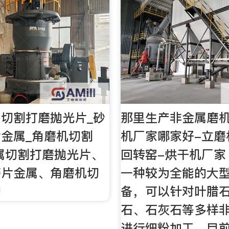
切割打磨抛光片_砂
那里生产非金属磨
金属_角磨机切割
机厂家哪家好-立磨
属切割打磨抛光片、
回转窑-烘干机厂家
磨片金属、角磨机切
一种较为全能的大
的
备，可以针对叶腊
石、石灰石等多样非
进行细粉加工，目