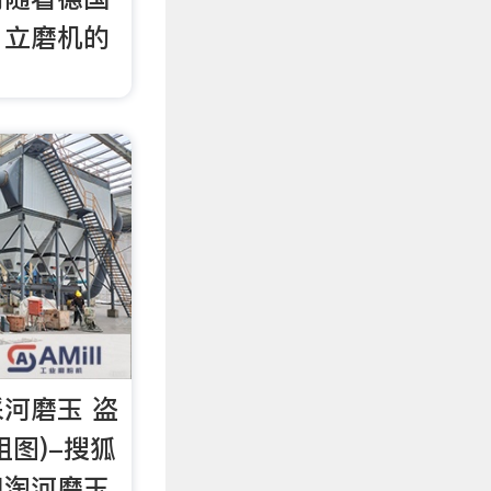
，立磨机的
河磨玉 盗
组图)-搜狐
但淘河磨玉