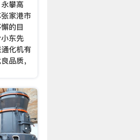
，永攀高
苏张家港市
不懈的目
尹小东先
联通化机有
优良品质，