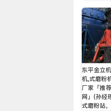
东平金立机
机,式磨粉
厂家「推
网」(孙经
式磨粉站