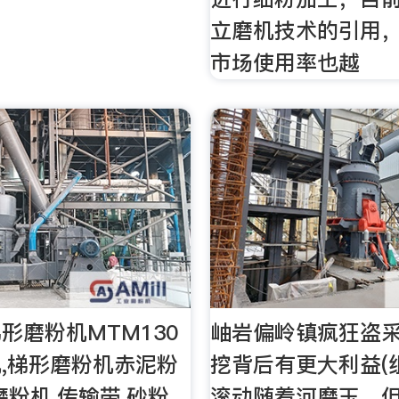
立磨机技术的引用
市场使用率也越
形磨粉机MTM130
岫岩偏岭镇疯狂盗采
,梯形磨粉机赤泥粉
挖背后有更大利益(
磨粉机,传输带,砂粉
滚动随着河磨玉。