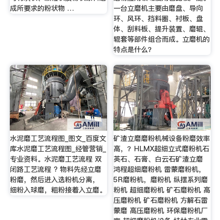
成所要求的粉状物 …
一台立磨机主要由磨盘、导向
环、风环、挡料圈、衬板、盘
体、刮料板、提升装置、磨辊、
辊套等部件组合而成。立磨机的
特点是什么？
水泥磨工艺流程图_图文_百度文
矿渣立磨磨粉机械设备粉磨效率
库水泥磨工艺流程图_经管营销_
高，？HLMX超细立式磨粉机石
专业资料。水泥磨工艺流程 双
英石、石膏、白云石矿渣立磨
闭路工艺流程 ? 物料先经立磨
鸿程超细磨粉机 雷蒙磨粉机，
粉磨，然后进入选粉机分离，
5R磨粉机，磨粉机 纵摆系列磨
细粉入球磨，粗粉接着入立磨。
粉机 超细磨粉机 矿石磨粉机 高
压磨粉机 矿石磨粉机 方解石雷
蒙磨 高压磨粉机 环保磨粉机厂