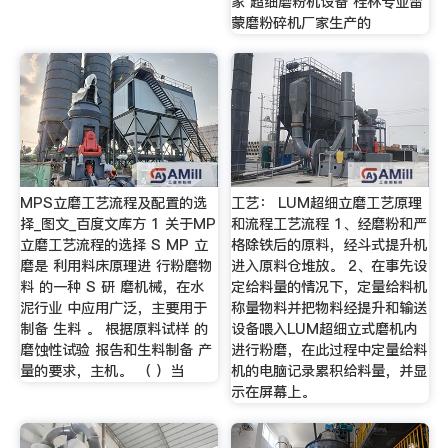
家 超细磨粉机设备 桂林专业雷
蒙磨粉碎机厂家生产的
MPS立磨工艺流程及配置的选
工艺： LUM超细立磨工艺原理
择_图文_百度文库方 1 关于MP
和流程工艺流程 1、经磨粉和严
立磨工艺流程的选择 S MP 立
格除铁后的原料，经斗式提升机
磨是 利用料床原理进 行粉磨物
进入原料仓堆放。 2、在事先设
料 的一种 S 研 磨机械，在水
定给料量的情况下，定量给料机
泥行业 中应用广泛，主要用于
称量物料并把物料经提升和输送
制备 生料 。 根据原料试样 的
设备喂入LUM超细立式磨机内
磨蚀性试验 报告和生料制备 产
进行粉磨，在此过程中定量给料
量的要求，主机。 （ ）当
机的电脑记录累积给料量，并显
示在屏幕上。