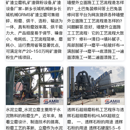
矿渣立磨机,矿渣微粉设备,矿渣
墙壁外立面施工工艺流程是怎样
设备厂家-新乡长城机械新乡长
的？_土巴兔装修问答土巴兔装
城机械GRMS矿渣立磨可集细
修问答平台为网友提供各种墙壁
碎、粉磨、烘干、选粉、输送为
外立面施工工艺流程是怎样的？
一体，具有粉磨效率高、烘干能
问题解答.您好，墙壁外立面施
力大、产品细度易于调节、噪音
工工艺流程：它的工艺流程大致
小、电耗低、工艺流程简单、磨
如下：修补→清扫→填补腻子、
耗小、运行费用省等显著优点，
局部刮腻子→磨平→贴玻纤布→
可满足年产20~150万吨矿渣微
满刮腻子→磨平→底漆施工→遍
粉生产线项目。
面漆施工→第二遍面漆施工。
水泥立磨_水泥立磨主要用于水
透辉石超细磨粉机工艺程序与透
泥熟料的粉磨生产。近年来，随
辉石超细磨粉机HLMX超细立
着立磨设计、制造技术的提高，
磨。 一、透辉石粉的用途 透辉
粉磨工艺的革新，立磨作为水泥
石粉的用途 透辉石硬度5.5-6