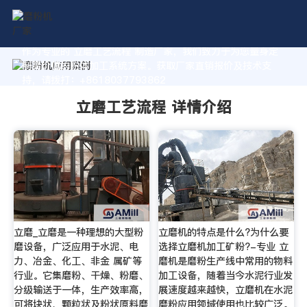
作为专业的 立磨工艺流程 制造厂家，我们致力于为您量身定
制高价值的粉体加工系统方案。获取厂家直销报价及技术支
持，请拨打：+8618037793862
立磨工艺流程 详情介绍
立磨_立磨是一种理想的大型粉
立磨机的特点是什么?为什么要
磨设备，广泛应用于水泥、电
选择立磨机加工矿粉?-专业 立
力、冶金、化工、非金 属矿等
磨机是磨粉生产线中常用的物料
行业。它集磨粉、干燥、粉磨、
加工设备，随着当今水泥行业发
分级输送于一体，生产效率高，
展速度越来越快，立磨机在水泥
可将块状、颗粒状及粉状原料磨
磨粉应用领域使用也比较广泛。