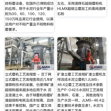
终粉磨设备，在国外已得到成功
左右，采用透辉石超细磨粉机
的应用。用于水泥行业年产量分
HLMX超细立磨加工的高纯透辉
别为30、60、100、120、
石粉
150万吨及其它行业使用，以满
足用户对不同产量及不同物料粉
磨要求。
立式磨机工艺流程图 - 豆丁网
矿渣立磨工艺流程矿渣立磨机怎
立式磨机工艺流程图而近几年矿
样改成水泥立磨机1JLMS-
渣微粉技术的发展，也使得矿渣
46.4立磨工艺流程及技术参数
超细粉越来越多地应用于水 泥
生产P·O42.5水泥时工艺流程
及混凝土中，由于球磨机粉磨矿
是:熟料、石膏、。其他流程与
渣超细粉电耗及成本较高，且终
生产水泥一样。JLMS-46.4立
结果不易控制，国产立 磨又很
磨主要技术参数见表1, 水泥与
难达到要求，因此进口立磨便成
矿渣主要工艺参