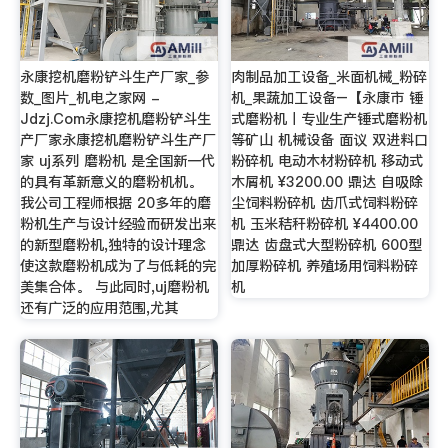
永康挖机磨粉铲斗生产厂家_参
肉制品加工设备_米面机械_粉碎
数_图片_机电之家网 -
机_果蔬加工设备–【永康市 锤
Jdzj.Com永康挖机磨粉铲斗生
式磨粉机丨专业生产锤式磨粉机
产厂家永康挖机磨粉铲斗生产厂
等矿山 机械设备 面议 双进料口
家 uj系列 磨粉机 是全国新一代
粉碎机 电动木材粉碎机 移动式
的具有革新意义的磨粉机机。
木屑机 ¥3200.00 鼎达 自吸除
我公司工程师根据 20多年的磨
尘饲料粉碎机 齿爪式饲料粉碎
粉机生产与设计经验而研发出来
机 玉米秸秆粉碎机 ¥4400.00
的新型磨粉机,独特的设计理念
鼎达 齿盘式大型粉碎机 600型
使这款磨粉机成为了与低耗的完
加厚粉碎机 养殖场用饲料粉碎
美集合体。 与此同时,uj磨粉机
机
还有广泛的应用范围,尤其