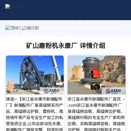
作为专业的 矿山磨粉机永康厂 制造厂家，我们致力于为您量
身定制高价值的粉体加工系统方案。获取厂家直销报价及技术
支持，请拨打：+8618037793862
矿山磨粉机永康厂 详情介绍
铸造–【浙江省永康市新潮配件
浙江省永康市新潮配件厂首页 -
厂】新潮配件厂是高锰钢系列产
.com浙江省永康市新潮配件厂
品、高锰钢边护板、磨粉机、高
是高锰钢齿板，高锰钢边护板，
铬铸件等产品专业生产加工的私
高锰钢衬板的专业生产厂家和供
营独资企业,公司总部设在永康,
应商。采购高锰钢齿板，高锰钢
新潮配件厂拥有完整、科学的质
边护板，高锰钢衬板相关产品