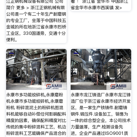
江正钢机械设备有限公司 公司
看 ： 浙江省 金华市 中国浙江
简介 更多 > 浙江正钢机械有限
省金华市永康市西溪镇 发>
公司是一个有二十年生产耐磨钢
的专业工厂，坐落于中国科技五
金城的所在地浙江省永康市烈桥
工业区，330国道旁，交通十分
便利。
永康市多功能绞碎机,永康磨粉
永康市龙江铸造厂永康市龙江铸
机永康市多功能绞碎机,永康磨
造厂位于浙江省永康市经济开发
粉机 粉碎混泥土的粉碎机图混
区，是一家生产铁铸件.耐磨铸
料机能够自动补偿任何影响配料
钢件.锻压件.设备加工，销售为
精度的因素，确保配料精度对比
一体的综合型企业，本公司技术
传统的集中粉碎混料工艺，机边
力量雄厚，生产.检测设备先
粉碎混料工艺能确保产品混合的
进，企业产品通过ISO9001质