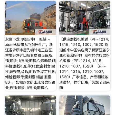
永康市龙飞锻压件厂_旺铺 -
【供应磨粉机板锤（PF-1214,
.com永康市龙飞锻压件厂，浙
1315, 1210, 1007, 1520 欢
江省永康市唐先镇叶宅工业区，
迎前来中国供应商了解浙江省永
主要经营矿山成套磨粉设备;板
康市新潮配件厂发布的供应磨粉
锤;颚板;山宝牌;磨粉机;振动筛;喂
机板锤（PF-1214, 1315,
料机;磨粉机配件;胀套;密封套;螺
1210, 1007, 1520）（PF-
栓;调整座;齿板;肘板垫;紧定衬套;
1214, 1315, 1210, 1007,
螺栓;圆螺母;密封套;端盖;胀套，
1520）厂家信息，产品和服务
86-，如需购买矿山成套磨粉设
质量好，性价比高，为您节省采
备;板锤;颚板;山宝牌;磨粉机
购