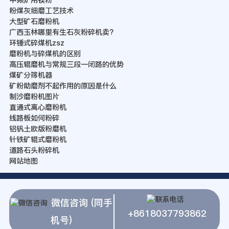
中频炉用镁粉
粉煤灰细磨工艺技术
大型矿石磨粉机
广西玉林哪里有生石灰粉碎机卖?
环锤式碎煤机zsz
磨粉机与碎煤机的区别
高压辊磨机与常规三段一闭路的优势
煤矿分筛机器
矿粉助磨剂不起作用的原因是什么
制沙磨粉机图片
直通式离心磨粉机
线路板如何粉碎
铝钒土欧版粉磨机
针铁矿辊式磨粉机
道路石头粉碎机
网站地图
微信咨询 (同手
+8618037793862
机号)