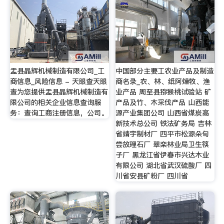
盂县晶辉机械制造有限公司_工
中国部分主要工农业产品及制造
商信息_风险信息 - 天眼查天眼
商名录_农、林、纸阿燥牧、渔
查为您提供盂县晶辉机械制造有
业产品 周至县猕猴桃试验站 矿
限公司的相关企业信息查询服
产品及竹、木采伐产品 山西能
务：查询工商注册信息，公司。
源产业集团公司 山西省煤炭高
新技术总公司 铁法矿务局 吉林
省靖宇制材厂 四平市松源朵旬
尝放理石厂 翠栾林业局卫生筷
子厂 黑龙江省伊春市兴达木业
有限公司 湖北省武汉硫酸厂 四
川省安县矿粉厂 四川省