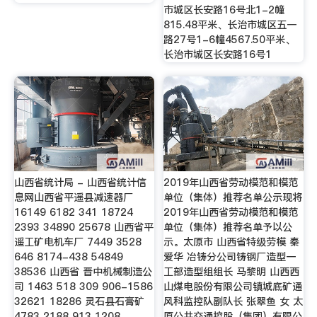
市城区长安路16号北1-2幢
815.48平米、长治市城区五一
路27号1-6幢4567.50平米、
长治市城区长安路16号1
山西省统计局 - 山西省统计信
2019年山西省劳动模范和模范
息网山西省平遥县减速器厂
单位（集体）推荐名单公示现将
16149 6182 341 18724
2019年山西省劳动模范和模范
2393 34890 25678 山西省平
单位（集体）推荐名单予以公
遥工矿电机车厂 7449 3528
示。太原市 山西省特级劳模 秦
646 8174-438 54849
爱华 冶铸分公司铸钢厂造型一
38536 山西省 晋中机械制造公
工部造型组组长 马黎明 山西西
司 1463 518 309 906-1586
山煤电股份有限公司镇城底矿通
32621 18286 灵石县石膏矿
风科监控队副队长 张翠鱼 女 太
4783 2188 913 1208
原公共交通控股（集团）有限公