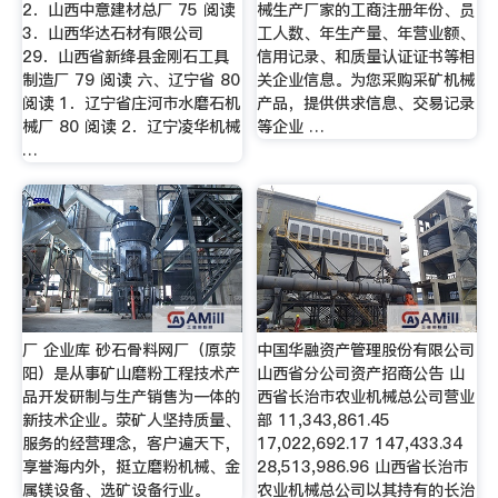
2．山西中意建材总厂 75 阅读
械生产厂家的工商注册年份、员
3．山西华达石材有限公司
工人数、年生产量、年营业额、
29．山西省新绛县金刚石工具
信用记录、和质量认证证书等相
制造厂 79 阅读 六、辽宁省 80
关企业信息。为您采购采矿机械
阅读 1．辽宁省庄河市水磨石机
产品，提供供求信息、交易记录
械厂 80 阅读 2．辽宁凌华机械
等企业 …
…
厂 企业库 砂石骨料网厂（原荥
中国华融资产管理股份有限公司
阳）是从事矿山磨粉工程技术产
山西省分公司资产招商公告 山
品开发研制与生产销售为一体的
西省长治市农业机械总公司营业
新技术企业。荥矿人坚持质量、
部 11,343,861.45
服务的经营理念，客户遍天下，
17,022,692.17 147,433.34
享誉海内外，挺立磨粉机械、金
28,513,986.96 山西省长治市
属镁设备、选矿设备行业。
农业机械总公司以其持有的长治