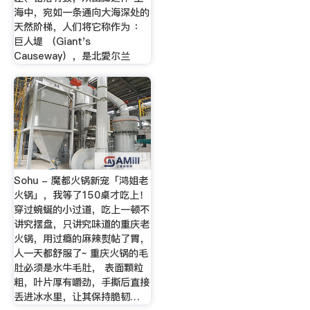
海中，宛如一条通向大海深处的
天然阶梯，人们将它称作为 ：
巨人堤 （Giant's
Causeway），是北愛尔兰
Sohu - 魔都火锅新宠「鸿姐老
火锅」，我等了150桌才吃上！
穿过蜿蜒的小过道，吃上一顿不
讲究摆盘，只讲究味道的重庆老
火锅，用过瘾的麻辣熨帖了胃，
人一天都舒服了~ 重庆火锅的毛
肚必须是水牛毛肚， 表面颗粒
粗，叶片厚有嚼劲，手撕后直接
丢进冰水里，让其保持脆韧…