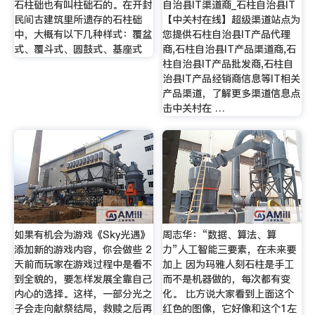
石柱础也有叫柱础石的。在开封
自治县IT渠道商_石柱自治县IT
民间古建筑里所遗存的石柱础
【中关村在线】超级渠道站点为
中，大概有以下几种样式：覆盆
您提供石柱自治县IT产品代理
式、覆斗式、圆鼓式、基座式
商,石柱自治县IT产品渠道商,石
柱自治县IT产品批发商,石柱自
治县IT产品经销商信息等IT相关
产品渠道，了解更多渠道信息点
击中关村在 …
如果有机会为游戏《Sky光遇》
周志华：“数据、算法、算
添加新的游戏内容，你会做些 2
力”人工智能三要素，在未来要
天前而玩家在游戏过程中是看不
加上 因为玛雅人刻石柱是手工
到全貌的，要怎样发展全靠自己
而不是机器做的，每次都有变
内心的选择。这样，一部分光之
化。 比方说大家看到上面这个
子会走向献祭结局，救赎之后再
红色的图像，它好像和这个1左