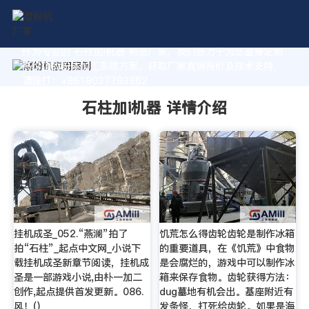
作为专业的 石柱加i机器 制造厂家，我们致力于为您量身定制
高价值的粉体加工系统方案。获取厂家直销报价及技术支持，
请拨打：+8618037793862
石柱加i机器 详情介绍
挂机成圣_052.“燕澜”拍了
饥荒怎么得齿轮齿轮是制作冰箱
拍“石柱”_起点中文网_小说下
的重要道具，在《饥荒》中食物
载挂机成圣新章节阅读，挂机成
是会腐烂的，游戏中可以制作冰
圣是一部游戏小说,由朴一加二
箱来保存食物。齿轮获得方法：
创作,起点提供首发更新。086.
dug墓地有机会出。基座附近有
风！()
发条怪，打死给齿轮。如果是海