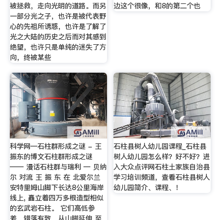
被拯救，走向光明的道路。而另
边这个很像，和8的第二个也
一部分光之子，也许是被代表野
心的先祖所诱惑，也许是了解了
光之大陆的历史之后而对其感到
绝望，也许只是单纯的迷失了方
向，终被某些
科学网—石柱群形成之谜 - 王
石柱县树人幼儿园课程_石柱县
振东的博文石柱群形成之谜
树人幼儿园怎么样？好不好？进
—— 漫话石柱群与瑞利 — 贝纳
入大众点评网石柱土家族自治县
尔 对流 王 振 东 在 北爱尔兰
学习培训频道，查看石柱县树人
安特里姆山脚下长达8公里海岸
幼儿园简介、课程、！
线上, 矗立着四万多根造型相似
的玄武岩石柱。 它们高低参
差、错落有致，从山脚延伸 至