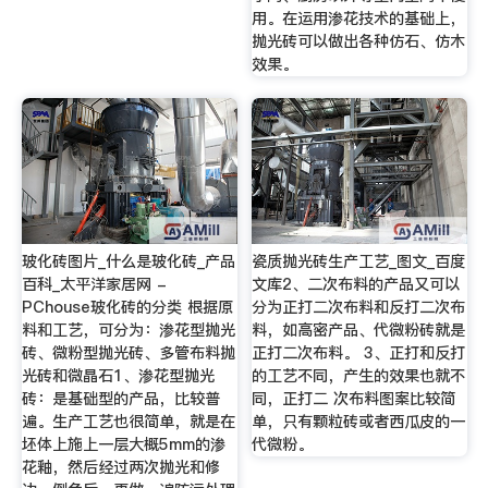
用。在运用渗花技术的基础上，
抛光砖可以做出各种仿石、仿木
效果。
玻化砖图片_什么是玻化砖_产品
瓷质抛光砖生产工艺_图文_百度
百科_太平洋家居网 -
文库2、二次布料的产品又可以
PChouse玻化砖的分类 根据原
分为正打二次布料和反打二次布
料和工艺，可分为：渗花型抛光
料，如高密产品、代微粉砖就是
砖、微粉型抛光砖、多管布料抛
正打二次布料。 3、正打和反打
光砖和微晶石1、渗花型抛光
的工艺不同，产生的效果也就不
砖：是基础型的产品，比较普
同，正打二 次布料图案比较简
遍。生产工艺也很简单，就是在
单，只有颗粒砖或者西瓜皮的一
坯体上施上一层大概5mm的渗
代微粉。
花釉，然后经过两次抛光和修