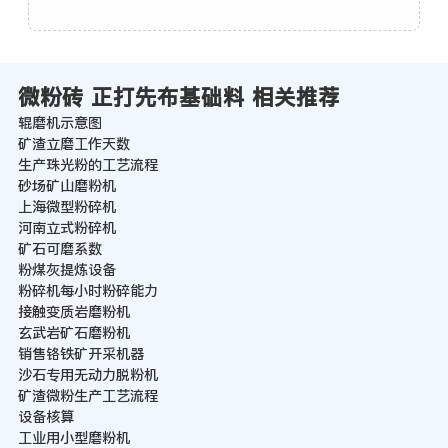
微粉砖 正打先布基础料 相关推荐
辊磨机示意图
矿渣立磨工作天数
生产珠光粉的工艺流程
砂场矿山磨粉机
上海微型粉碎机
河南立式粉碎机
矿石可磨系数
粉煤灰提炼设备
粉碎机每小时粉碎能力
接触变质岩磨粉机
玄武岩矿石磨粉机
销售铬铁矿开采机器
沙石专用无动力脱粉机
矿渣微粉生产工艺流程
设备核算
工业用小型磨粉机