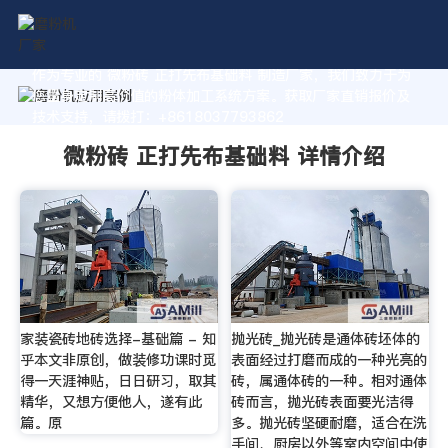
作为专业的 微粉砖 正打先布基础料 制造厂家，我们致力于为
您量身定制高价值的粉体加工系统方案。获取厂家直销报价及
技术支持，请拨打：+8618037793862
微粉砖 正打先布基础料 详情介绍
家装瓷砖地砖选择-基础篇 - 知
抛光砖_抛光砖是通体砖坯体的
乎本文非原创，做装修功课时觅
表面经过打磨而成的一种光亮的
得一天涯神贴，日日研习，取其
砖，属通体砖的一种。相对通体
精华，又想方便他人，遂有此
砖而言，抛光砖表面要光洁得
篇。原
多。抛光砖坚硬耐磨，适合在洗
手间、厨房以外等室内空间中使