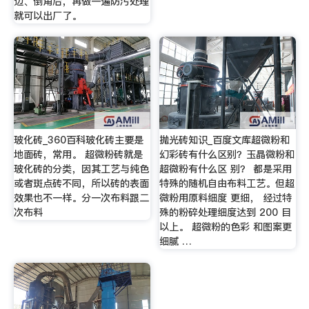
边、倒角后，再做一遍防污处理
就可以出厂了。
玻化砖_360百科玻化砖主要是
抛光砖知识_百度文库超微粉和
地面砖，常用。 超微粉砖就是
幻彩砖有什么区别？玉晶微粉和
玻化砖的分类，因其工艺与纯色
超微粉有什么区 别？ 都是采用
或者斑点砖不同，所以砖的表面
特殊的随机自由布料工艺。但超
效果也不一样。分一次布料跟二
微粉用原料细度 更细， 经过特
次布料
殊的粉碎处理细度达到 200 目
以上。 超微粉的色彩 和图案更
细腻 …