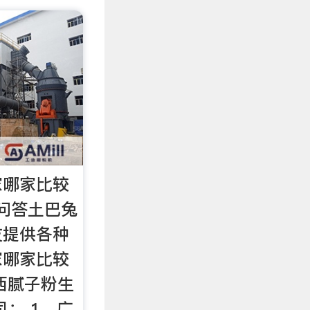
家哪家比较
问答土巴兔
友提供各种
家哪家比较
西腻子粉生
司： 1、广