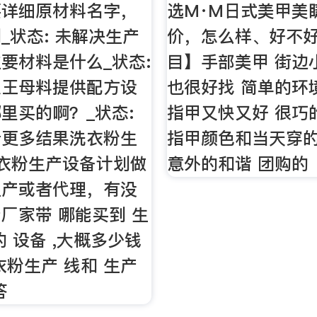
要详细原材料名字，
选M·M日式美甲美
_状态: 未解决生产
价，怎么样、好不
要材料是什么_状态:
目】手部美甲 街边
浆王母料提供配方设
也很好找 简单的环
里买的啊？_状态:
指甲又快又好 很巧
看更多结果洗衣粉生
指甲颜色和当天穿
衣粉生产设备计划做
意外的和谐 团购的
生产或者代理，有没
厂家带 哪能买到 生
的 设备 ,大概多少钱
衣粉生产 线和 生产
答