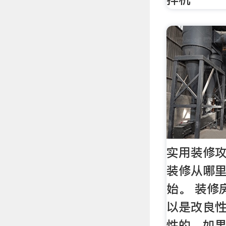
实用装修攻
装修从哪
始。 装修
以是改良
性的。如