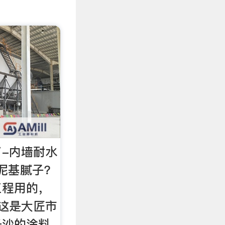
-内墙耐水
水泥基腻子？
工程用的，
这是大匠市
长沙的涂料