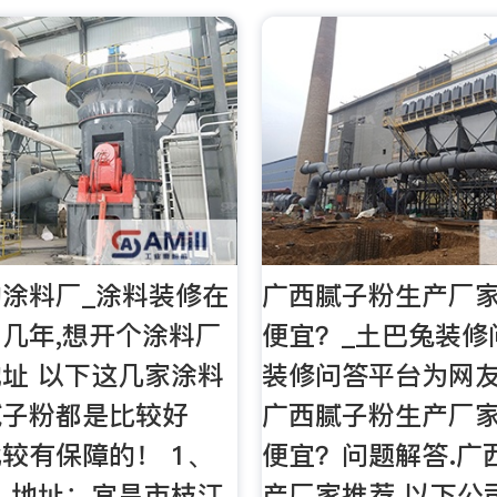
涂料厂_涂料装修在
广西腻子粉生产厂
几年,想开个涂料厂
便宜？_土巴兔装修
址 以下这几家涂料
装修问答平台为网
腻子粉都是比较好
广西腻子粉生产厂
较有保障的！ 1、
便宜？问题解答.广
 地址：宜昌市枝江
产厂家推荐 以下公