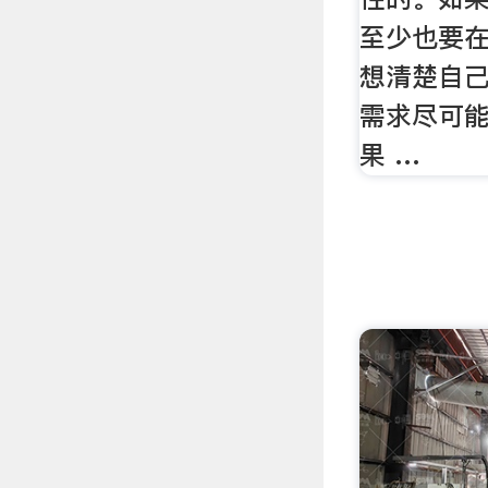
至少也要
想清楚自
需求尽可
果 …