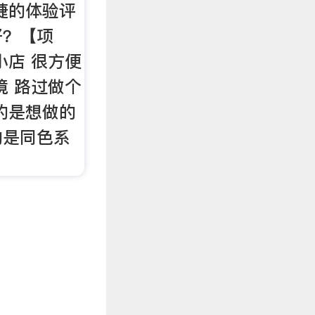
睫的体验评
好？【项
小店 很方便
境 路过做个
的是想做的
的是同色系