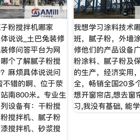
腻子粉搅拌机哪家
我想学习涂料技术
体说说_土巴兔装修
班，腻子粉，外墙涂
兔装修问答平台为网
修他们的产品设备
种哪个了解腻子粉搅
粉涂料、腻子粉及
好？麻烦具体说说问
的生产，经济实用
蛮不错的啊、位于荥
全，畅销全国20多
站南800米。专业生
想开窗帘店,想去窗
系列设备有：干粉搅
习,我没有基础, 能
子粉搅拌机、腻子粉
石漆搅拌机、砂浆搅