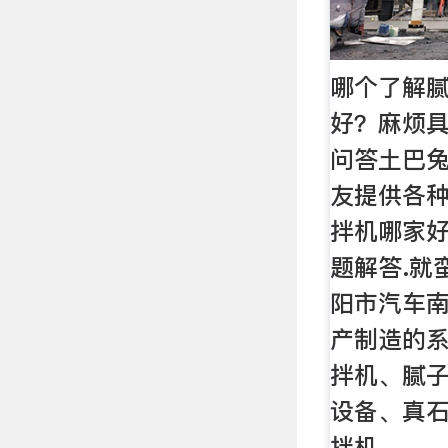
哪个了解
好？麻烦具
问答土巴
友提供各
拌机哪家
题解答.就
阳市汽车南
产制造的
拌机、腻
设备、真
拌机