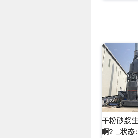
干粉砂浆
啊？_状态