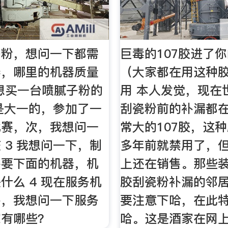
子粉，想问一下都需
巨毒的107胶进了
器，哪里的机器质量
（大家都在用这种
想买一台喷腻子粉的
用 本人发觉，现在
我是大一的，参加了一
刮瓷粉前的补漏都
比赛，次，我想问一
常大的107胶，这
 3 我想问一下，制
多年前就禁用了，
需要下面的机器，机
上还在销售。那些
什么 4 现在服务机
胶刮瓷粉补漏的邻
多，我想问一下服务
要注意下哈，在此
家有哪些？
哈。这是酒家在网