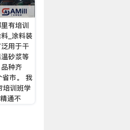
哪里有培训
料_涂料装
广泛用于干
保温砂浆等
，品种齐
个省市。 我
帘培训班学
学精通不