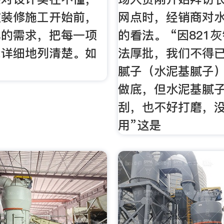
在装修施工开始前，
网点时，经销商对
己的需求，把每一项
的看法。 “因821
能详细地列清楚。如
法厚批，我们不得
腻子（水泥基腻子
做底，但水泥基腻
刮，也不好打磨，
用”这是