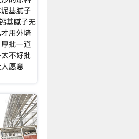
水泥基腻子
灰钙基腻子无
已才用外墙
）厚批一道
子太不好批
没人愿意