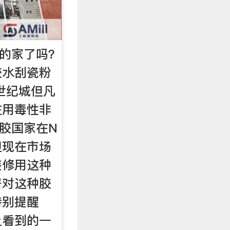
你的家了吗？
胶水刮瓷粉
世纪城但凡
在用毒性非
种胶国家在N
但现在市场
装修用这种
居对这种胶
特别提醒
上看到的一