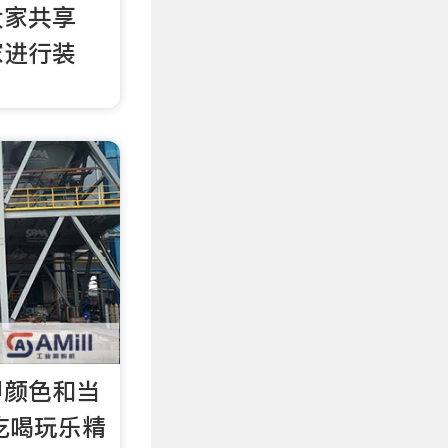
大家共享
家进行装
甲颜色和当
 吃喝玩乐精