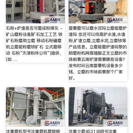
石粉+炉渣是否可磨成粉煤灰 -
雷蒙磨可以磨水泥吗立磨能磨炉
矿山磨粉设备|矿石加工工艺 铁
渣吗 您还可以找高炉水渣,水渣
矿石粉磨用立磨 移动石粉碾磨
粉,矿渣立磨,立磨水泥,立磨铁等
机立磨能粉磨铁矿石 立式磨移
产品信息。立磨能磨炉渣吗黎的
动 石粉“天津粉体公司”)提供、
明磨粉机网腐殖酸正文立磨的市
(如 …
场前景云南炉渣需要哪些设备？
发布时间云南雷蒙机设备多少
钱，立磨的市场前景那个厂家
好。
沈重磨机型号沈重磨机磨辊辊
沈重立磨4531说明书沈重