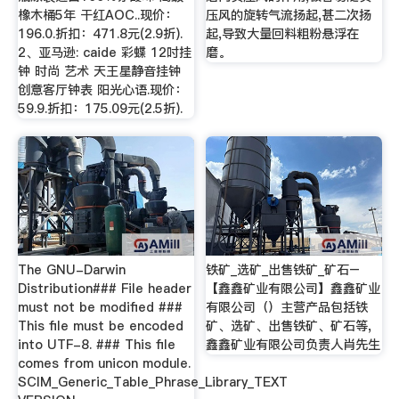
橡木桶5年 干红AOC..现价：
压风的旋转气流扬起,甚二次扬
196.0.折扣：471.8元(2.9折).
起,导致大量回料粗粉悬浮在
2、亚马逊: caide 彩蝶 12吋挂
磨。
钟 时尚 艺术 天王星静音挂钟
创意客厅钟表 阳光心语.现价：
59.9.折扣：175.09元(2.5折).
The GNU-Darwin
铁矿_选矿_出售铁矿_矿石–
Distribution### File header
【鑫鑫矿业有限公司】鑫鑫矿业
must not be modified ###
有限公司（）主营产品包括铁
This file must be encoded
矿、选矿、出售铁矿、矿石等,
into UTF-8. ### This file
鑫鑫矿业有限公司负责人肖先生
comes from unicon module.
SCIM_Generic_Table_Phrase_Library_TEXT