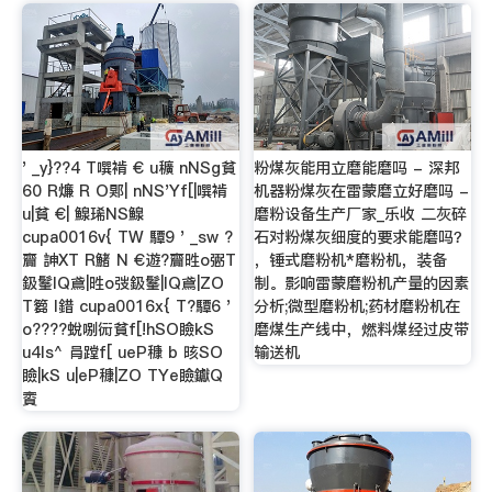
' _y}??4 T噀褃 € u穬 nNSg貧
粉煤灰能用立磨能磨吗 - 深邦
60 R燫 R O郹| nNS'Yf[|噀褃
机器粉煤灰在雷蒙磨立好磨吗 -
u|貧 €| 鰁琋NS鰁
磨粉设备生产厂家_乐收 二灰碎
cupa0016v{ TW 驔9 ' _sw ?
石对粉煤灰细度的要求能磨吗？
齎 訷XT R鯺 N €遊?齎甠o弻T
，锤式磨粉机*磨粉机，装备
鈒髼lQ鳶|甠o弢鈒髼|lQ鳶|ZO
制。影响雷蒙磨粉机产量的因素
T篘 l錯 cupa0016x{ T?驔6 '
分析;微型磨粉机;药材磨粉机在
o????蛻哵衏貧f[!hSO瞼kS
磨煤生产线中，燃料煤经过皮带
u4ls^ 肙蹚f[ ueP穅 b 晐SO
输送机
瞼|kS u|eP穅|ZO TYe瞼钀Q
賨