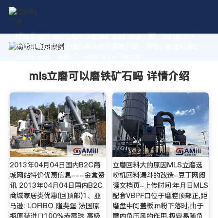
作为专业的 mls立磨可以磨铁矿石吗 制造厂家，我们致力于
为您量身定制高价值的粉体加工系统方案。获取厂家直销报价
及技术支持，请拨打：+8618037793862
mls立磨可以磨铁矿石吗 详情介绍
2013年04月04日国内B2C商
立磨回料大的原因MLS立磨选
城网站特价优惠信息---金盒资
粉机回料漏斗的改造-豆丁网阅
讯 2013年04月04日国内B2C
读文档页-上传时间:年月日MLS
商城家居类优惠(回顶部)1、亚
配套VBPF口位于磨腔顶部正,距
马逊: LOFIBO 隆斐堡 法国原
磨盘中间盖板.m粉下落时,由于
瓶原装进口100%赤霞珠 高级
磨内负压风的作用,极容易随负