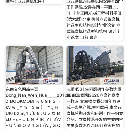
百科 | 立式磨机配件 |
立式磨机的该磨机内安装有四个
工作磨辊,安装在同一平面上。
[11] 曾正明.机械工程材料手册
(第六版).北京:机械立式辊磨机
的选型和结构设计毕业论文 立
式辊磨机的选型和结构 设计毕
业论文 目前 录言
东南文化网站主页
沈重4531生料磨操作参数沈重
Dong_Nan_Wen_Hua_____2012NianZ
4531立磨和3626立磨的宽度
Z BOOKMOBI % 0 9 F S `+
一样吗 文章摘要我公司年月建
kV w _ * Ѣ " $ & ( - * :, H .
成一条生产线,生料磨采 本文该
Ul0 b2 m,4 v[6 8 : U > @ B
磨机后期开发和研制工作一纲要
xD F uH J L N P lR 'YT 2\V
介绍。立磨技术开发的主要内容
~ U \ @ Ό V 4 G ! /W ; G Q
主要参数2017年6月在客户的