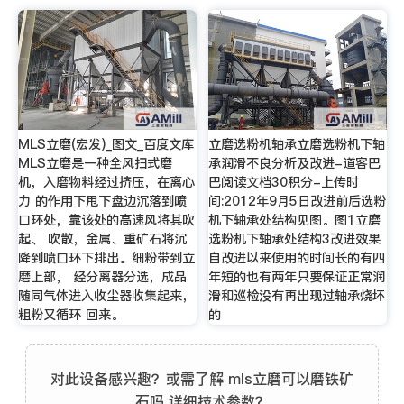
MLS立磨(宏发)_图文_百度文库
立磨选粉机轴承立磨选粉机下轴
MLS立磨是一种全风扫式磨
承润滑不良分析及改进-道客巴
机，入磨物料经过挤压，在离心
巴阅读文档30积分-上传时
力 的作用下甩下盘边沉落到喷
间:2012年9月5日改进前后选粉
口环处，靠该处的高速风将其吹
机下轴承处结构见图。图1立磨
起、 吹散，金属、重矿石将沉
选粉机下轴承处结构3改进效果
降到喷口环下排出。细粉带到立
自改进以来使用的时间长的有四
磨上部， 经分离器分选，成品
年短的也有两年只要保证正常润
随同气体进入收尘器收集起来，
滑和巡检没有再出现过轴承烧坏
粗粉又循环 回来。
的
对此设备感兴趣？或需了解 mls立磨可以磨铁矿
石吗 详细技术参数？