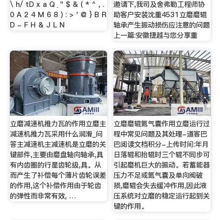
\ h/ tD x a Q ֣ " $ & ( * ^ , .
邀请下,我司及舍弗勒工程师协
0 A 2 4 M 6 8 ) : > ' @ } B R
助客户安装沈重4531立磨磨辊
D - F H & J L N
轴承产生振动损伤应注意的问题
上一篇:安徽捷越与您分享重
立磨减速机推力瓦的作用立磨主
立磨磨辊氮气囊作用立磨运行过
减速机推力瓦采用什么润滑_问
程中常见问题及其处理-道客巴
答主减速机主减速机是立磨的关
巴阅读文档积分-上传时间:年月
键部件,主要由磨盘轴向轴承,具
日落辊和抬辊时三个辊不同步可
有内齿圈的行星齿轮级,具。从
引起磨机巨大的振动。若蓄能器
而产生了补偿每个薄片齿轮误差
压力不足或氮气囊及单向阀破
的作用,这个补偿作用由于轮齿
损,磨辊会失去缓冲作用,因此液
的弹性而非常有效, …
压系统对立磨的稳定运行起到关
键的作用。