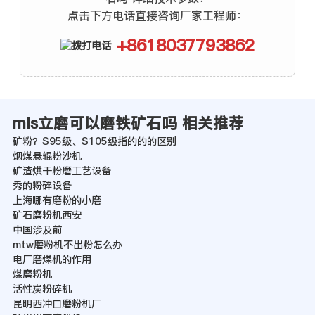
点击下方电话直接咨询厂家工程师：
+8618037793862
mls立磨可以磨铁矿石吗 相关推荐
矿粉？S95级、S105级指的的的区别
烟煤悬辊粉沙机
矿渣烘干粉磨工艺设备
秀的粉碎设备
上海哪有磨粉的小磨
矿石磨粉机西安
中国涉及前
mtw磨粉机不出粉怎么办
电厂磨煤机的作用
煤磨粉机
活性炭粉碎机
昆明西冲口磨粉机厂