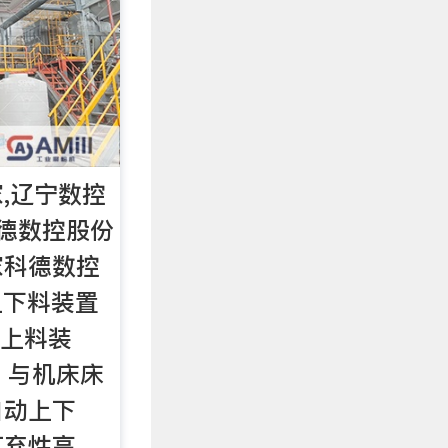
,辽宁数控
德数控股份
家科德数控
动上下料装置
动上料装
，与机床床
自动上下
可弃性高，