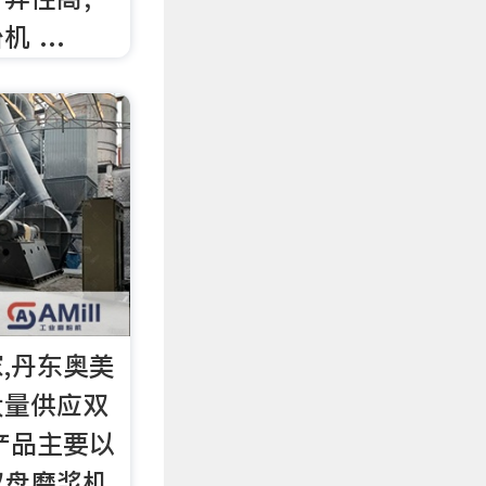
机 …
,丹东奥美
大量供应双
产品主要以
双盘磨浆机