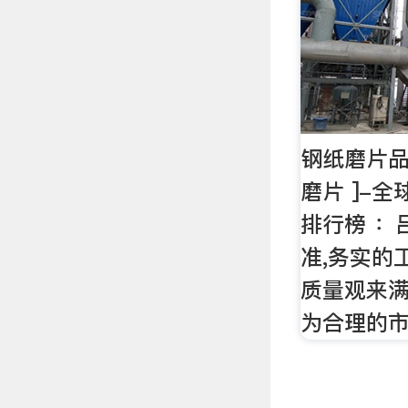
钢纸磨片品
磨片 ]-
排行榜 ：
准,务实的
质量观来满
为合理的