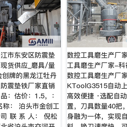
丹江市东安区防震垫
数控工具磨生产厂家
现货供应_磨具/量
工具磨生产厂家-科
前金创牌的黑龙江牡丹
数控工具磨生产厂
区防震垫铁厂家直销
KToolG3515自
品：估价：1.5，：
高效便捷 ·选配自
名称： 泊头市金创工
置，刀具数量40把
司 联 系 人： 倪松
身融为一体，实现
 河北省泊头市交河开
料，换刀速度快、