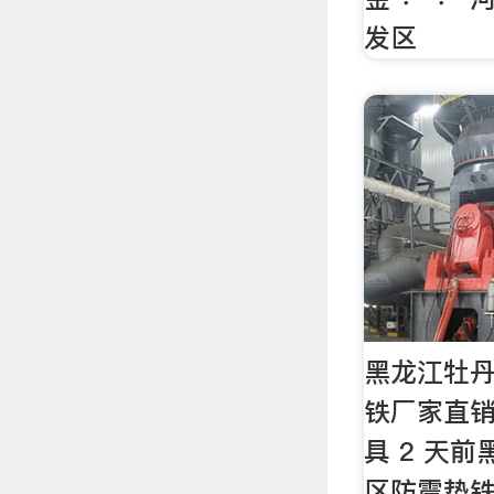
发区
黑龙江牡
铁厂家直销
具 2 天
区防震垫