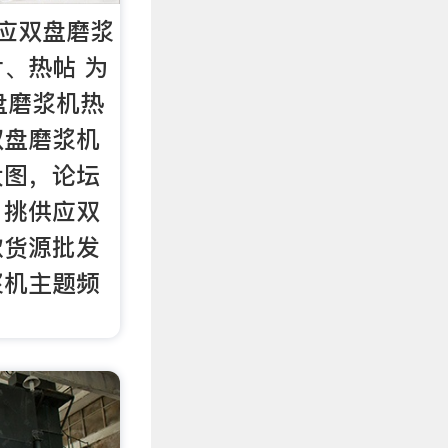
应双盘磨浆
、热帖 为
盘磨浆机热
双盘磨浆机
大图，论坛
，挑供应双
款货源批发
浆机主题频