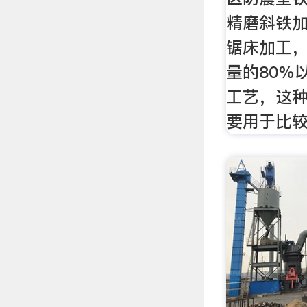
精磨斜铁
锯床加工
量的80％
工艺，这
要用于比较