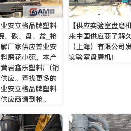
普业安立格品牌塑料
【供应实验室盘磨
碗、碟、盘、盆_枪
来中国供应商了解
了解厂家供应普业安
（上海）有限公司
塑料磨花小碗，本产
实验室盘磨机!
黄岩鑫乐塑料厂(销
销供应。查找更多的
普业安立格品牌塑料
的供应商请到枪。