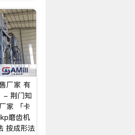
售厂家 有
 - 荆门知
厂家 「卡
bkp磨齿机
法 按成形法