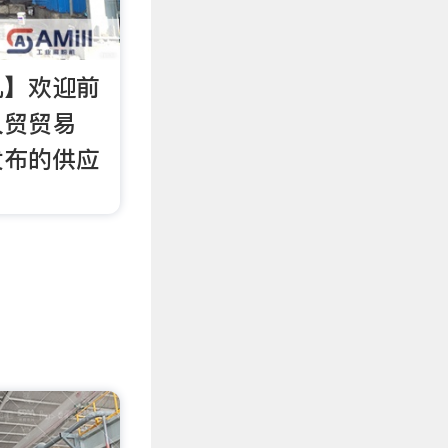
机】欢迎前
久贸贸易
发布的供应