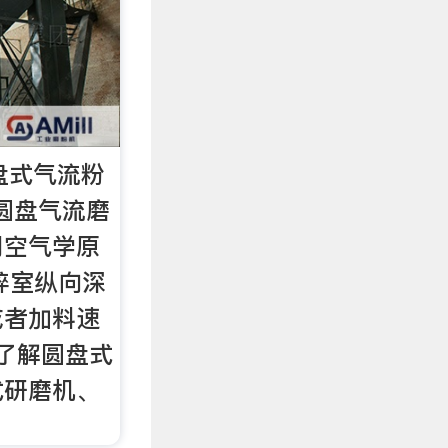
盘式气流粉
|圆盘气流磨
用空气学原
碎室纵向深
或者加料速
.了解圆盘式
式研磨机、
、