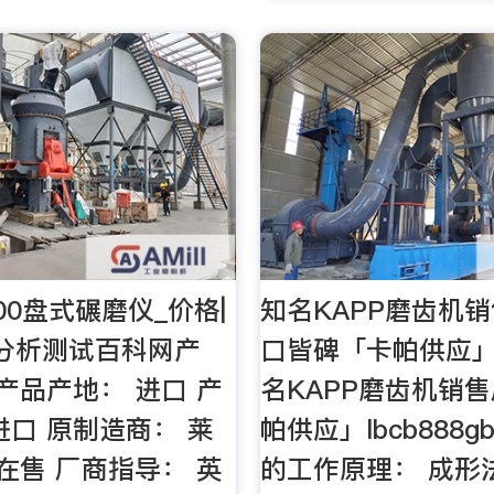
00盘式碾磨仪_价格|
知名KAPP磨齿机销
分析测试百科网产
口皆碑「卡帕供应」
 产品产地： 进口 产
名KAPP磨齿机销售
进口 原制造商： 莱
帕供应」lbcb888g
 在售 厂商指导： 英
的工作原理： 成形