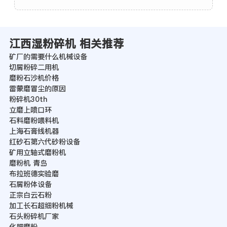
江西湿粉碎机 相关推荐
矿厂的需要什么机械设备
切屑粉碎二用机
磨粉石沙机价格
雷蒙磨冒尘的原因
粉碎机30th
立磨上喷口环
石料磨粉喂料机
上海石膏线机器
红砂石第六代砂粉设备
矿用立轴式磨粉机
磨粉机 青岛
布拉班德实验磨
石屑粉体设备
正宗白云石粉
加工长石超细粉机械
石头粉碎机厂家