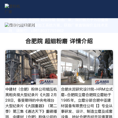
作为专业的 合肥院 超细粉磨 制造厂家，我们致力于为您量身
定制高价值的粉体加工系统方案。获取厂家直销报价及技术支
持，请拨打：+8618037793862
合肥院 超细粉磨 详情介绍
中建材（合肥）粉体公司辊压机
合肥水泥研究设计院-HRM立式
亮相央视大型纪录片《大国 2月
磨-合肥院立磨合肥院立磨始于
28日，备受期待的中央电视台
1985年，立磨分部合肥中亚建
大型纪录片《大国重器》（第二
材装备有限责任公司【】专业从
季）第三集《通达天下》重磅播
事研发、设计、制造立磨及成套
放，中建材（合肥）粉体公司的
设备，地址合肥市经开区佛掌路