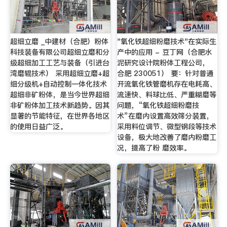
超细立磨 _中建材（合肥）粉体
"氧化铁超细粉磨技术"在实际生
科技装备有限公司超细立磨和分
产中的应用 - 豆丁网（合肥水
级超细加工工艺与装备（引进台
泥研究设计院粉体工程公司，
湾磨辊技术） 采用超细立磨+超
合肥 230051） 要：针对普通
细分级机+自动控制一体化技术
开流氧化铁管磨机存在电耗高、
超细非矿粉体，是当今世界超细
流速快、料球比低、严重糊磨等
非矿粉体加工技术新趋势。因其
问题，“氧化铁超细粉磨技
显著的节能特征，在世界各地区
术”在磨内设置高效筛分装置，
的使用日益广泛。
采用料位调节、微型钢段等技术
设备，极大地改善了磨内粉磨工
况，提高了粉 磨效率。