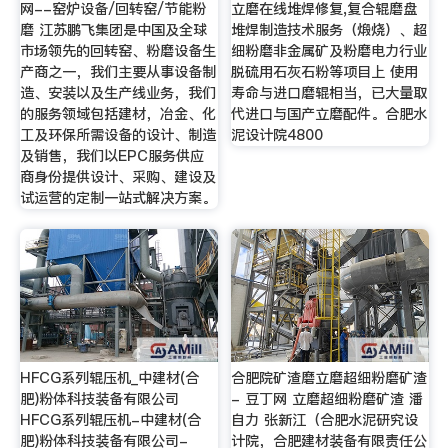
网--窑炉设备/回转窑/节能粉
立磨在线堆焊修复,复合辊磨盘
磨 江苏鹏飞集团是中国及全球
堆焊制造技术服务（煅烧）、超
市场领先的回转窑、粉磨设备生
细粉磨非金属矿及粉磨电力行业
产商之一，我们主要从事设备制
脱硫用石灰石粉等项目上 使用
造、安装以及生产线业务，我们
寿命与进口磨辊相当，已大量取
的服务领域包括建材，冶金、化
代进口与国产立磨配件。合肥水
工及环保所需设备的设计、制造
泥设计院4800
及销售，我们以EPC服务供应
商身份提供设计、采购、建设及
试运营的定制一站式解决方案。
HFCG系列辊压机_中建材(合
合肥院矿渣磨立磨超细粉磨矿渣
肥)粉体科技装备有限公司
- 豆丁网 立磨超细粉磨矿渣 潘
HFCG系列辊压机-中建材(合
自力 张新江（合肥水泥研究设
肥)粉体科技装备有限公司-
计院，合肥建材装备有限责任公