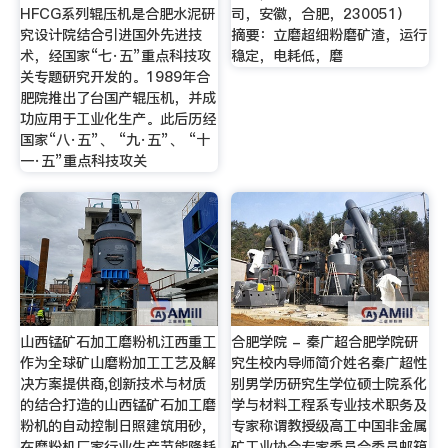
HFCG系列辊压机是合肥水泥研
司，安徽，合肥，230051）
究设计院结合引进国外先进技
摘要：立磨超细粉磨矿渣，运行
术，经国家“七·五”重点科技攻
稳定，电耗低，磨
关专题研究开发的。1989年合
肥院推出了台国产辊压机，并成
功应用于工业化生产。此后历经
国家“八·五”、 “九·五”、 “十
一·五”重点科技攻关
山西锰矿石加工磨粉机江西重工
合肥学院 - 秦广超合肥学院研
作为全球矿山磨粉加工工艺及解
究生校内导师简介姓名秦广超性
决方案提供商,创新技术与材质
别男学历研究生学位硕士院系化
的结合打造的山西锰矿石加工磨
学与材料工程系专业技术职务及
粉机的自动控制日照建筑用砂,
专家称谓教授级高工中国非金属
在磨粉机厂家行业生产节能降耗
矿工业协会专家委员会委员邮箱