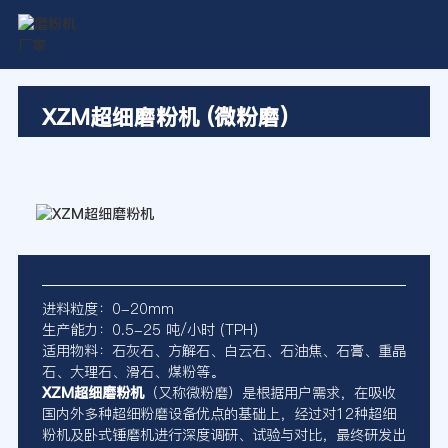
XZM超细磨粉机 (微粉磨)
进料粒度：0-20mm
生产能力：0.5-25 吨/小时 (TPH)
适用物料：石灰石、方解石、白云石、石油焦、石膏、重晶
石、大理石、滑石、煤粉等。
XZM超细磨粉机
（又称微粉磨）是根据用户需求，在吸收
国内外多种超细粉磨设备优点的基础上，经过对12种超细
粉机及卧式锤磨机进行深度调研、试验与对比，最终研发出