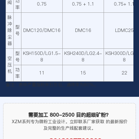
功
阀
0.75
0.75 + 1.1
0.75+ 1.1
率
脉
冲
型
除
DMC120/DMC16
DMC16
LDMC25
号
尘
器
型
KSH150D/LG1.5-
KSH240D/LG2.4-
KSH300D/LG3.
空
号
8
8
8
压
功
机
11
15
22
率
备注：表中产量指粉末石灰石，通筛率为80%。
需要加工 800-2500 目的超细矿粉？
XZM系列专为微粉工业设计。立即联系厂家获取
的最新报价
及完整的生产线配套建议。