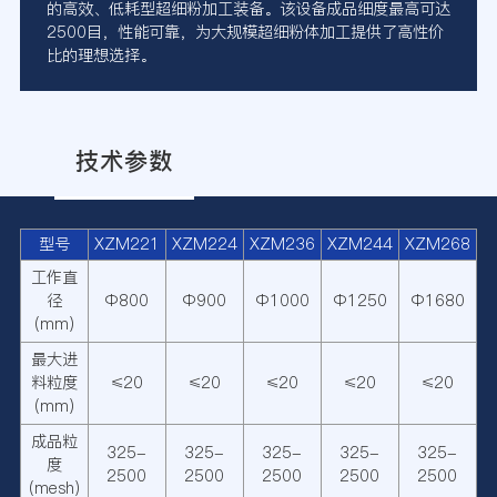
的高效、低耗型超细粉加工装备。该设备成品细度最高可达
2500目，性能可靠，为大规模超细粉体加工提供了高性价
比的理想选择。
技术参数
型号
XZM221
XZM224
XZM236
XZM244
XZM268
工作直
径
Φ800
Φ900
Φ1000
Φ1250
Φ1680
(mm)
最大进
料粒度
≤20
≤20
≤20
≤20
≤20
(mm)
成品粒
325-
325-
325-
325-
325-
度
2500
2500
2500
2500
2500
(mesh)