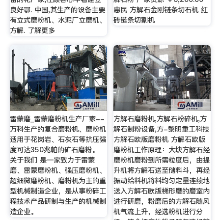
良好鄂. 中国,其生产的设备主要
惠民 方解石金刚链条切石机 红
有立式磨粉机、水泥厂立磨机、
砖链条切割机
方解. 了解更多
雷蒙磨_雷蒙磨粉机生产厂家--
方解石磨粉机,方解石粉碎机,方
万科生产的复合磨粉机、磨粉机
解石制粉设备,方-黎明重工科技
适用于花岗岩、石灰石等抗压强
方解石欧版磨粉机 方解石欧版
度可达350兆帕的矿石磨粉。
磨粉机工作原理：大块方解石经
关于我们 是一家致力于雷蒙
磨粉机磨粉到所需粒度后，由提
磨、雷蒙磨粉机、强压磨粉机、
升机将方解石送至储料斗，再经
超细微磨粉机、磨粉机为主的重
振动给料机将料均匀定量连续地
型机械制造企业，是从事粉碎工
送入方解石欧版梯形磨的磨室内
程技术产品研制与生产的机械制
进行研磨，粉磨后的方解石随风
造企业。
机气流上升，经选粉机进行分