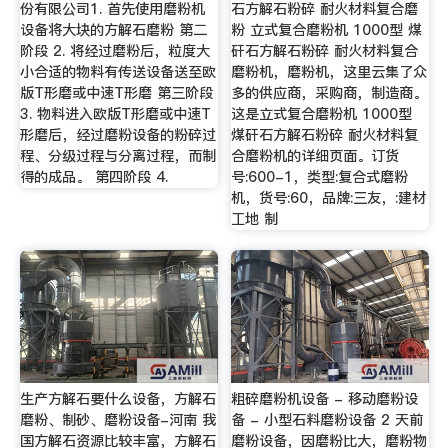
份有限公司1. 首先使用磨粉机
石方解石粉碎 耐火材料复合磨
设备将大块的方解石磨粉 第二
粉 立式复合磨粉机 1000型 煤
阶段 2. 将经过磨粉后，粒度大
矸石方解石粉碎 耐火材料复合
小合适的物料有传送设备送至欧
磨粉机，磨粉机，这里云集了众
版T形磨或中速T形磨 第三阶段
多的供应商，采购商，制造商。
3. 物料进入欧版T形磨或中速T
这是立式复合磨粉机 1000型
形磨后，经过磨粉设备的粉碎过
煤矸石方解石粉碎 耐火材料复
程、分级过程与分离过程，而制
合磨粉机的详细页面。订货
得的成品。 第四阶段 4.
号:600-1，类型:复合式磨粉
机，货号:60，品牌:三友，:建材
工地 制
生产方解石要什么设备，方解石
粗碎磨粉机设备 - 移动磨粉设
磨粉、制砂、磨粉设备-河南 我
备 - 小型石料磨粉设备 2 天前
国方解石资源比较丰富，方解石
磨粉设备，因磨粉比大，磨粉物