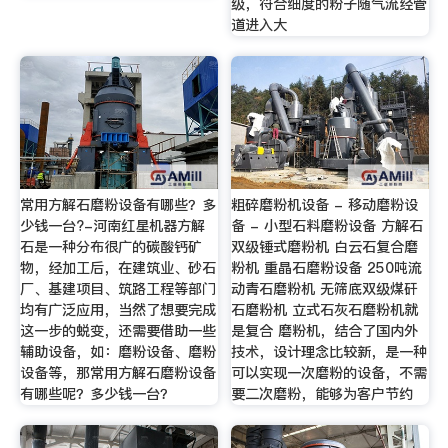
级，符合细度的粉子随气流经管
道进入大
常用方解石磨粉设备有哪些？多
粗碎磨粉机设备 - 移动磨粉设
少钱一台?-河南红星机器方解
备 - 小型石料磨粉设备 方解石
石是一种分布很广的碳酸钙矿
双级锤式磨粉机 白云石复合磨
物，经加工后，在建筑业、砂石
粉机 重晶石磨粉设备 250吨流
厂、基建项目、筑路工程等部门
动青石磨粉机 无筛底双级煤矸
均有广泛应用，当然了想要完成
石磨粉机 立式石灰石磨粉机就
这一步的蜕变，还需要借助一些
是复合 磨粉机，结合了国内外
辅助设备，如：磨粉设备、磨粉
技术，设计理念比较新，是一种
设备等，那常用方解石磨粉设备
可以实现一次磨粉的设备，不需
有哪些呢？多少钱一台？
要二次磨粉，能够为客户节约