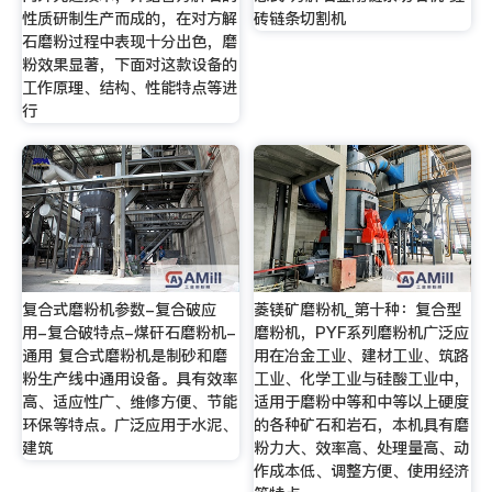
性质研制生产而成的，在对方解
砖链条切割机
石磨粉过程中表现十分出色，磨
粉效果显著，下面对这款设备的
工作原理、结构、性能特点等进
行
复合式磨粉机参数-复合破应
菱镁矿磨粉机_第十种：复合型
用-复合破特点-煤矸石磨粉机-
磨粉机，PYF系列磨粉机广泛应
通用 复合式磨粉机是制砂和磨
用在冶金工业、建材工业、筑路
粉生产线中通用设备。具有效率
工业、化学工业与硅酸工业中，
高、适应性广、维修方便、节能
适用于磨粉中等和中等以上硬度
环保等特点。广泛应用于水泥、
的各种矿石和岩石，本机具有磨
建筑
粉力大、效率高、处理量高、动
作成本低、调整方便、使用经济