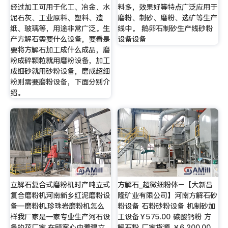
经过加工可用于化工、冶金、水
料多，效果好等特点广泛应用于
泥石灰、工业原料、塑料、造
磨粉、制砂、磨粉、选矿等生产
纸、玻璃等，用途非常广泛。生
线中。 鹅卵石制砂生产线砂粉
产方解石需要什么设备，要看是
设备设备
要将方解石加工成什么成品，磨
粉成碎颗粒就用磨粉设备，加工
成细砂就用砂粉设备，磨成超细
粉则需要磨粉设备，下面分别介
绍。
立解石复合式磨粉机时产吨立式
方解石_超微细粉体–【大新昌
复合磨粉机河南新乡红泥磨粉设
隆矿业有限公司】河南方解石砂
备—磨粉机.珍珠岩磨粉机怎么
粉设备 石粉砂粉设备 机制砂加
样我厂家是一家专业生产河石设
工设备￥575.00 碳酸钙粉 方
备的花厂家,在顾客心中着建立
解石粉 厂家货源 ￥6,200.00