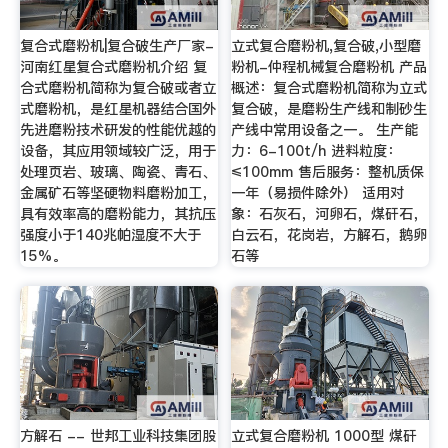
复合式磨粉机|复合破生产厂家-
立式复合磨粉机,复合破,小型磨
河南红星复合式磨粉机介绍 复
粉机-仲程机械复合磨粉机 产品
合式磨粉机简称为复合破或者立
概述：复合式磨粉机简称为立式
式磨粉机，是红星机器结合国外
复合破，是磨粉生产线和制砂生
先进磨粉技术研发的性能优越的
产线中常用设备之一。 生产能
设备，其应用领域较广泛，用于
力：6-100t/h 进料粒度：
处理页岩、玻璃、陶瓷、青石、
≤100mm 售后服务：整机质保
金属矿石等坚硬物料磨粉加工，
一年（易损件除外） 适用对
具有效率高的磨粉能力，其抗压
象：石灰石，河卵石，煤矸石，
强度小于140兆帕湿度不大于
白云石，花岗岩，方解石，鹅卵
15%。
石等
方解石 -- 世邦工业科技集团股
立式复合磨粉机 1000型 煤矸