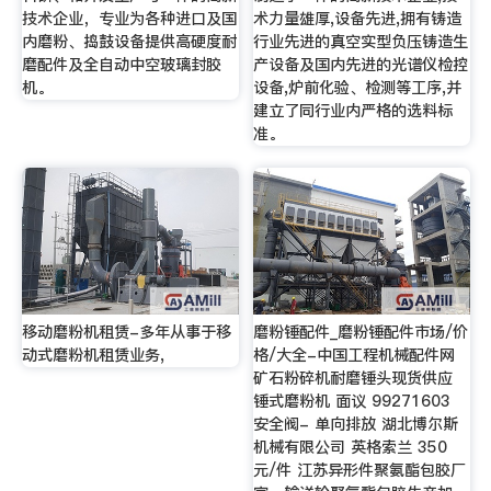
技术企业，专业为各种进口及国
术力量雄厚,设备先进,拥有铸造
内磨粉、捣鼓设备提供高硬度耐
行业先进的真空实型负压铸造生
磨配件及全自动中空玻璃封胶
产设备及国内先进的光谱仪检控
机。
设备,炉前化验、检测等工序,并
建立了同行业内严格的选料标
准。
移动磨粉机租赁-多年从事于移
磨粉锤配件_磨粉锤配件市场/价
动式磨粉机租赁业务,
格/大全-中国工程机械配件网
矿石粉碎机耐磨锤头现货供应
锤式磨粉机 面议 99271603
安全阀- 单向排放 湖北博尔斯
机械有限公司 英格索兰 350
元/件 江苏异形件聚氨酯包胶厂