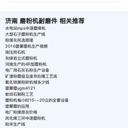
济南 磨粉机耐磨件 相关推荐
水电站mps中速磨煤机
大型石子磨粉机生产线
粉煤灰风选原理
3016雷蒙磨机生产视频
液压粹石机
灰绿岩立式磨粉机
河南生产的4R型磨粉机
电厂用石灰石粉生产设备
矿渣粉磨级及废弃处理工艺流
氧化铁黑粉碎机械多少钱
雷蒙磨ygm4121
蛇纹石制粉工艺
磨粉机每小时15--20立的全套设备
雷蒙磨的应用
电厂粉煤原灰价格
风化煤三环中速磨粉机
粉末生产线