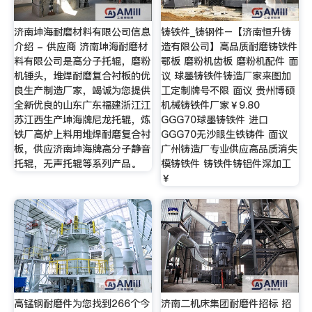
济南坤海耐磨材料有限公司信息
铸铁件_铸钢件–【济南恒升铸
介绍 - 供应商 济南坤海耐磨材
造有限公司】高品质耐磨铸铁件
料有限公司是高分子托辊，磨粉
鄂板 磨粉机齿板 磨粉机配件 面
机锤头，堆焊耐磨复合衬板的优
议 球墨铸铁件铸造厂家来图加
良生产制造厂家，竭诚为您提供
工定制牌号不限 面议 贵州博硕
全新优良的山东广东福建浙江江
机械铸铁件厂家￥9.80
苏江西生产坤海牌尼龙托辊，炼
GGG70球墨铸铁件 进口
铁厂高炉上料用堆焊耐磨复合衬
GGG70无沙眼生铁铸件 面议
板，供应济南坤海牌高分子静音
广州铸造厂专业供应高品质消失
托辊，无声托辊等系列产品。
模铸铁件 铸铁件铸铝件深加工
￥
高锰钢耐磨件为您找到266个今
济南二机床集团耐磨件招标 招