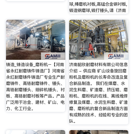
球,棒磨机衬板,高锰合金钢衬板,
锻造钢磨球,锻打锤头,请（济南
铸造_铸造设备_磨粉机–【河南
济南韶欣耐磨材料有限公司信息
省永红耐磨铸件铸造厂】河南省
介绍 - 供应商 矿山设备旋回磨
永红耐磨铸件铸造厂专业生产耐
粉机及磨粉机的长寿命改造及复
磨铸件、高铬耐磨铸件、锤头、
合新品制造。 我们在煤磨、水
高铬耐磨锤头、细碎机锤头、衬
泥生料磨、矿渣磨、挤压辊、磨
板、高铬耐磨衬板等产品。产品
粉机、磨粉机的在线、离线堆焊
广泛用于冶金、建材、矿山、电
修复及煤磨、水泥生料磨、矿渣
力、化工行业。
磨、磨粉机的复合新品制造方面
有成熟的技术、经验和专业的团
队。