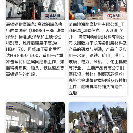
高锰钢耐磨焊条: 高锰钢焊条执
济南坤海耐磨材料有限公司_工
行的是国家《GB984－85 堆焊
商信息_风险信息 - 天眼查 简
焊条》标准,此焊条加工硬化性
介： 济南坤海耐磨材料有限公
特别高，堆焊后硬度不高,为
司长期致力于长寿命耐磨材料及
HB≥170，但经加工硬化后可
产品的研发与制造，产品广泛应
达HB≥450-500。适用于严重
用于水泥、钢铁、矿山、港口、
冲击载荷和金属间磨损工作，如
玻璃、电力、风机、、化工机械
磨粉机鄂板、锤头、铁轨道岔等
等行业。 主要产品有高分子耐
高锰钢件的堆焊。
磨托辊、管材；耐磨药芯焊丝；
高铬合金堆焊耐磨钢板及各种加
工件、磨粉机高铬锤头铸造件、
立磨