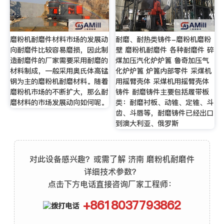
磨粉机耐磨件材料市场的发展动
耐磨、耐热类铸件-磨粉机磨粉
向耐磨件比较容易磨损，因此制
壁 磨粉机耐磨件 各种耐磨件 碎
造耐磨件的厂家需要采用耐磨的
煤加压汽化炉炉篦 鲁奇加压气
材料制成，一般采用奥氏体高锰
化炉炉篦 炉篦内部零件 采煤机
钢为主的磨粉机耐磨材料。随着
用摇臂壳体 采煤机用摇臂壳体
磨粉机市场的不断扩大，那么耐
铸件 耐磨铸件主要包括履带板
磨材料的市场发展动向如何呢。
类：耐磨衬板、动锥、定锥、斗
齿、斗唇等，耐磨铸件已经出口
到澳大利亚、俄罗斯
对此设备感兴趣？或需了解 济南 磨粉机耐磨件
详细技术参数？
点击下方电话直接咨询厂家工程师：
+8618037793862