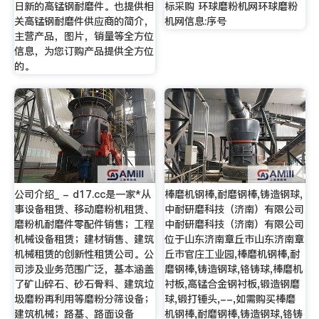
日新的高锰钢耐磨件。也提供相
标采购 环球磨粉机网环球磨粉
关高锰钢耐磨件供应商的简介，
机网信息:序号
主营产品，图片，销量等全方位
信息，为您订购产品提供全方位
的。
公司介绍_ - d17.cc是一家*从
棒磨机钢棒,耐磨钢棒,铸造钢球,
事设备租赁、移动磨粉机租赁、
中耐研磨科技（济南）有限公司
磨粉机耐磨件零配件销售；工程
中耐研磨科技（济南）有限公司
机械设备租赁；建材销售、建筑
位于山东济南章丘市山东济南章
机械租赁的创新性租赁公司。公
丘市官庄工业园,棒磨机钢棒,耐
司涉及业务范围广泛，基本涵盖
磨钢棒,铸造钢球,铬铸球,棒磨机
了矿山碎石、砂石骨料、建筑垃
衬板,高锰合金钢衬板,锻造钢磨
圾磨粉再利用等磨粉分筛设备；
球,锻打锤头,--,如需购买棒磨
建筑机械；路基、路面设备
机钢棒,耐磨钢棒,铸造钢球,铬铸