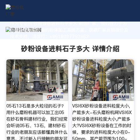
作为专业的 砂粉设备进料石子多大 制造厂家，我们致力于为
您量身定制高价值的粉体加工系统方案。获取厂家直销报价及
技术支持，请拨打：+8618037793862
砂粉设备进料石子多大 详情介绍
05石13石是多大粒径的石子？
VSI6X砂粉设备进料粒度大小,
用什么磨粉机器可以加工出05
产能多大-石头磨粉机网VSI6X
在砂石骨料建材行业，我们经常
砂粉设备进料粒度大小,产能多
会听说05石、13石，建材砂石
大?VSI6X砂粉设备在工作的时
行业的老朋友应该都懂具体什么
候，要求的进料粒度大小在0-
意思，不过新入行接触的朋友可
50mm，其产能范围为100-