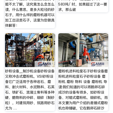
能不太了解，这究竟怎么念怎么
583吨/ 时，如果超过了这一要
读，什么意思，是多大粒径的砂
求，那么破
石子，用什么样的磨粉机器可以
加工出这类石子，这里为您做具
体解答：
砂粉设备__制沙机设备砂粉设备
磨粉机进料粒度石子砂粉设备磨
又称冲击式磨粉机，VSI砂粉设
粉机进料粒度石子砂粉设备 磨
备它广泛适用于各种岩石、磨
粉机 磨粉 物料 设备 磨粉机 导
料、耐火材料、水泥熟料、石英
读:我们知道的可以将鹅卵石碎
石、铁矿石、混凝土骨料等多种
成沙的设备有很多，如砂粉设
硬、脆物料的中碎、细碎（制砂
备、对辊式磨粉机、细碎机，而
粒），对建筑用砂、筑路用砂石
本文要为用户介绍的是锤式磨粉
尤为 …
机也称锤破，它在鹅卵石碎沙