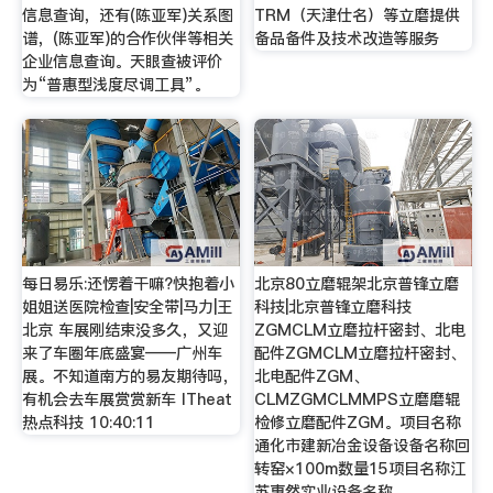
信息查询，还有(陈亚军)关系图
TRM（天津仕名）等立磨提供
谱，(陈亚军)的合作伙伴等相关
备品备件及技术改造等服务
企业信息查询。天眼查被评价
为“普惠型浅度尽调工具”。
每日易乐:还愣着干嘛?快抱着小
北京80立磨辊架北京普锋立磨
姐姐送医院检查|安全带|马力|王
科技|北京普锋立磨科技
北京 车展刚结束没多久，又迎
ZGMCLM立磨拉杆密封、北电
来了车圈年底盛宴——广州车
配件ZGMCLM立磨拉杆密封、
展。不知道南方的易友期待吗，
北电配件ZGM、
有机会去车展赏赏新车 ITheat
CLMZGMCLMMPS立磨磨辊
热点科技 10:40:11
检修立磨配件ZGM。项目名称
通化市建新冶金设备设备名称回
转窑×100m数量15项目名称江
苏惠然实业设备名称