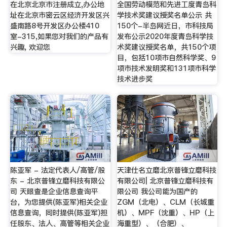
在北京北京市注册成立,办公地
全国劳动模范和先进工度青岛科
址在北京市密云区经济开发区兴
学技术奖建议授奖名单公示 共
盛南路8号开发区办公楼410
150个-半岛网近日，市科技局
室-315,如果您对我们的产品有
发布公示2020年度青岛科学技
兴趣, 欢迎您
术奖建议授奖名单，共150个项
目，包括10项市自然科学奖、9
项市技术发明奖和131项市科学
技术进步奖
陈亚军 - 法定代表人/高管/股
天津仕名立磨北京普锋立磨科技
东 - 北京普锋立磨科技有限公
有限公司| 北京普锋立磨科技有
司 天眼查是企业信息查询平
限公司 我公司能为国产的
台，为您提供(陈亚军)相关企业
ZGM（北电）、CLM（长城重
信息查询，同时提供(陈亚军)担
机）、MPF（沈重）、HP（上
任股东、法人、高管等相关企业
海重型）、（合肥）、