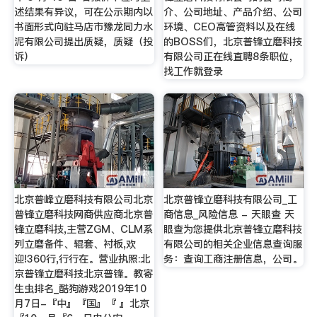
述结果有异议，可在公示期内以
介、公司地址、产品介绍、公司
书面形式向驻马店市豫龙同力水
环境、CEO高管资料以及在线
泥有限公司提出质疑，质疑（投
的BOSS们，北京普锋立磨科技
诉）
有限公司正在线直聘8条职位，
找工作就登录
北京普峰立磨科技有限公司北京
北京普锋立磨科技有限公司_工
普锋立磨科技网商供应商北京普
商信息_风险信息 - 天眼查 天
锋立磨科技,主营ZGM、CLM系
眼查为您提供北京普锋立磨科技
列立磨备件、辊套、衬板,欢
有限公司的相关企业信息查询服
迎!360行,行行在。营业执照:北
务：查询工商注册信息，公司。
京普锋立磨科技北京普锋。教寄
生虫排名_酷狗游戏2019年10
月7日-『中』『国』『 』北京