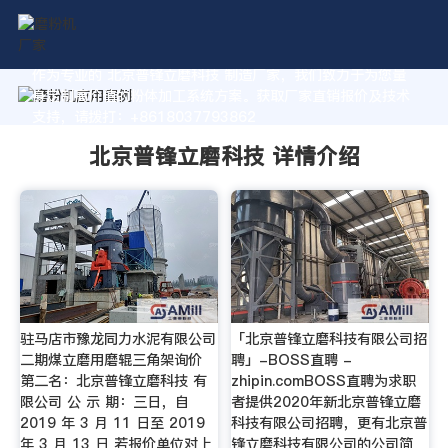
作为专业的 北京普锋立磨科技 制造厂家，我们致力于为您量
身定制高价值的粉体加工系统方案。获取厂家直销报价及技术
支持，请拨打：+8618037793862
北京普锋立磨科技 详情介绍
驻马店市豫龙同力水泥有限公司
「北京普锋立磨科技有限公司招
二期煤立磨用磨辊三角架询价
聘」-BOSS直聘 -
第二名：北京普锋立磨科技 有
zhipin.comBOSS直聘为求职
限公司 公 示 期：三日，自
者提供2020年新北京普锋立磨
2019 年 3 月 11 日至 2019
科技有限公司招聘，更有北京普
年 3 月 13 日 若报价单位对上
锋立磨科技有限公司的公司简