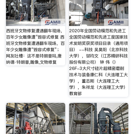
西班牙文物修复遭遇翻车现场，
2020年全国劳动模范和先进工
百年少女雕像遭“毁容式修复 西
全国劳动模范和先进工度国家技
班牙文物修复遭遇翻车现场，百
术发明奖获奖项目目录（通用项
年少女雕像遭“毁容式修复”；
目） --科技 吴昊阳（北京科技
网友吐槽：这不是特朗普吗,唐
大学），邬均文（江苏精研科技
纳德·特朗普,雕像,文物修复
股份有限公司） 钟 伟（）
26F-3大尺寸硅片超精密磨削
技术与装备康仁科（大连理工大
学），董志刚（大连理工大
学），朱祥龙（大连理工大学）
教育部