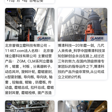
『10』月『6』日电公安
北京普锋立磨科技有限公司 -
博清科技—20年磨一剑，几代
11467.com法人名称： 北京普
人来传承_科学中国博清科技深
锋立磨科技有限公司 主要经营
知创新创业永远在路上,经过近
产品： ZGM, CLM系列立磨备
三年的努力,在国内顶级焊接专
件 , 辊套 , 衬板 , 分离器转子,
家团队的指导运作之下,博清科
动态风环, 旋转叶轮, 磨辊密封,
技的产品升级非常快,从公司成
o型密封圈, 导向板, 导向块, 轴
立之初的2代机
套 , 铰轴座, 辊轴 , 防磨板, 传
动盘, 磨辊总成, 拉杆总成, 磨辊
密封风管, 磨辊检修, 提产改造