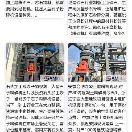
加工磨粉矿石、岩石物料，就需
论是砂石行业制备工业碎石、生
要用到磨粉机。红星大型石子粉
产高质量砂石骨料，还是选矿过
碎机设备种类、。
程中的原矿石粉碎分离，甚至说
工业磨粉过程中的原材料粉碎等
都用的到它。那么石子磨粉机
（粉碎机）有哪些种类、多少？
石头加工成沙子的视频，大型石
安徽合肥混凝土磨粉机现场,时
子粉碎机图片及投资石头加工沙
产80吨混凝土粉碎机今天3、浙
子，岂能少了石子粉碎机设备。
江宁波大型地铁项目引进中意矿
当下，矿山行业正在大力整顿，
机混凝土磨粉机一台，用于磨粉
资源集中化处理、生产要持续保
老旧道路，设备的性能获得客户
持环保达标、因此大型环保的石
点赞。 中意混凝土磨粉机案例
子粉碎机在市场上备受关注，需
众多，就近安排现场考察 上一
求也越来越高，那用来将石头加
篇：时产100吨建筑垃圾粉碎