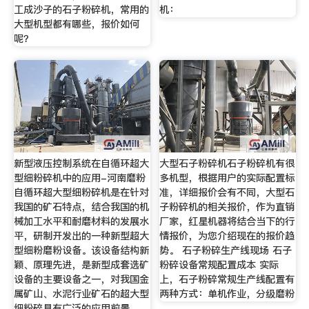
工成沙子的石子粉碎机，常用的
机：
大型机型都有哪些，报价如何
呢？
新型液压控制系统在自循环超大
大型石子粉碎机石子粉碎机有很
型细粉碎机中的应用-河南磨粉
多机型，根据用户的实际配置标
自循环超大型细粉碎机是在针对
准，详细报价会有不同，大型石
我国的矿石特点，结合我国的机
子粉碎机的相关报价，作为直销
械加工水平和耐磨材料的发展水
厂家，红星机器将结合当下的行
平，研制开发出的一种新型超大
情报价，为您介绍现在的报价趋
型细粉磨粉设备。该设备结构新
势。 石子粉碎生产线现场 石子
颖、原理先进，是新型成套选矿
粉碎设备常规配置成本 实际
设备的主要设备之一，对我国金
上，石子粉碎常规生产线配置有
属矿山、水泥行业矿石的超大型
两种方式：单机作业，分级磨粉
细粉碎具有广泛的应用前景。