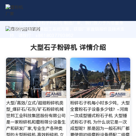
作为专业的 大型石子粉碎机 制造厂家，我们致力于为您量身
定制高价值的粉体加工系统方案。获取厂家直销报价及技术支
持，请拨打：+8618037793862
大型石子粉碎机 详情介绍
大型/高效/立式/超细粉碎机类
粉碎石子机每小时多少吨，大型
型_煤矸石/石灰/矿石粉碎机械
全套粉石子设备多少钱？-河南
世邦工业科技集团股份有限公司
一次成型锤式粉石子机 大型锤
是一家粉碎机和磨粉筛分设备生
式粉石子机 为什么说它是一次
产和研发厂家,专业生产各种类
成型呢？那是因为一般石料厂都
型的大型粉碎机,高效粉碎机,立
要使用初级磨粉设备搭配二级磨