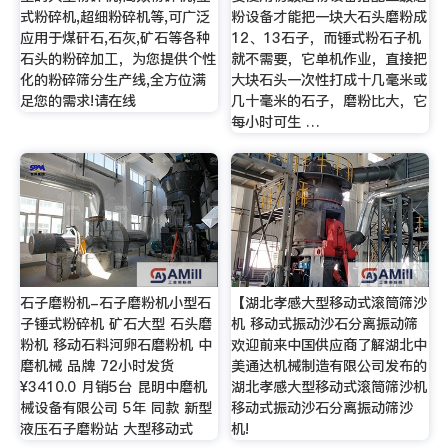
式粉碎机,超细粉碎机等,可广泛
粉设备才能把一块大石头磨粉成
应用于煤矸石,石灰,矿石等各种
12、13石子，而锤式粉石子机
石头的粉碎加工，为您提供个性
就不需要，它单机作业，直接把
化的粉碎筛分生产线,全方位满
大块石头一次性打成十几毫米或
足您的需求!请在线
几十毫米的石子，磨粉比大，它
每小时可生 …
石子磨粉机-石子磨粉机小型石
【湖北孝感大型移动式滚筒筛沙
子锤式粉碎机 矿石大型 石头磨
机 移动式振动沙石分离振动筛
粉机 移动石料河卵石磨粉机 中
欢迎前来中国供应商了解湖北中
磨机械 品牌 72小时发货
美通达机械制造有限公司发布的
¥3410.0 月销5台 昆明中磨机
湖北孝感大型移动式滚筒筛沙机
械设备有限公司 5年 同款 新型
移动式振动沙石分离振动筛沙
液压石子磨粉站 大型移动式
机!