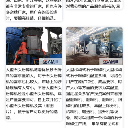
海、山东、浙江等地，这些地区
图片,技术文章,行业资讯,如果您
都有非常专业的厂家，但也有许
对我公司的产品服务感兴趣,请!
多杂牌厂家，用户在购买设备
时，要擦亮眼睛、仔细挑选。
大型石头粉碎机随着优质砂石骨
大型移动式石子粉碎机大型移动
料的需求量加大，对于石头粉碎
式石子粉碎机配置多样，可结合
机的需求也比较大。市场上的沙
用户在原矿特性、成品要求、时
场规模有大有小，不管大型石头
产大小等方面的要求为其配置，
粉碎机还是小型石头粉碎机，满
据红星众多客户投资案例来看搭
足产量需要即可。自上次介绍了
配磨粉机、磨粉机、磨粉机、细
小型石头粉碎机及其（附图
碎机的比较多，再配上筛分机、
片），便于客户可以更好的选
给料机、输送机、提升机等设
购。
备，就可以组成一条移动的石子
粉碎生产线， 车架有轮胎式和