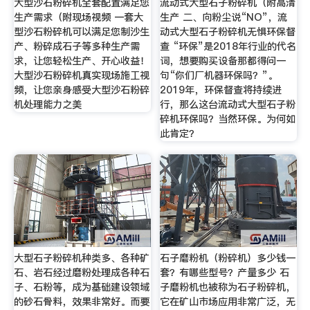
大型沙石粉碎机全套配置满足您
流动式大型石子粉碎机（附高清
生产需求（附现场视频 一套大
生产 二、向粉尘说“NO”，流
型沙石粉碎机可以满足您制沙生
动式大型石子粉碎机无惧环保督
产、粉碎成石子等多种生产需
查 “环保”是2018年行业的代名
求，让您轻松生产、开心收益！
词，想要购买设备那都得问一
大型沙石粉碎机真实现场施工视
句“你们厂机器环保吗？”。
频，让您亲身感受大型沙石粉碎
2019年，环保督查将持续进
机处理能力之美
行，那么这台流动式大型石子粉
碎机环保吗？当然环保。为何如
此肯定？
大型石子粉碎机种类多、各种矿
石子磨粉机（粉碎机）多少钱一
石、岩石经过磨粉处理成各种石
套？有哪些型号？产量多少 石
子、石粉等，成为基础建设领域
子磨粉机也被称为石子粉碎机，
的砂石骨料，效果非常好。而要
它在矿山市场应用非常广泛，无