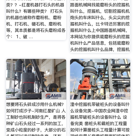
类？？-红星机器打石头的机器
路面机械网找能磨粉头的挖掘机
叫什么？有哪些种类？ 打石头
叫什么，挖掘机，切割挖掘机机
的机器也被称作磨粉机、磨粉
炮头的车床叫什么，头尖尖的挖
机、打石机、砸石机、磨粉机
掘机叫什么，比卡特还厉害的挖
等，其本质都是将石头磨粉成各
掘机叫什么上中国路面机械网，
个： 1、破 …
本网站为你提供能磨粉头的挖掘
机叫什么产品信息，包括能磨粉
头的挖掘机叫什么品牌，挖掘机
想要将石头碎成沙用什么机械？
湟中挖掘机带破桩头的设备叫什
如何打成沙子-河南红星矿山 人
么设备完美-中国农业网湟中挖
工制砂也叫机制砂生产，是将各
掘机带破桩头的设备叫什么 设
种矿山石头经过一系列的加工，
备完美 凿桩头和截桩的工程量
变成小粒度的砂子，大部分的石
如何计算凿桩头工程量计算可按