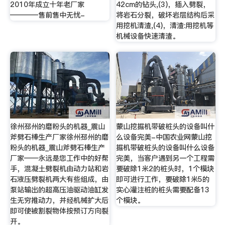
2010年成立十年老厂家
42cm的钻头,(3)，插入劈裂，
————售前售中无忧-
将岩石分裂，破坏岩层结构后采
用挖机清渣,(4)，清渣:用挖机等
机械设备快速清渣。
徐州邳州的磨粉头的机器_震山
蒙山挖掘机带破桩头的设备叫什
斧劈石棒生产厂家徐州邳州的磨
么设备完美-中国农业网蒙山挖
粉头的机器_震山斧劈石棒生产
掘机带破桩头的设备叫什么设备
厂家——永远是您工作中的好帮
完美，当客户遇到另一个工程需
手，混凝土劈裂机由动力站和岩
要破除1米2的桩头时，1个模块
石液压劈裂机两大有些组成，由
即可进行工作，要破除1米5的
泵站输出的超高压油驱动油缸发
实心灌注桩的桩头需要配备13
生无穷推动力，并经机械扩大后
个模块。
即可使被割裂物体按预订方向裂
开。