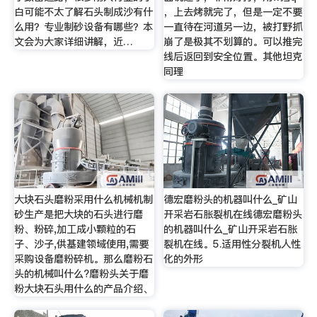
白可能不太了解石头制成沙有什
，上去烤就完了，但是一定不要
么用？专业制砂设备有哪些？本
一直待在河道另一边，被打野抓
文会为大家详细讲解，近…
崩了是极其不划算的。可以推完
线后返回到安全位置。其他坦克
同理
大块石头磨粉采用什么机械机制
德宏磨粉头的机器叫什么_矿山
砂生产是把大块的石头进行磨
开采岩石胀裂机在线德宏磨粉头
粉、粉碎,加工成小颗粒的石
的机器叫什么_矿山开采岩石胀
子、沙子,供基建领域使用,需要
裂机在线。5.适用性分裂机人性
采购设备磨粉碎机。那么磨粉石
化的外形
头的机械叫什么?磨粉头关于磨
粉大块石头用什么的产品介绍、