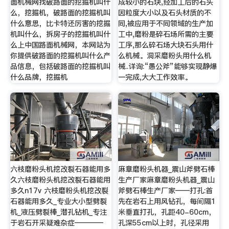
面机械网找破路面的挖掘机叫什
成较小的石块,经加工后的石头
么，挖掘机，破路面的挖掘机叫
因粒度大小以及石头材质的不
什么意思，比卡特还厉害的挖掘
同,被应用于不同领域的生产加
机叫什么，拆房子的挖掘机叫什
工中,磨粉是碎石场所需的主要
么上中国路面机械网，本网站为
工序,那么碎石场大块石头用什
你提供破路面的挖掘机叫什么产
么机械。洞采磨粉头用什么机
品信息，包括破路面的挖掘机叫
械..详询:“愚公斧”能够实现静爆
什么品牌，挖掘机
一完成,大大工作效率。
六枝磨粉头机挖改裂石器能用多
麻章磨粉头机器_震山斧劈石棒
久六枝磨粉头机挖改裂石器能用
生产厂家麻章磨粉头机器_震山
多久n17v 六枝磨粉头机挖改裂
斧劈石棒生产厂家——打孔:首
石器能用多久_专业大小型劈裂
先在岩石上用风钻孔，每间隔1
机_液压劈裂棒_潜孔钻机_专注
米垂直打孔，孔距40-60cm，
于岩石开采疑难杂症————
孔深55cm以上时，孔径采用