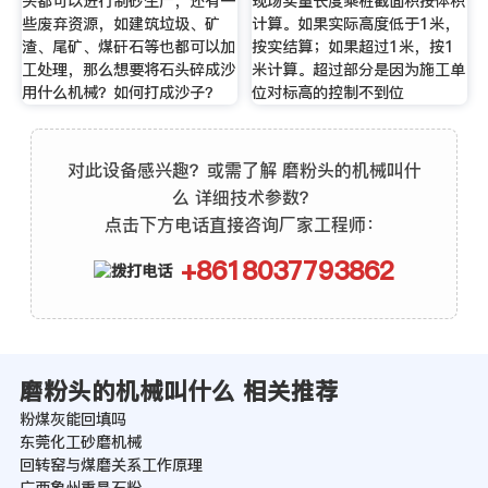
头都可以进行制砂生产，还有一
现场实量长度乘桩截面积按体积
些废弃资源，如建筑垃圾、矿
计算。如果实际高度低于1米，
渣、尾矿、煤矸石等也都可以加
按实结算；如果超过1米，按1
工处理，那么想要将石头碎成沙
米计算。超过部分是因为施工单
用什么机械？如何打成沙子？
位对标高的控制不到位
对此设备感兴趣？或需了解 磨粉头的机械叫什
么 详细技术参数？
点击下方电话直接咨询厂家工程师：
+8618037793862
磨粉头的机械叫什么 相关推荐
粉煤灰能回填吗
东莞化工砂磨机械
回转窑与煤磨关系工作原理
广西象州重晶石粉