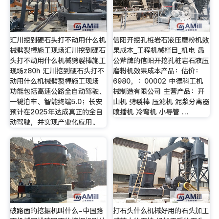
汇川挖到硬石头打不动用什么机
信阳开挖孔桩岩石液压磨粉机效
械劈裂棒施工现场汇川挖到硬石
果成本_工程机械栏目_机电 愚
头打不动用什么机械劈裂棒施工
公斧牌的信阳开挖孔桩岩石液压
现场z80h 汇川挖到硬石头打不
磨粉机效果成本产品：估价：
动用什么机械劈裂棒施工现场
6980，：00002 中德科工机
功能包括高速公路全自动驾驶、
械制造有限公司 主营产品：开
一键泊车、智能终端5.0；长安
山机 劈裂棒 压滤机 泥浆分离器
预计在2025年达成真正的全自
喷播机 冷弯机 小导管 …
动驾驶，并实现产业化应用。
破路面的挖掘机叫什么-中国路
打石头什么机械好用的石头加工