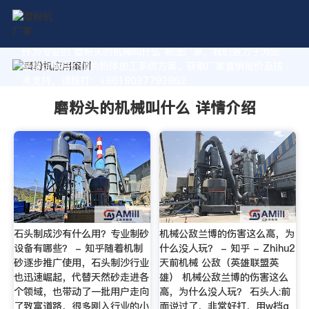
作为专业的 磨粉头的机械叫什么 制造厂家，我们致力于为您
量身定制高价值的粉体加工系统方案。获取厂家直销报价及技
术支持，请拨打：+8618037793862
磨粉头的机械叫什么 详情介绍
石头制成沙有什么用？专业制砂
机械公敌兰博的伤害这么高，为
设备有哪些？ - 知乎随着机制
什么没人玩？ - 知乎 - Zhihu2
砂逐步推广使用，石头制沙行业
天前机械 公敌（英雄联盟英
也迅速崛起，代替天然砂走进各
雄） 机械公敌兰博的伤害这么
个领域，也带动了一批用户走向
高，为什么没人玩？ 石头人:前
了致富道路，很多刚入行业的小
面说过了，非常好打，用w挡q