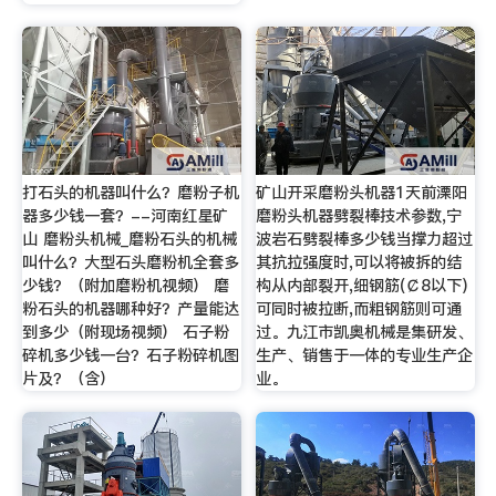
打石头的机器叫什么？磨粉子机
矿山开采磨粉头机器1天前溧阳
器多少钱一套？--河南红星矿
磨粉头机器劈裂棒技术参数,宁
山 磨粉头机械_磨粉石头的机械
波岩石劈裂棒多少钱当撑力超过
叫什么？大型石头磨粉机全套多
其抗拉强度时,可以将被拆的结
少钱？（附加磨粉机视频） 磨
构从内部裂开,细钢筋(￠8以下)
粉石头的机器哪种好？产量能达
可同时被拉断,而粗钢筋则可通
到多少（附现场视频） 石子粉
过。九江市凯奥机械是集研发、
碎机多少钱一台？石子粉碎机图
生产、销售于一体的专业生产企
片及？（含）
业。