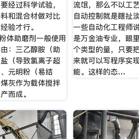
需要经过科学试验，
流氓，那么不以工
熟料和混合材做对比
自动控制就是瞎扯
结经验才行。
一些自动化工程师
eng 粉体助磨剂一般使用
是万金油专业，眼
料由：三乙醇胺（助
个类型的量，只要
业盐（导致氯离子超
来就可以写程序实
硝、元明粉（易结
能。这样的态…
粉煤灰作为载体搅拌
生产而成。