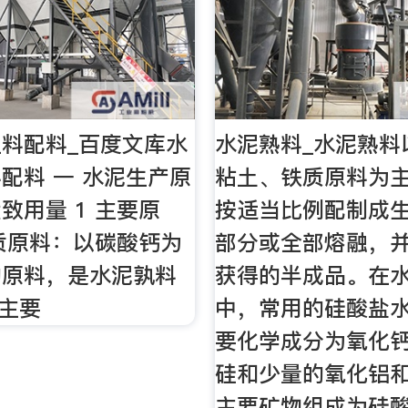
料配料_百度文库水
水泥熟料_水泥熟料
配料 一 水泥生产原
粘土、铁质原料为
致用量 1 主要原
按适当比例配制成
钙质原料：以碳酸钙为
部分或全部熔融，
的原料，是水泥孰料
获得的半成品。在
的主要
中，常用的硅酸盐
要化学成分为氧化
硅和少量的氧化铝
主要矿物组成为硅