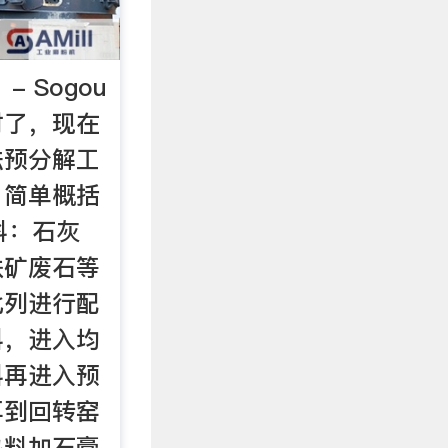
 Sogou
时了，现在
法预分解工
，简单概括
料：石灰
铁矿废石等
比列进行配
料，进入均
料再进入预
再到回转窑
熟料加石膏