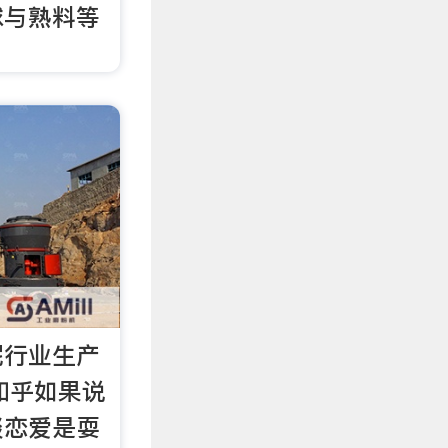
球与熟料等
泥行业生产
 知乎如果说
谈恋爱是耍