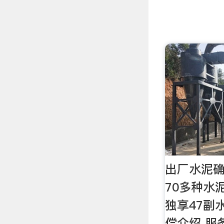
出厂水泥确
70多种水
独享47副
偿介绍 服