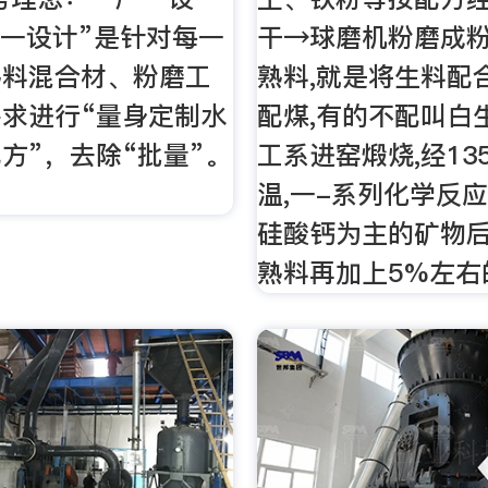
厂一设计”是针对每一
干→球磨机粉磨成粉
熟料混合材、粉磨工
熟料,就是将生料配
求进行“量身定制水
配煤,有的不配叫白
方”，去除“批量”。
工系进窑煅烧,经13
：
温,一-系列化学反应
硅酸钙为主的矿物后
熟料再加上5%左右