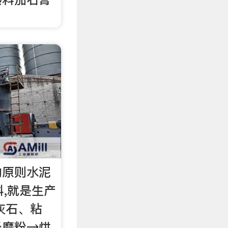
的原则水泥
料,就是生产
灰石、粘
经磨粉→烘