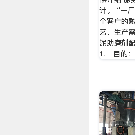
计。 “一
个客户的
艺、生产需
泥助磨剂配
1． 目的