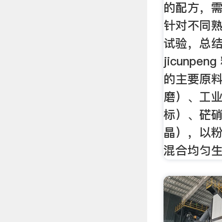
的配方，
针对不同
试验，总
jicunp
的主要原
磨）、工
标）、硭
晶），以
混合均匀