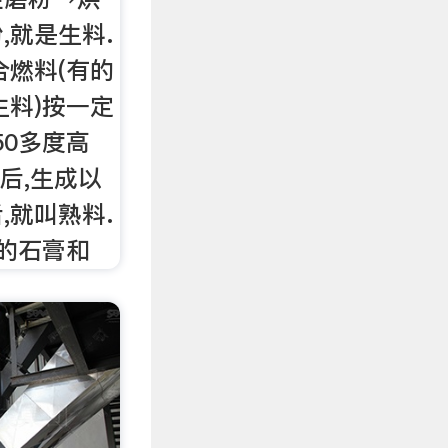
,就是生料.
合燃料(有的
生料)按一定
50多度高
后,生成以
,就叫熟料.
的石膏和