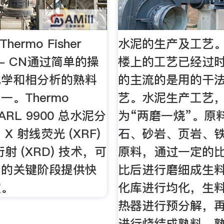
hermo Fisher
水泥的生产及工艺。 -
fic - CN通过简单的操
楼上的工艺已经过
化学和相分析的熟料
的主流的是用的干
一。Thermo
艺。水泥生产工艺
ic ARL 9900 总水泥分
为“两磨一烧”。原
X 射线荧光 (XRF)
石、砂岩、页岩、
衍射 (XRD) 技术，可
原料，通过一定的
产的关键阶段提供快
比后进行磨细成生
控。
化库进行均化，生
热器进行预分解，
进行烧结成熟料，