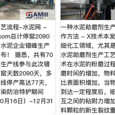
艺流程-水泥网 -
一种水泥助磨剂生
.com总计停窑2090
作方法 - X技术本
省水泥企业错峰生产
细化工领域，尤其
布！ 据悉，共有70
水泥助磨剂生产工
料生产线参与此次错
术在水泥的粉磨过
窑天数2090天，多
磨时间的增加，物
线停产高达77天，
比表面积增加，当
污染防治特护期间
到达一定程度后，
10月16日）-12月31
互之间的粘附力增
。
料颗粒的新生裂纹