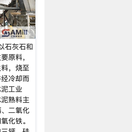
以石灰石和
主要原料，
生料，烧至
并经冷却而
水泥工业
水泥熟料主
钙、二氧化
和氧化铁。
酸三钙、硅