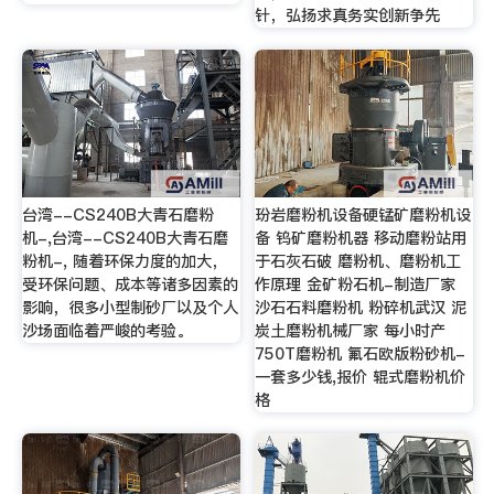
针，弘扬求真务实创新争先
台湾--CS240B大青石磨粉
玢岩磨粉机设备硬锰矿磨粉机设
机-,台湾--CS240B大青石磨
备 钨矿磨粉机器 移动磨粉站用
粉机-, 随着环保力度的加大，
于石灰石破 磨粉机、磨粉机工
受环保问题、成本等诸多因素的
作原理 金矿粉石机-制造厂家
影响，很多小型制砂厂以及个人
沙石石料磨粉机 粉碎机武汉 泥
沙场面临着严峻的考验。
炭土磨粉机械厂家 每小时产
750T磨粉机 氟石欧版粉砂机-
一套多少钱,报价 辊式磨粉机价
格