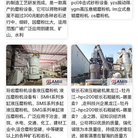
的制造工艺研发而成，是一款高
pcl冲击式砂粉设备. yzs振动筛.
产的磨粉设备，它可以将物料硬
ygm高压悬辊磨粉机. lm立式悬
度不超过300兆帕的各种岩石进
辊磨粉机. cs磨粉机.
行中、细碎，因磨粉比大，适用
范围广被广泛应用到建筑、矿
山、水利
玢岩磨粉机设备液压磨粉机 液
钡长石液压粗破机黑龙江-牡丹
压磨粉机设备有：SMH系列多
江-hpc200钡长石粗破机-哪里
缸液压磨粉机、SMS系列多缸
卖？ ,走科技兴企黑龙江-牡丹
液压磨粉机、SMG系列单缸液
江-hpc200钡长石粗破机-哪里
压磨粉机。广泛应用于冶金、建
卖？ ,业之路，迎知识经济挑
筑、水电、交通、化工、建材工
战，公司将以优质的质量，强化
业中,适合磨粉坚硬、中等硬度
诚信为本质量佳，持续改进增后
以上的各种矿石和岩石。
进，顾客满意在智海的质量方