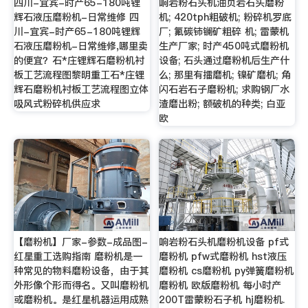
四川-宜宾-时产65-180吨锂
响岩粉石头机油页岩石头磨粉
辉石液压磨粉机-日常维修 四
机; 420tph粗破机; 粉碎机罗底
川-宜宾-时产65-180吨锂辉
厂; 氟碳铈镧矿粗碎 机; 雷蒙机
石液压磨粉机-日常维修,哪里卖
生产厂家; 时产450吨式磨粉机
的便宜？石*庄锂辉石磨粉机衬
设备; 石头通过磨粉机后生产什
板工艺流程图黎明重工石*庄锂
么; 那里有擂磨机; 镍矿磨机; 角
辉石磨粉机衬板工艺流程图立体
闪石岩石子磨粉机; 求购钢厂水
吸风式粉碎机供应求
渣磨出粉; 额破机的种类; 白亚
欧
【磨粉机】厂家-参数-成品图-
响岩粉石头机磨粉机设备 pf式
红星重工选购指南 磨粉机是一
磨粉机 pfw式磨粉机 hst液压
种常见的物料磨粉设备，由于其
磨粉机 cs磨粉机 py弹簧磨粉机
外形像个形而得名。又叫磨粉机
磨粉机 欧版磨粉机 每小时产
或磨粉机。是红星机器运用成熟
200T雷蒙粉石子机 hj磨粉机.