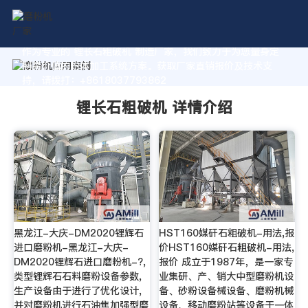
作为专业的 锂长石粗破机 制造厂家，我们致力于为您量身定
制高价值的粉体加工系统方案。获取厂家直销报价及技术支
持，请拨打：+8618037793862
锂长石粗破机 详情介绍
黑龙江-大庆-DM2020锂辉石
HST160媒矸石粗破机-用法,报
进口磨粉机-黑龙江-大庆-
价HST160媒矸石粗破机-用法,
DM2020锂辉石进口磨粉机-?,
报价 成立于1987年，是一家专
类型锂辉石石料磨粉设备参数,
业集研、产、销大中型磨粉机设
生产设备由于进行了优化设计,
备、砂粉设备械设备、磨粉机械
并对磨粉机进行石油焦加强型磨
设备、移动磨粉站等设备于一体