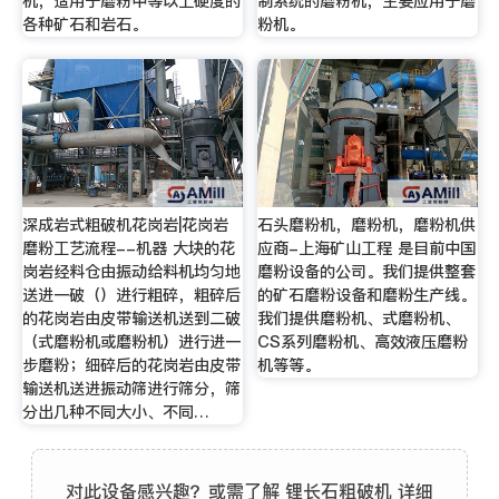
机，适用于磨粉中等以上硬度的
制系统的磨粉机，主要应用于磨
各种矿石和岩石。
粉机。
深成岩式粗破机花岗岩|花岗岩
石头磨粉机，磨粉机，磨粉机供
磨粉工艺流程--机器 大块的花
应商-上海矿山工程 是目前中国
岗岩经料仓由振动给料机均匀地
磨粉设备的公司。我们提供整套
送进一破（）进行粗碎，粗碎后
的矿石磨粉设备和磨粉生产线。
的花岗岩由皮带输送机送到二破
我们提供磨粉机、式磨粉机、
（式磨粉机或磨粉机）进行进一
CS系列磨粉机、高效液压磨粉
步磨粉；细碎后的花岗岩由皮带
机等等。
输送机送进振动筛进行筛分，筛
分出几种不同大小、不同…
对此设备感兴趣？或需了解 锂长石粗破机 详细