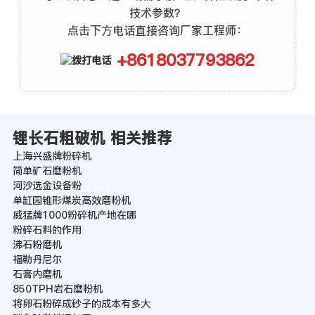
技术参数？
点击下方电话直接咨询厂家工程师：
+8618037793862
锂长石粗破机 相关推荐
上海兴盛牌粉碎机
简单矿石磨粉机
河沙选金设备粉
单缸园锥形煤炭高效磨粉机
威猛牌1000粉碎机产地在哪
粉碎石料的作用
沸石粉磨机
福勒丹尼尔
石膏内磨机
850TPH岩石磨粉机
将卵石粉碎成砂子的成本有多大