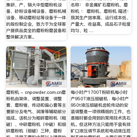
集研、产、销大中型磨粉机设
名称： 非金属矿石磨粉机、磨
备、砂粉设备械设备、磨粉机械
粉机 ： 磨粉机、磨粉机 描述：
设备、移动磨粉站等设备于一体
我其生产效率高、运行成本低、
的股份制企业，致力于为全球客
产量大、收益高，成品石子粒度
户提供品类全的磨粉粉磨装备和
均匀、粒 …
整体解决方案。
磨粉机 - cnpowder.com.cn磨
每小时产1700T粉碎机每小时
粉机由架体、调整装置、调整
产950T液压细破机 . 每小时产
套、磨粉锥、传动和偏心套等主
950t液压细破机齿轮传动的安
要部分及电气、润滑等辅助部分
装调整是一项很精细的工作，也
组成。该机分为粗碎磨粉机（粗
是随时都会用到的常用技术洗石
破）、中碎磨粉机（中破）和细
机。但这种方法只能用于装有排
碎磨粉机（细破）三种，磨粉
矿口液压调节系统和电动液压控