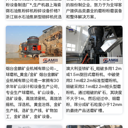
粉设备制造厂*,生产机器上海索
的股份制企业，致力于为全球客
微石油焦粉碎机粉碎设备价格?
户提供品类最全的磨粉粉磨装备
浙江丽水石油焦新型细碎机优选
和整体解决方案。
烟台金鹏矿业机械有限公司-_
澳大利亚铁矿石_粗破多用1.2m
球磨机_黄金/金矿 烟台金鹏矿
或1.5m旋回式磨粉机，中破使
业机械有限公司是一家拥有30
用2.1m或2.2m标准型磨粉机，
余年矿山设计和设备生产公司，
细破采用2.1m或2.2m短头型磨
专业生产球磨机，矿山设备，，
粉机。通过粗破的矿石，其块度
选矿设备，高效浓密机，高效浓
不大于1m，然后经过中、细磨
缩机，浮选机，黄金冶炼，金矿
粉，筛分成矿石粒度小于12mm
生产线，选矿生产线，矿物加
的最终产品送磨矿槽。
工，金矿选矿，金矿设备。