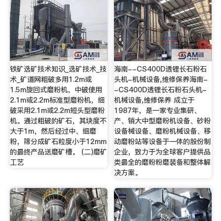
铁矿选矿技术知识_选矿技术_技
海南--CS400D透锂长石粉石
术_矿道网粗破多用1.2m或
头机-机械设备,维修保养海南-
1.5m旋回式磨粉机，中破使用
-CS400D透锂长石粉石头机-
2.1m或2.2m标准型磨粉机，细
机械设备,维修保养 成立于
破采用2.1m或2.2m短头型磨粉
1987年，是一家专业集研、
机。通过粗破的矿石，其块度不
产、销大中型磨粉机设备、砂粉
大于1m，然后经过中、细磨
设备械设备、磨粉机械设备、移
粉，筛分成矿石粒度小于12mm
动磨粉站等设备于一体的股份制
的最终产品送磨矿槽。 (二)磨矿
企业，致力于为全球客户提供品
工艺
类最全的磨粉粉磨装备和整体解
决方案。